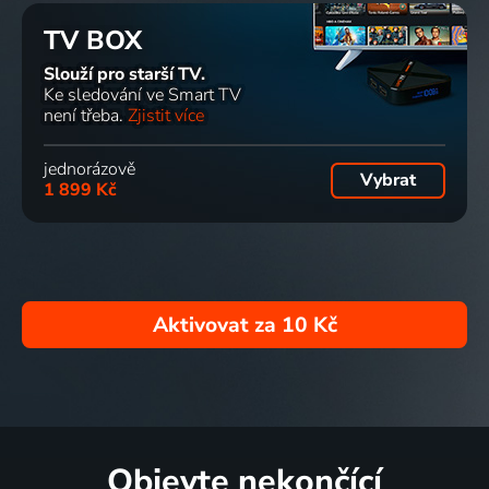
TV BOX
Slouží pro starší TV.
Ke sledování ve Smart TV
není třeba.
Zjistit více
jednorázově
Vybrat
1 899 Kč
Aktivovat za
10 Kč
Objevte nekončící