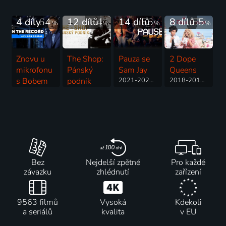
4 díly
64
12 dílů
64
14 dílů
56
8 dílů
55
%
%
%
%
Znovu u
The Shop:
Pauza se
2 Dope
mikrofonu
Pánský
Sam Jay
Queens
s Bobem
podnik
2021-2022 | USA | Talk Show
2018-2019 | USA | Komedie, Talk Show
Costasem
2018-2019 | USA | Talk Show
2021 | USA | Talk Show
Bez
Nejdelší zpětné
Pro každé
závazku
zhlédnutí
zařízení
9563 filmů
Vysoká
Kdekoli
a seriálů
kvalita
v EU