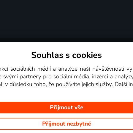
Souhlas s cookies
dní podmínky
Podporovaná zařízení
Pro partne
nkcí sociálních médií a analýze naší návštěvnosti 
e svými partnery pro sociální média, inzerci a analýz
Videotéka
ali v důsledku toho, že používáte jejich služby. Další
Přijmout vše
Přijmout nezbytné