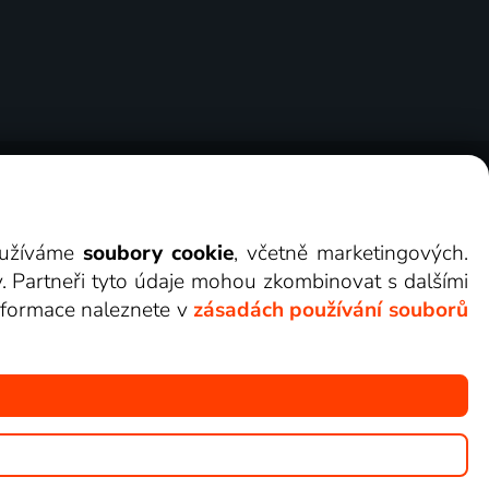
ry
Cookies
Kontakt
Darovat Lepší.TV
využíváme
soubory cookie
, včetně marketingových.
y. Partneři tyto údaje mohou zkombinovat s dalšími
 informace naleznete v
zásadách používání souborů