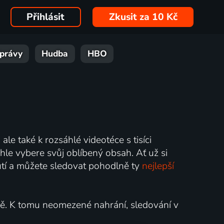
Přihlásit
Zkusit za 10 Kč
právy
Hudba
HBO
ale také k rozsáhlé videotéce s tisíci
hle vybere svůj oblíbený obsah. Ať už si
nutí a můžete sledovat pohodlně ty
nejlepší
ně. K tomu neomezené nahrání, sledování v