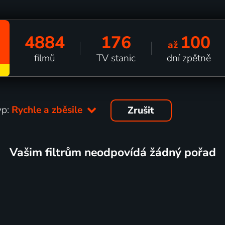
4884
176
100
až
filmů
TV stanic
dní zpětně
yp:
Rychle a zběsile
Zrušit
Vašim filtrům neodpovídá žádný pořad