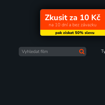
Zkusit za 10 Kč
na 10 dní a bez závazku
T