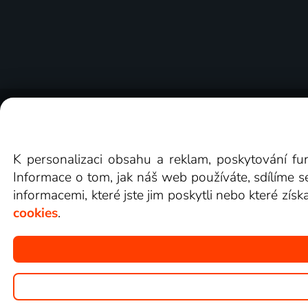
O Lepší.TV
Novinky
Recenze
Obcho
K personalizaci obsahu a reklam, poskytování fu
Informace o tom, jak náš web používáte, sdílíme s
informacemi, které jste jim poskytli nebo které získ
cookies
.