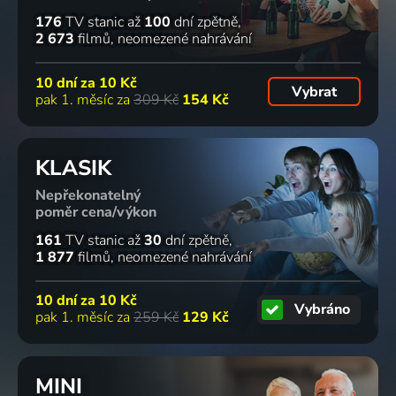
176
TV stanic
až
100
dní zpětně
2 673
filmů
neomezené nahrávání
10 dní za
10 Kč
Vybrat
pak 1. měsíc za
309 Kč
154 Kč
KLASIK
Nepřekonatelný
poměr cena/výkon
161
TV stanic
až
30
dní zpětně
1 877
filmů
neomezené nahrávání
10 dní za
10 Kč
Vybráno
pak 1. měsíc za
259 Kč
129 Kč
MINI