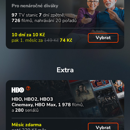
Pro nenáročné diváky
97
TV stanic
7
dní zpětně
726
filmů
nahrávání 20 pořadů
10 dní za
10 Kč
Vybrat
pak 1. měsíc za
149 Kč
74 Kč
Extra
HBO, HBO2, HBO3
Cinemaxy, HBO Max
1 978
filmů
a
280
seriálů
Měsíc zdarma
Vybrat