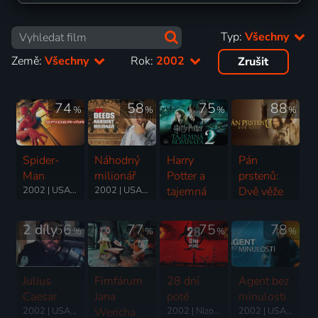
Typ:
Všechny
Země:
Všechny
Rok:
2002
Zrušit
74
58
75
88
%
%
%
%
Spider-
Náhodný
Harry
Pán
Man
milionář
Potter a
prstenů:
2002 | USA | Akční, Dobrodružný, Science Fiction
2002 | USA | Komedie, Romantický
tajemná
Dvě věže
komnata
2002 | USA, Nový Zéland | Fantasy, Akční, Dobrodružný, Drama
2002 | USA | Akční, Dobrodružný, Fantasy, Mysteriózní, Rodinný
2 díly
66
77
75
78
%
%
%
%
Julius
Fimfárum
28 dní
Agent bez
Caesar
Jana
poté
minulosti
2002 | USA, Německo, Itálie, Nizozemsko | Drama, Historický, Válečný, Životopisný
Wericha
2002 | Nizozemsko, Velká Británie, USA | Thriller, Drama, Horor, Science Fiction
2002 | USA, Německo, Česká republika | Akční, Mysteriózní, Thriller