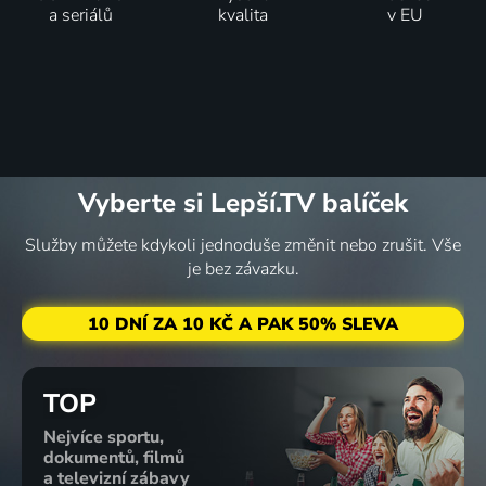
59
54
53
53
%
%
%
%
a seriálů
kvalita
v EU
Ohnisko
Tuxedo
Dezertér
Ulejváci
požáru
2002 | USA | Akční, Komedie, Science Fiction
2002 | Velká Británie | Drama, Válečný
2002 | USA, Kanada | Komedie, Romantický
2002 | USA | Drama, Krimi, Thriller
42
%
Vyberte si Lepší.TV balíček
Služby můžete kdykoli jednoduše změnit nebo zrušit. Vše
je bez závazku.
Aljašský
The
Franta
expres
Vagina
Nebojsa
2002 | USA | Akční
Monologues
2002 | Česká republika | Pohádka, Animovaný, Loutkový
10 DNÍ ZA 10 KČ A PAK 50% SLEVA
2002 | USA | Komedie, Drama
TOP
Nejvíce sportu,
dokumentů, filmů
a televizní zábavy