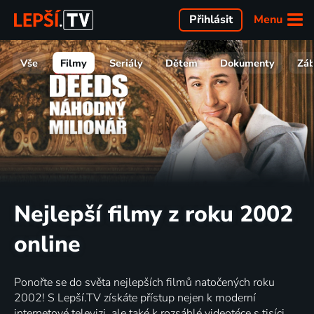
Menu
Přihlásit
Vše
Filmy
Seriály
Dětem
Dokumenty
Zá
Nejlepší filmy z roku 2002
online
Ponořte se do světa nejlepších filmů natočených roku
2002! S Lepší.TV získáte přístup nejen k moderní
internetové televizi, ale také k rozsáhlé videotéce s tisíci