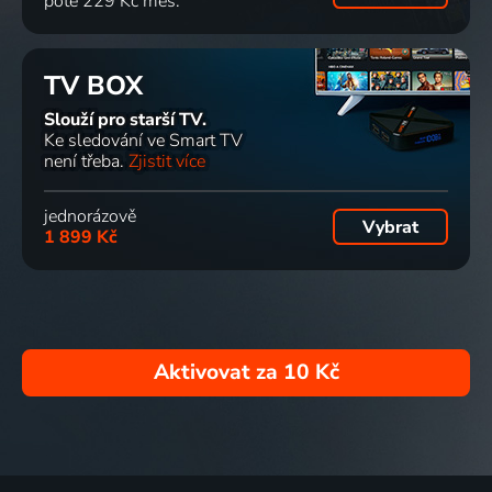
poté 229 Kč měs.
TV BOX
Slouží pro starší TV.
Ke sledování ve Smart TV
není třeba.
Zjistit více
jednorázově
Vybrat
1 899 Kč
Aktivovat za
10 Kč