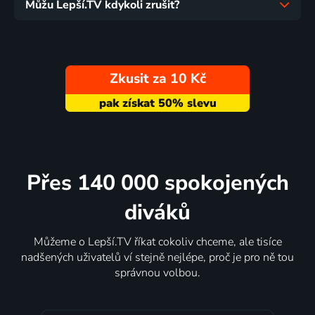
Můžu Lepší.TV kdykoli zrušit?
Zkusit za 10 Kč
Přes 140 000 spokojených
diváků
Můžeme o Lepší.TV říkat cokoliv chceme, ale tisíce
nadšených uživatelů ví stejně nejlépe, proč je pro ně tou
správnou volbou.