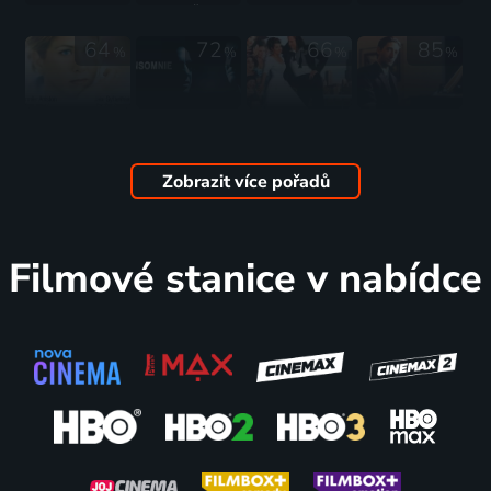
2002 | Česká republika | Animovaný, Fantasy, Horor, Komedie, Pohádka
64
72
66
85
%
%
%
%
Hodná
Insomnie
Moje
Pianista
holka
2002 | USA | Thriller, Krimi
tlustá
2002 | Velká Británie, Francie, Německo, Polsko, Nizozemsko | Životopisný, Drama, Hudební, Válečný
2002 | USA, Německo, Nizozemsko | Komedie, Drama, Romantický
řecká
Zobrazit více pořadů
svatba
2002 | USA | Romantický, Drama, Komedie
73
73
76
75
%
%
%
%
Filmové stanice v nabídce
Rok ďábla
Frida
25. hodina
Gangy
2002 | Česká republika | Komedie, Drama, Hudební
2002 | USA, Kanada, Mexiko | Drama, Romantický, Životopisný
2002 | USA | Drama, Krimi
New Yorku
2002 | USA, Německo, Itálie, Velká Británie, Nizozemsko | Drama, Historický, Krimi
70
74
73
71
%
%
%
%