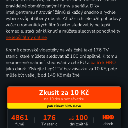
pravidelně obměňovanými filmy a seriály. Díky
inteligentnímu filtrování žánrů si každý snadno a rychle
vybere svůj oblíbený obsah. Ať už si chcete užít pohodový
večer u romantických filmů nebo sledovat ty nejlepší
komedie, stačí pár kliknutí a můžete sledovat pohodlně ty
nejlepší filmy online
.
Kromě obrovské videotéky na vás čeká také 176 TV
stanic, které můžete sledovat až 100 dní zpětně. K tomu
neomezené nahrání, sledování v celé EU a
balíček HBO
jako dárek. Získejte Lepší.TV bez závazku za 10 Kč, poté
může být vaše již od 149 Kč měsíčně.
Zkusit za 10 Kč
na 10 dní a bez závazku
4861
176
100
až
dárek
filmů
TV stanic
dní zpětně