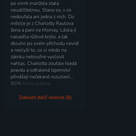
po smrti manžela stala
neudržitelnou. Stane se, v co
nedoufala ani jedna z nich. Do
měsíce je z Charlotty Raulova
žena a paní na Mornay. Láska jí
nasadila růžové brýle, a tak
dlouho po svém příchodu nevidí
a neslyší to, co si nikdo na
zámku netroufne vyslovit
nahlas. Charlotta zoufale hledá
pravdu a odhalená tajemství
přinášejí nečekané rozuzlení...
80%
Romi.octavia
Zobrazit další recenze (8)