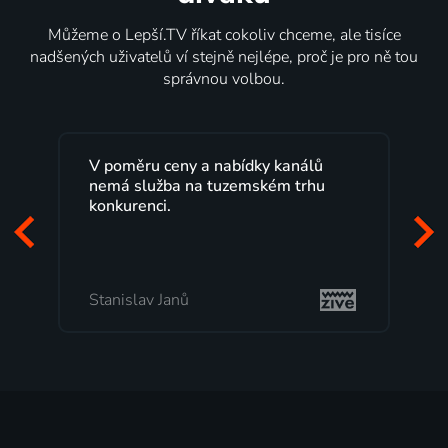
Můžeme o Lepší.TV říkat cokoliv chceme, ale tisíce
nadšených uživatelů ví stejně nejlépe, proč je pro ně tou
správnou volbou.
Lepší.TV sleduji už několik let s
maximální spokojeností. Velký výběr
programů a nemuset běžet k TV na
začátek programu, to je přesně to, co
mi vyhovuje.
Milada Tomešová