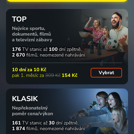
TOP
Nejvíce sportu,
dokumentů, filmů
a televizní zábavy
176
TV stanic
až
100
dní zpětně
2 670
filmů
neomezené nahrávání
10 dní za
10 Kč
Vybrat
pak 1. měsíc za
309 Kč
154 Kč
KLASIK
Nepřekonatelný
poměr cena/výkon
161
TV stanic
až
30
dní zpětně
1 874
filmů
neomezené nahrávání