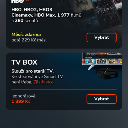
HBO, HBO2, HBO3
Cinemaxy, HBO Max
1 977
filmů
a
280
seriálů
Měsíc zdarma
Vybrat
poté 229 Kč měs.
TV BOX
Slouží pro starší TV.
Ke sledování ve Smart TV
není třeba.
Zjistit více
jednorázově
Vybrat
1 899 Kč