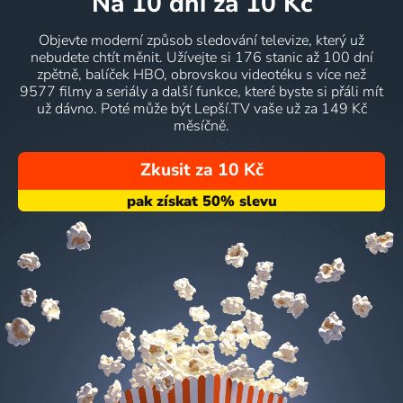
na 10 dní
za 10 Kč
Objevte moderní způsob sledování televize, který už
nebudete chtít měnit. Užívejte si 176 stanic až 100 dní
zpětně, balíček HBO, obrovskou videotéku s více než
9577 filmy a seriály a další funkce, které byste si přáli mít
už dávno. Poté může být Lepší.TV vaše už za 149 Kč
měsíčně.
Zkusit za 10 Kč