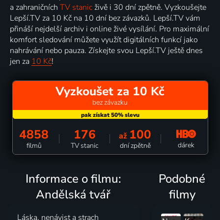
a zahraničních
TV stanic
živě i 30 dní zpětně. Vyzkoušejte
Lepší.TV za 10 Kč na 10 dní bez závazků. Lepší.TV vám
přináší nejdelší archiv i online živé vysílání. Pro maximální
komfort sledování můžete využít digitálních funkcí jako
nahrávání nebo pauza. Získejte svou Lepší.TV ještě dnes
jen za
10 Kč
!
Vyzkoušet za 10 Kč
bez závazku
4858
176
100
až
dárek
filmů
TV stanic
dní zpětně
Informace o filmu:
Podobné
Andělská tvář
filmy
Láska, nenávist a strach