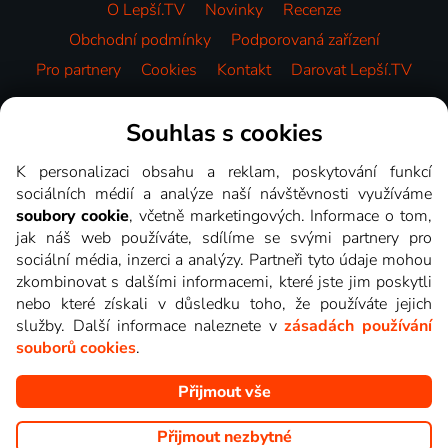
O Lepší.TV
Novinky
Recenze
Obchodní podmínky
Podporovaná zařízení
Pro partnery
Cookies
Kontakt
Darovat Lepší.TV
Videotéka
Souhlas s cookies
K personalizaci obsahu a reklam, poskytování funkcí
sociálních médií a analýze naší návštěvnosti využíváme
soubory cookie
, včetně marketingových. Informace o tom,
jak náš web používáte, sdílíme se svými partnery pro
sociální média, inzerci a analýzy. Partneři tyto údaje mohou
zkombinovat s dalšími informacemi, které jste jim poskytli
nebo které získali v důsledku toho, že používáte jejich
služby. Další informace naleznete v
zásadách používání
souborů cookies
.
Přijmout vše
Copyright © goNET s.r.o. Na tomto webu jsou zobrazovány
obrázky z pořadů TV stanic, které můžete sledovat v Lepší.TV.
Přijmout nezbytné