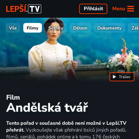
Menu
Přihlásit
Vše
Filmy
Seriály
Dětem
Dokumenty
Zá
Trailer
Film
Andělská tvář
Tento pořad v současné době není možné v Lepší.TV
přehrát.
Vyzkoušejte však přehrání tisíců jiných pořadů,
filmů, seriálů, pohádek online a k tomu 176 českých