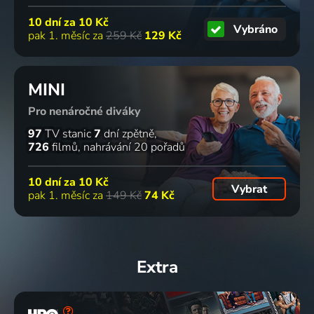
10 dní za
10 Kč
Vybráno
pak 1. měsíc za
259 Kč
129 Kč
MINI
Pro nenáročné diváky
97
TV stanic
7
dní zpětně
726
filmů
nahrávání 20 pořadů
10 dní za
10 Kč
Vybrat
pak 1. měsíc za
149 Kč
74 Kč
Extra