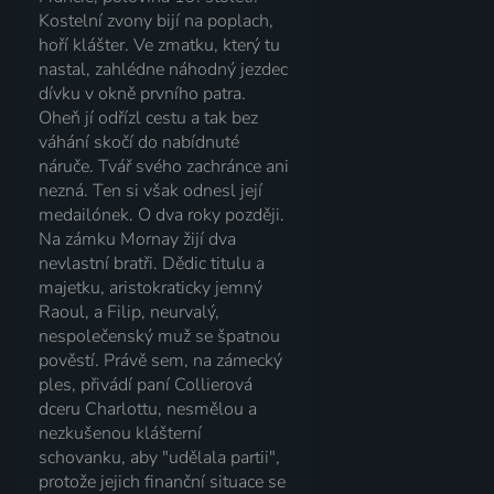
Kostelní zvony bijí na poplach,
hoří klášter. Ve zmatku, který tu
nastal, zahlédne náhodný jezdec
dívku v okně prvního patra.
Oheň jí odřízl cestu a tak bez
váhání skočí do nabídnuté
náruče. Tvář svého zachránce ani
nezná. Ten si však odnesl její
medailónek. O dva roky později.
Na zámku Mornay žijí dva
nevlastní bratři. Dědic titulu a
majetku, aristokraticky jemný
Raoul, a Filip, neurvalý,
nespolečenský muž se špatnou
pověstí. Právě sem, na zámecký
ples, přivádí paní Collierová
dceru Charlottu, nesmělou a
nezkušenou klášterní
schovanku, aby "udělala partii",
protože jejich finanční situace se