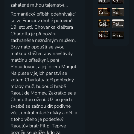
Nuda v Brně
Kousek nebe
zahalené mlhou tajemství...
Čokoláda
Bumerang
Romantický příběh odehrávající
se ve Francii v druhé polovině
Gejša
Pelíšky
19. století. Chovanka kláštera
Charlotta je při požáru
Návštěva staré dámy
Prolomit vlny
zachráněna neznámým mužem.
Brzy nato opouští se svou
matkou klášter, aby navštívily
matčinu přítelkyni, paní
Pinaudovou, a její dceru Margot.
Na plese v jejich panství se
kolem Charlotty točí pohledný
mladý muž, budoucí hrabě
Raoul de Morney. Zakrátko se s
Charlottou ožení. Už po jejich
svatbě se začnou dít podivné
věci, umírat mladé dívky a děti a
z toho všeho je podezřelý
Raoulův bratr Filip. Teprve
později se ukáže, kdo za