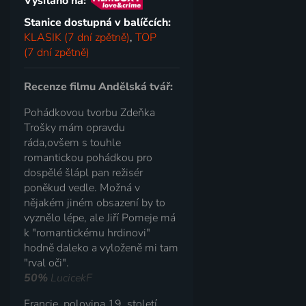
Vysíláno na:
Stanice dostupná v balíčcích:
KLASIK (7 dní zpětně)
,
TOP
(7 dní zpětně)
Recenze filmu Andělská tvář:
Pohádkovou tvorbu Zdeňka
Trošky mám opravdu
ráda,ovšem s touhle
romantickou pohádkou pro
dospělé šlápl pan režisér
poněkud vedle. Možná v
nějakém jiném obsazení by to
vyznělo lépe, ale Jiří Pomeje má
k "romantickému hrdinovi"
hodně daleko a vyloženě mi tam
"rval oči".
50%
LucicekF
Francie, polovina 19. století.