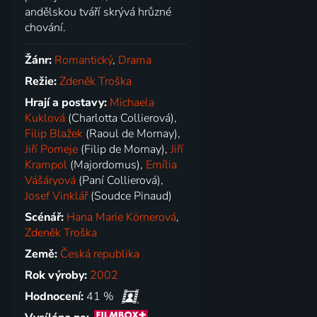
andělskou tváří skrývá hrůzné
chování.
Žánr:
Romantický
,
Drama
Režie:
Zdeněk Troška
Hrají a postavy:
Michaela
Kuklová
(Charlotta Collierová),
Filip Blažek
(Raoul de Mornay),
Jiří Pomeje
(Filip de Mornay),
Jiří
Krampol
(Majordomus),
Emília
Vášáryová
(Paní Collierová),
Josef Vinklář
(Soudce Pinaud)
Scénář:
Hana Marie Körnerová
,
Zdeněk Troška
Země:
Česká republika
Rok výroby:
2002
Hodnocení:
41 %