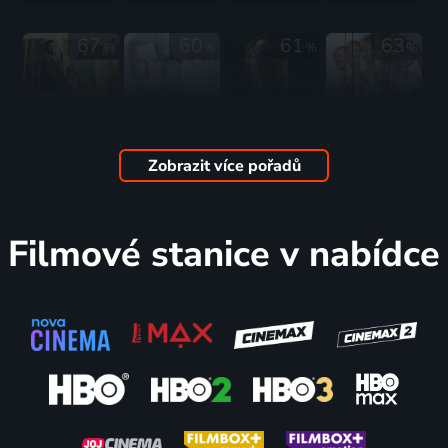
2013 | Velká Británie | Thriller, Horor
67
60
61
63
%
%
%
%
Krvavý
Umělá
Svatyně
Líbánky
písek
inteligence
zla
2013 | Česká republika | Drama, Thriller
2013 | Francie, Jihoafrická republika | Thriller, Drama, Krimi
2013 | Velká Británie | Thriller, Science Fiction
2013 | USA | Horor, Thriller
Zobrazit více pořadů
58
57
75
71
%
%
%
%
Filmové stanice v nabídce
Láska je
G. I. Joe 2:
V zajetí
Noční
dokonalý
Odveta
démonů
jízda
zločin
2013 | Kanada, USA | Akční, Dobrodružný, Science Fiction, Thriller
2013 | USA | Horor, Mysteriózní, Thriller
2013 | Velká Británie, USA | Thriller, Drama
2013 | Francie, Švýcarsko | Thriller, Drama
65
61
61
49
%
%
%
%