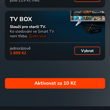
poté 229 Kč měs.
TV BOX
Slouží pro starší TV.
Ke sledování ve Smart TV
není třeba.
Zjistit více
jednorázově
Vybrat
1 899 Kč
Aktivovat za
10 Kč