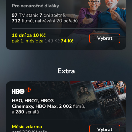
Pro nenáročné diváky
97
TV stanic
7
dní zpětně
712
filmů
nahrávání 20 pořadů
10 dní za
10 Kč
Vybrat
pak 1. měsíc za
149 Kč
74 Kč
Extra
HBO, HBO2, HBO3
Cinemaxy, HBO Max
2 002
filmů
a
280
seriálů
Měsíc zdarma
Vybrat