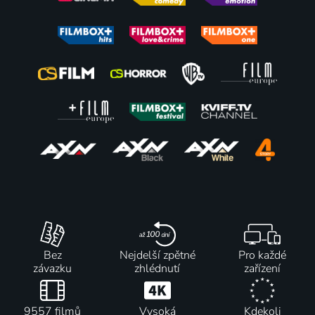
Pokrevní
Jimmy P.
Police
Linka B
pouto
2013 | Francie, USA | Drama, Thriller, Životopisný
Story: V
2013 | USA | Thriller
2013 | Francie, USA | Krimi, Akční, Drama, Thriller
pasti
2013 | Čína, Hong Kong | Thriller, Akční, Drama, Krimi
47
38
42
%
%
%
Tip Top
Bájní
Bez
2013 | Francie, Lucembursko, Belgie | Komedie, Thriller
tvorové:
doteku
Dračí
2013 | Česká republika | Thriller, Drama
hrobka
2013 | Velká Británie, Čína | Dobrodružný, Akční, Science Fiction, Thriller
Bez
Nejdelší zpětné
Pro každé
závazku
zhlédnutí
zařízení
9557 filmů
Vysoká
Kdekoli