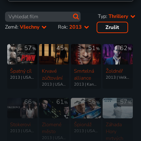
Typ:
Thrillery
Země:
Všechny
Rok:
2013
Zrušit
57
45
51
62
%
%
%
%
Špatný cíl
Krvavé
Smrtelná
Žoldnéř
2013 | USA | Krimi, Akční, Drama, Mysteriózní, Thriller
zúčtování
alliance
2013 | Velká Británie, USA | Akční, Drama, Krimi, Mysteriózní, Thriller
2013 | USA | Drama, Akční, Krimi, Mysteriózní, Thriller
2013 | Kanada, USA | Thriller
66
61
56
57
%
%
%
%
Stokerovi
Zlomené
Špionáž
Záhada
2013 | USA, Velká Británie | Thriller, Drama, Horor, Mysteriózní
město
2013 | USA, Francie | Thriller, Drama
Hory
2013 | USA | Thriller, Drama, Krimi
mrtvých