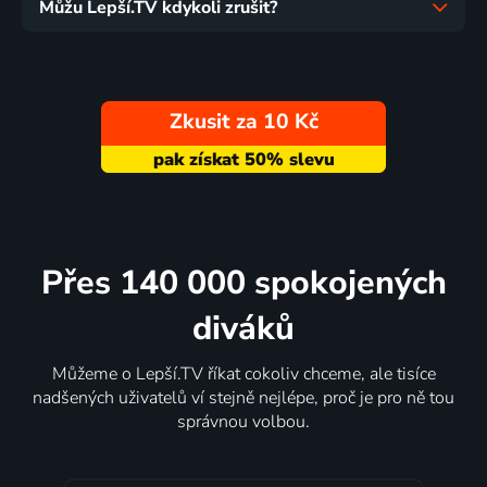
Můžu Lepší.TV kdykoli zrušit?
Zkusit za 10 Kč
Přes 140 000 spokojených
diváků
Můžeme o Lepší.TV říkat cokoliv chceme, ale tisíce
nadšených uživatelů ví stejně nejlépe, proč je pro ně tou
správnou volbou.