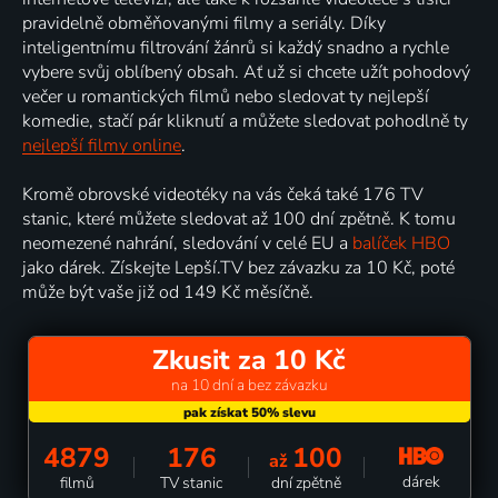
pravidelně obměňovanými filmy a seriály. Díky
inteligentnímu filtrování žánrů si každý snadno a rychle
vybere svůj oblíbený obsah. Ať už si chcete užít pohodový
večer u romantických filmů nebo sledovat ty nejlepší
komedie, stačí pár kliknutí a můžete sledovat pohodlně ty
nejlepší filmy online
.
Kromě obrovské videotéky na vás čeká také 176 TV
stanic, které můžete sledovat až 100 dní zpětně. K tomu
neomezené nahrání, sledování v celé EU a
balíček HBO
jako dárek. Získejte Lepší.TV bez závazku za 10 Kč, poté
může být vaše již od 149 Kč měsíčně.
Zkusit za 10 Kč
na 10 dní a bez závazku
4879
176
100
až
dárek
filmů
TV stanic
dní zpětně