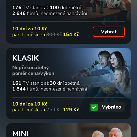
176
TV stanic
až
100
dní zpětně
2 646
filmů
neomezené nahrávání
10 dní za
10 Kč
Vybrat
pak 1. měsíc za
309 Kč
154 Kč
KLASIK
Nepřekonatelný
poměr cena/výkon
161
TV stanic
až
30
dní zpětně
1 844
filmů
neomezené nahrávání
10 dní za
10 Kč
Vybráno
pak 1. měsíc za
259 Kč
129 Kč
MINI