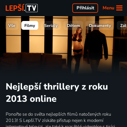
Menu
Přihlásit
Vše
Filmy
Seriály
Dětem
Dokumenty
Zá
Nejlepší thrillery z roku
2013 online
Ponořte se do světa nejlepších filmů natočených roku
2013! S Lepší.TV získáte přístup nejen k moderní
internetové televizi, ale také k rozsáhlé videotéce s tisíci