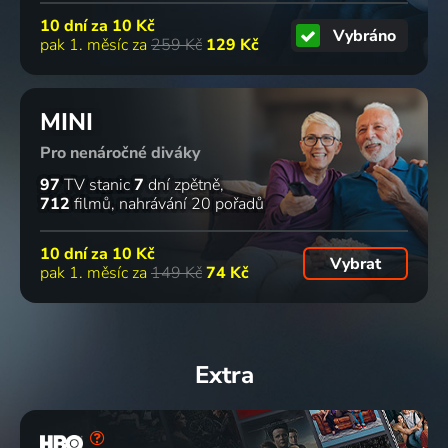
10 dní za
10 Kč
Vybráno
pak 1. měsíc za
259 Kč
129 Kč
MINI
Pro nenáročné diváky
97
TV stanic
7
dní zpětně
712
filmů
nahrávání 20 pořadů
10 dní za
10 Kč
Vybrat
pak 1. měsíc za
149 Kč
74 Kč
Extra