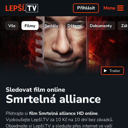
Menu
Přihlásit
Vše
Filmy
Seriály
Dětem
Dokumenty
Zá
Trailer
Sledovat film online
Smrtelná alliance
Přehrajte si
film Smrtelná alliance HD online
.
Vyzkoušejte Lepší.TV za 10 Kč na 10 dní bez závazků.
Objednejte si Lepší.TV a sledujte přes internet ve vaší