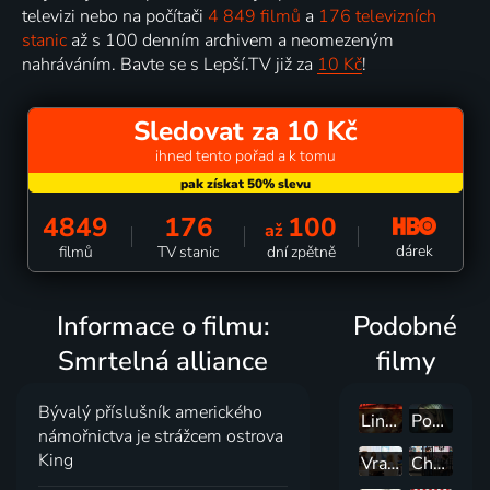
televizi nebo na počítači
4 849 filmů
a
176 televizních
stanic
až s 100 denním archivem a neomezeným
nahráváním. Bavte se s Lepší.TV již za
10 Kč
!
Sledovat za 10 Kč
ihned tento pořad a k tomu
4849
176
100
až
dárek
filmů
TV stanic
dní zpětně
Informace o filmu:
Podobné
Smrtelná alliance
filmy
Bývalý příslušník amerického
Linka B
Posedlý pacient
námořnictva je strážcem ostrova
King
Vražedná dvojnice
Chůva jménem Alex