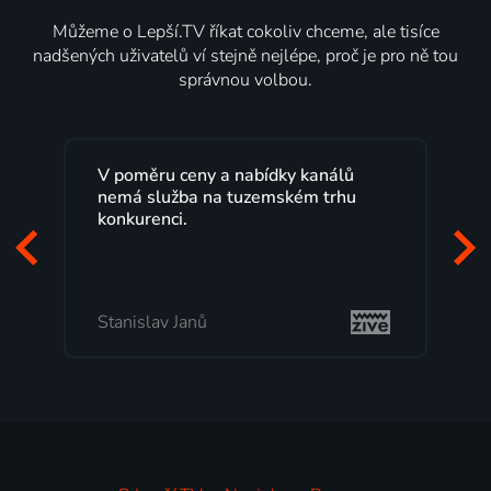
Můžeme o Lepší.TV říkat cokoliv chceme, ale tisíce
nadšených uživatelů ví stejně nejlépe, proč je pro ně tou
správnou volbou.
Lepší.TV sleduji už několik let s
maximální spokojeností. Velký výběr
programů a nemuset běžet k TV na
začátek programu, to je přesně to, co
mi vyhovuje.
Milada Tomešová