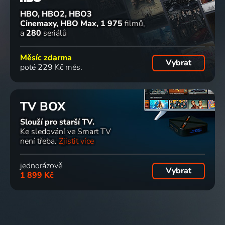
HBO, HBO2, HBO3
Cinemaxy, HBO Max
1 975
filmů
a
280
seriálů
Měsíc zdarma
Vybrat
poté 229 Kč měs.
TV BOX
Slouží pro starší TV.
Ke sledování ve Smart TV
není třeba.
Zjistit více
jednorázově
Vybrat
1 899 Kč