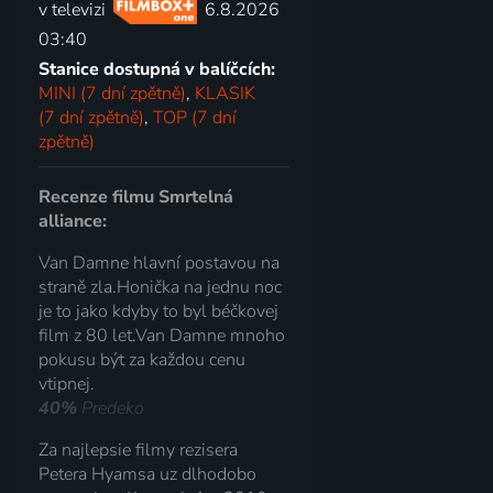
v televizi
6.8.2026
03:40
Stanice dostupná v balíčcích:
MINI (7 dní zpětně)
,
KLASIK
(7 dní zpětně)
,
TOP (7 dní
zpětně)
Recenze filmu Smrtelná
alliance:
Van Damne hlavní postavou na
straně zla.Honička na jednu noc
je to jako kdyby to byl béčkovej
film z 80 let.Van Damne mnoho
pokusu být za každou cenu
vtipnej.
40%
Predeko
Za najlepsie filmy rezisera
Petera Hyamsa uz dlhodobo