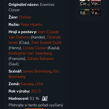
Černý motýl
Výročí
Originální název:
Enemies
Closer
Eden - Vítejte v ráji
V pasti
Žánr:
Thriller
Režie:
Peter Hyams
Hrají a postavy:
Jean-Claude
Van Damme
(Xander),
Orlando
Jones
(Clay),
Tom Everett Scott
(Henry),
Linzey Cocker
(Kayla),
Kristopher Van Varenberg
(Francois),
Zahary Baharov
(Saul)
Scénář:
James Bromberg
,
Eric
Bromberg
Země:
Kanada
,
USA
Rok výroby:
2013
Hodnocení:
51 %
Přehrajte si tento pořad vysílaný