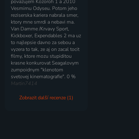
povazujem Kozoroh 1 a 2010
Vesmirnu Odyseu. Potom jeho
reziserska kariera nabrala smer,
ktory mne smrdi a nebavi ma.
Van Damme /Krvavy Sport,
Kickboxer, Expendables 2 ma uz
to najlepsie davno za sebou a
vyzera to tak, ze aj on zacal tocit
filmy, ktore mozu stupiditou
krasne konkurovat Seagalovym
zumpoidnym "klenotom
svetovej kinematografie". 0 %
Martin7414
Zobrazit další recenze (1)