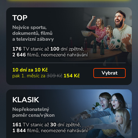
TOP
Nejvíce sportu,
dokumentů, filmů
a televizní zábavy
176
TV stanic
až
100
dní zpětně
2 646
filmů
neomezené nahrávání
10 dní za
10 Kč
Vybrat
pak 1. měsíc za
309 Kč
154 Kč
KLASIK
Nepřekonatelný
poměr cena/výkon
161
TV stanic
až
30
dní zpětně
1 844
filmů
neomezené nahrávání