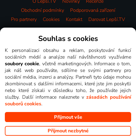
O Lepší.TV
Novinky
Recenze
Obchodní podmínky
Podporovaná zařízení
Pro partnery
Cookies
Kontakt
Darovat Lepší.TV
Videotéka
Souhlas s cookies
K personalizaci obsahu a reklam, poskytování funkcí
sociálních médií a analýze naší návštěvnosti využíváme
soubory cookie
, včetně marketingových. Informace o tom,
jak náš web používáte, sdílíme se svými partnery pro
sociální média, inzerci a analýzy. Partneři tyto údaje mohou
zkombinovat s dalšími informacemi, které jste jim poskytli
nebo které získali v důsledku toho, že používáte jejich
služby. Další informace naleznete v
zásadách používání
souborů cookies
.
Přijmout vše
Copyright © goNET s.r.o. Na tomto webu jsou zobrazovány
obrázky z pořadů TV stanic, které můžete sledovat v Lepší.TV.
Přijmout nezbytné