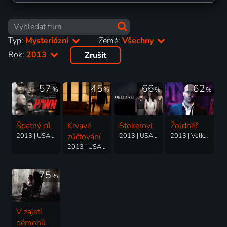
Typ:
Mysteriózní
Země:
Všechny
Rok:
2013
Zrušit
57
45
66
62
%
%
%
%
Špatný cíl
Krvavé
Stokerovi
Žoldnéř
2013 | USA | Krimi, Akční, Drama, Mysteriózní, Thriller
zúčtování
2013 | USA, Velká Británie | Thriller, Drama, Horor, Mysteriózní
2013 | Velká Británie, USA | Akční, Drama, Krimi, Mysteriózní, Thriller
2013 | USA | Drama, Akční, Krimi, Mysteriózní, Thriller
75
%
V zajetí
démonů