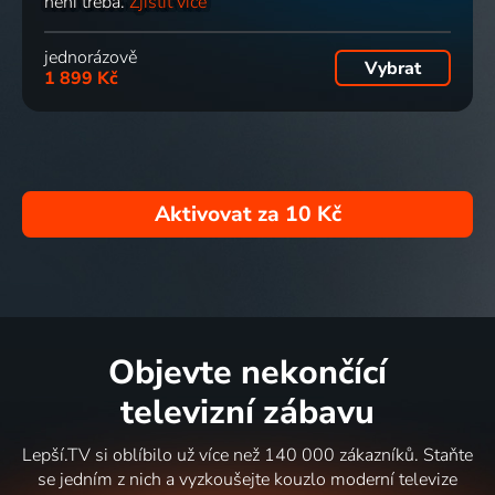
není třeba.
Zjistit více
jednorázově
Vybrat
1 899 Kč
Aktivovat za
10 Kč
Objevte nekončící
televizní zábavu
Lepší.TV si oblíbilo už více než 140 000 zákazníků. Staňte
se jedním z nich a vyzkoušejte kouzlo moderní televize