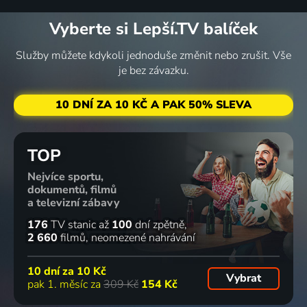
Vyberte si Lepší.TV balíček
Služby můžete kdykoli jednoduše změnit nebo zrušit. Vše
je bez závazku.
10 DNÍ ZA 10 KČ A PAK 50% SLEVA
TOP
Nejvíce sportu,
dokumentů, filmů
a televizní zábavy
176
TV stanic
až
100
dní zpětně
2 660
filmů
neomezené nahrávání
10 dní za
10 Kč
Vybrat
pak 1. měsíc za
309 Kč
154 Kč