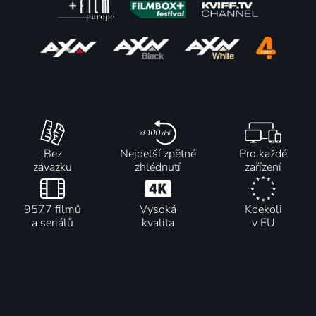
Bez
Nejdelší zpětné
Pro každé
závazku
zhlédnutí
zařízení
9577 filmů
Vysoká
Kdekoli
a seriálů
kvalita
v EU