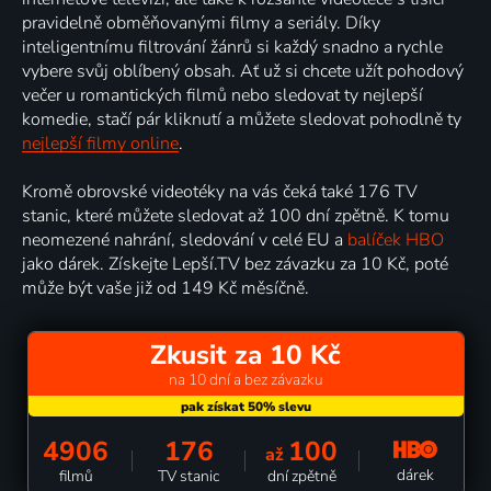
pravidelně obměňovanými filmy a seriály. Díky
inteligentnímu filtrování žánrů si každý snadno a rychle
vybere svůj oblíbený obsah. Ať už si chcete užít pohodový
večer u romantických filmů nebo sledovat ty nejlepší
komedie, stačí pár kliknutí a můžete sledovat pohodlně ty
nejlepší filmy online
.
Kromě obrovské videotéky na vás čeká také 176 TV
stanic, které můžete sledovat až 100 dní zpětně. K tomu
neomezené nahrání, sledování v celé EU a
balíček HBO
jako dárek. Získejte Lepší.TV bez závazku za 10 Kč, poté
může být vaše již od 149 Kč měsíčně.
Zkusit za 10 Kč
na 10 dní a bez závazku
4906
176
100
až
dárek
filmů
TV stanic
dní zpětně