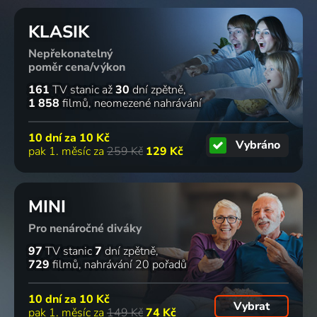
KLASIK
Nepřekonatelný
poměr cena/výkon
161
TV stanic
až
30
dní zpětně
1 858
filmů
neomezené nahrávání
10 dní za
10 Kč
Vybráno
pak 1. měsíc za
259 Kč
129 Kč
MINI
Pro nenáročné diváky
97
TV stanic
7
dní zpětně
729
filmů
nahrávání 20 pořadů
10 dní za
10 Kč
Vybrat
pak 1. měsíc za
149 Kč
74 Kč