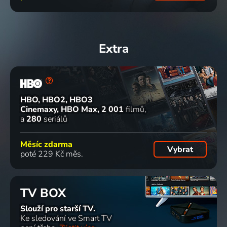
Extra
HBO, HBO2, HBO3
Cinemaxy, HBO Max
2 001
filmů
a
280
seriálů
Měsíc zdarma
Vybrat
poté 229 Kč měs.
TV BOX
Slouží pro starší TV.
Ke sledování ve Smart TV