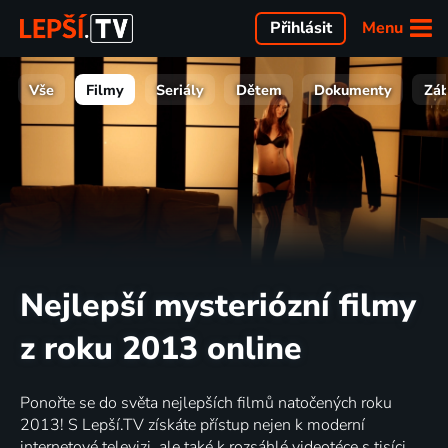
Menu
Přihlásit
Vše
Filmy
Seriály
Dětem
Dokumenty
Zá
Nejlepší mysteriózní filmy
z roku 2013 online
Ponořte se do světa nejlepších filmů natočených roku
2013! S Lepší.TV získáte přístup nejen k moderní
internetové televizi, ale také k rozsáhlé videotéce s tisíci