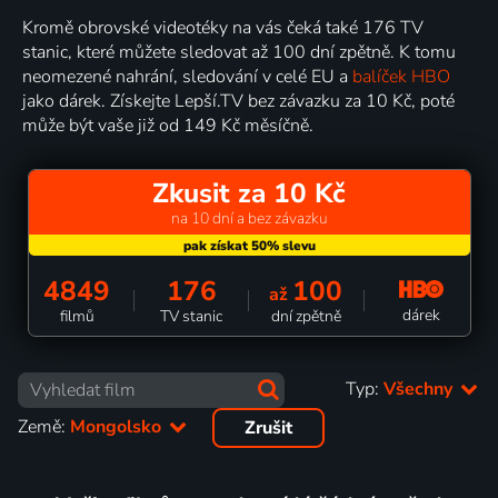
Kromě obrovské videotéky na vás čeká také 176 TV
stanic, které můžete sledovat až 100 dní zpětně. K tomu
neomezené nahrání, sledování v celé EU a
balíček HBO
jako dárek. Získejte Lepší.TV bez závazku za 10 Kč, poté
může být vaše již od 149 Kč měsíčně.
Zkusit za 10 Kč
na 10 dní a bez závazku
4849
176
100
až
dárek
filmů
TV stanic
dní zpětně
Typ:
Všechny
Země:
Mongolsko
Zrušit