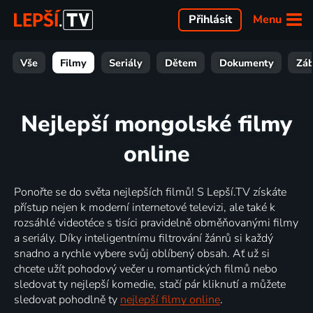
Menu
Přihlásit
Vše
Filmy
Seriály
Dětem
Dokumenty
Zá
Nejlepší mongolské filmy
online
Ponořte se do světa nejlepších filmů! S Lepší.TV získáte
přístup nejen k moderní internetové televizi, ale také k
rozsáhlé videotéce s tisíci pravidelně obměňovanými filmy
a seriály. Díky inteligentnímu filtrování žánrů si každý
snadno a rychle vybere svůj oblíbený obsah. Ať už si
chcete užít pohodový večer u romantických filmů nebo
sledovat ty nejlepší komedie, stačí pár kliknutí a můžete
sledovat pohodlně ty
nejlepší filmy online
.