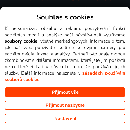
Videotéka
Souhlas s cookies
K personalizaci obsahu a reklam, poskytování funkcí
sociálních médií a analýze naší návštěvnosti využíváme
soubory cookie
, včetně marketingových. Informace o tom,
jak náš web používáte, sdílíme se svými partnery pro
sociální média, inzerci a analýzy. Partneři tyto údaje mohou
zkombinovat s dalšími informacemi, které jste jim poskytli
nebo které získali v důsledku toho, že používáte jejich
služby. Další informace naleznete v
zásadách používání
souborů cookies
.
Přijmout vše
Copyright © goNET s.r.o. Na tomto webu jsou zobrazovány
obrázky z pořadů TV stanic, které můžete sledovat v Lepší.TV.
Přijmout nezbytné
Nastavení