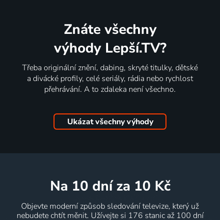
Znáte všechny
výhody Lepší.TV?
Třeba originální znění, dabing, skryté titulky, dětské
a divácké profily, celé seriály, rádia nebo rychlost
přehrávání. A to zdaleka není všechno.
Ukázat všechny výhody
na 10 dní
za 10 Kč
Objevte moderní způsob sledování televize, který už
nebudete chtít měnit. Užívejte si 176 stanic až 100 dní