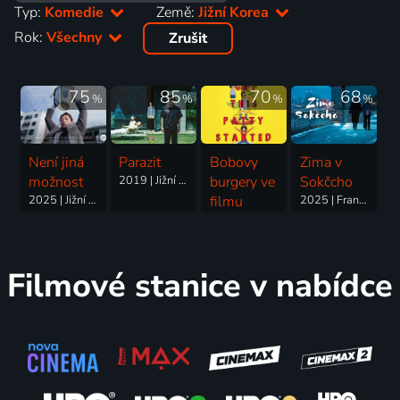
Typ:
Komedie
Země:
Jižní Korea
Rok:
Všechny
Zrušit
75
85
70
68
%
%
%
%
Není jiná
Parazit
Bobovy
Zima v
možnost
2019 | Jižní Korea | Thriller, Drama, Komedie
burgery ve
Sokčcho
2025 | Jižní Korea | Komedie, Drama, Krimi, Thriller
filmu
2025 | Francie, Jižní Korea | Romantický, Drama, Komedie
2022 | Irsko, USA, Čína, Austrálie, Kanada, Taiwan, Mexiko, Jižní Korea, Dánsko | Komedie, Animovaný, Dobrodružný, Hudební, Mysteriózní
Filmové stanice v nabídce