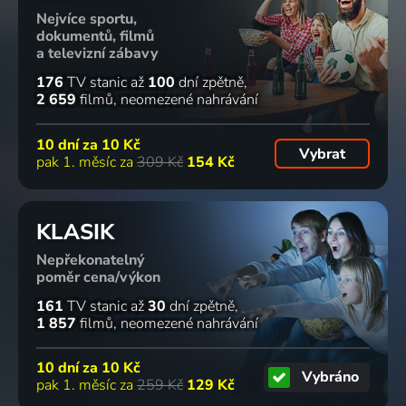
Nejvíce sportu,
dokumentů, filmů
a televizní zábavy
176
TV stanic
až
100
dní zpětně
2 659
filmů
neomezené nahrávání
10 dní za
10 Kč
Vybrat
pak 1. měsíc za
309 Kč
154 Kč
KLASIK
Nepřekonatelný
poměr cena/výkon
161
TV stanic
až
30
dní zpětně
1 857
filmů
neomezené nahrávání
10 dní za
10 Kč
Vybráno
pak 1. měsíc za
259 Kč
129 Kč