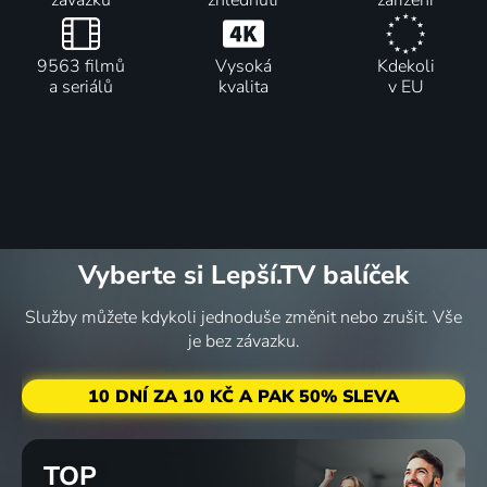
závazku
zhlédnutí
zařízení
9563 filmů
Vysoká
Kdekoli
a seriálů
kvalita
v EU
Vyberte si Lepší.TV balíček
Služby můžete kdykoli jednoduše změnit nebo zrušit. Vše
je bez závazku.
10 DNÍ ZA 10 KČ A PAK 50% SLEVA
TOP