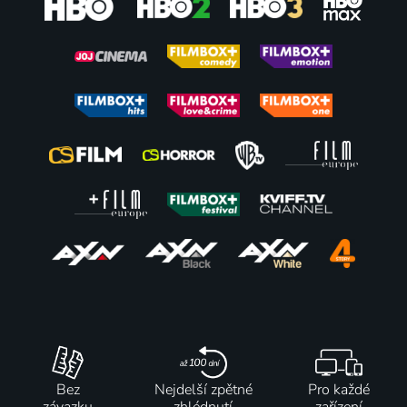
Bez
Nejdelší zpětné
Pro každé