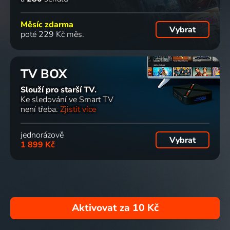
Měsíc zdarma
Vybrat
poté 229 Kč měs.
TV BOX
Slouží pro starší TV.
Ke sledování ve Smart TV
není třeba.
Zjistit více
jednorázově
Vybrat
1 899 Kč
Aktivovat za
10 Kč