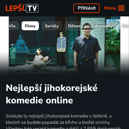
Menu
Přihlásit
Vše
Filmy
Seriály
Dětem
Dokumenty
Zá
Nejlepší jihokorejské
komedie online
Sledujte ty nejlepší jihokorejské komedie v češtině, u
kterých se budete popadat za břicho a brečet smíchy.
Všechny tyto veselé komedie a další z 2 659 dostupných