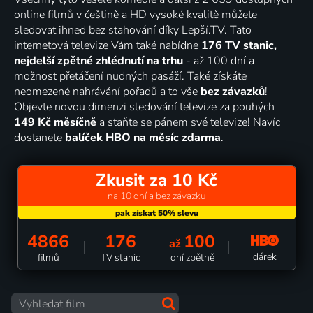
online filmů v češtině a HD vysoké kvalitě můžete
sledovat ihned bez stahování díky Lepší.TV. Tato
internetová televize Vám také nabídne
176 TV stanic,
nejdelší zpětné zhlédnutí na trhu
- až 100 dní a
možnost přetáčení nudných pasáží. Také získáte
neomezené nahrávání pořadů a to vše
bez závazků
!
Objevte novou dimenzi sledování televize za pouhých
149 Kč měsíčně
a staňte se pánem své televize! Navíc
dostanete
balíček HBO na měsíc zdarma
.
Zkusit za 10 Kč
na 10 dní a bez závazku
4866
176
100
až
dárek
filmů
TV stanic
dní zpětně