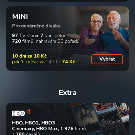
MINI
Pro nenáročné diváky
97
TV stanic
7
dní zpětně
720
filmů
nahrávání 20 pořadů
10 dní za
10 Kč
Vybrat
pak 1. měsíc za
149 Kč
74 Kč
Extra
HBO, HBO2, HBO3
Cinemaxy, HBO Max
1 976
filmů
a
280
seriálů