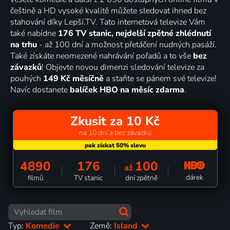
češtině a HD vysoké kvalitě můžete sledovat ihned bez
stahování díky Lepší.TV. Tato internetová televize Vám
také nabídne
176 TV stanic, nejdelší zpětné zhlédnutí
na trhu
- až 100 dní a možnost přetáčení nudných pasáží.
Také získáte neomezené nahrávání pořadů a to vše
bez
závazků
! Objevte novou dimenzi sledování televize za
pouhých
149 Kč měsíčně
a staňte se pánem své televize!
Navíc dostanete
balíček HBO na měsíc zdarma
.
Zkusit za 10 Kč
na 10 dní a bez závazku
4890
176
100
až
dárek
filmů
TV stanic
dní zpětně
Typ:
Komedie
Země:
Island