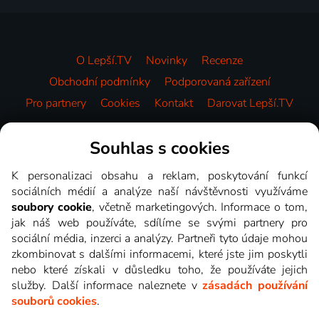
O Lepší.TV
Novinky
Recenze
Obchodní podmínky
Podporovaná zařízení
Pro partnery
Cookies
Kontakt
Darovat Lepší.TV
Videotéka
Souhlas s cookies
K personalizaci obsahu a reklam, poskytování funkcí
sociálních médií a analýze naší návštěvnosti využíváme
soubory cookie
, včetně marketingových. Informace o tom,
jak náš web používáte, sdílíme se svými partnery pro
sociální média, inzerci a analýzy. Partneři tyto údaje mohou
zkombinovat s dalšími informacemi, které jste jim poskytli
nebo které získali v důsledku toho, že používáte jejich
služby. Další informace naleznete v
zásadách používání
souborů cookies
.