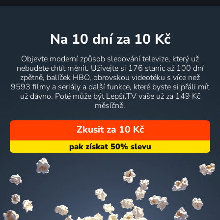
na 10 dní
za 10 Kč
Objevte moderní způsob sledování televize, který už
nebudete chtít měnit. Užívejte si 176 stanic až 100 dní
zpětně, balíček HBO, obrovskou videotéku s více než
9593 filmy a seriály a další funkce, které byste si přáli mít
už dávno. Poté může být Lepší.TV vaše už za 149 Kč
měsíčně.
Zkusit za 10 Kč