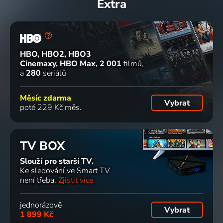
Extra
HBO, HBO2, HBO3
Cinemaxy, HBO Max
2 001
filmů
a
280
seriálů
Měsíc zdarma
Vybrat
poté 229 Kč měs.
TV BOX
Slouží pro starší TV.
Ke sledování ve Smart TV
není třeba.
Zjistit více
jednorázově
Vybrat
1 899 Kč