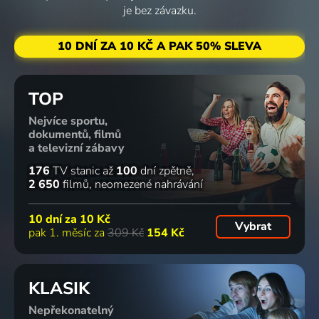
je bez závazku.
10 DNÍ ZA 10 KČ A PAK 50% SLEVA
TOP
Nejvíce sportu,
dokumentů, filmů
a televizní zábavy
176
TV stanic
až
100
dní zpětně
2 650
filmů
neomezené nahrávání
10 dní za
10 Kč
Vybrat
pak 1. měsíc za
309 Kč
154 Kč
KLASIK
Nepřekonatelný