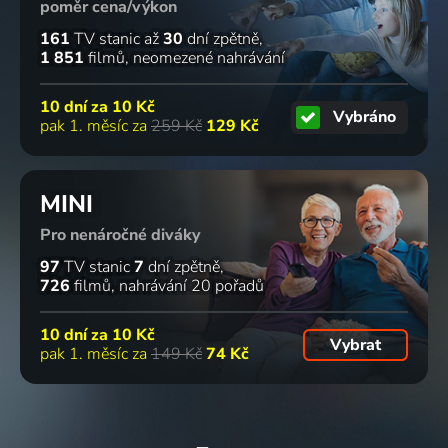
poměr cena/výkon
161
TV stanic
až
30
dní zpětně
1 851
filmů
neomezené nahrávání
10 dní za
10 Kč
Vybráno
pak 1. měsíc za
259 Kč
129 Kč
MINI
Pro nenáročné diváky
97
TV stanic
7
dní zpětně
726
filmů
nahrávání 20 pořadů
10 dní za
10 Kč
Vybrat
pak 1. měsíc za
149 Kč
74 Kč