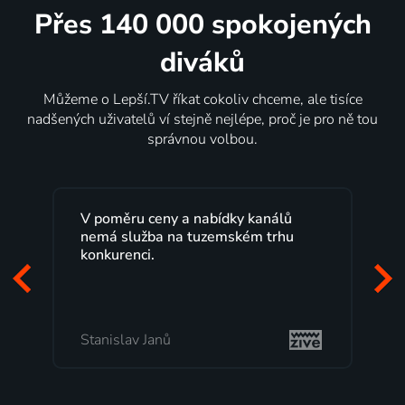
Přes 140 000 spokojených
diváků
Můžeme o Lepší.TV říkat cokoliv chceme, ale tisíce
nadšených uživatelů ví stejně nejlépe, proč je pro ně tou
správnou volbou.
Lepší.TV sleduji už několik let s
maximální spokojeností. Velký výběr
programů a nemuset běžet k TV na
začátek programu, to je přesně to, co
mi vyhovuje.
Milada Tomešová