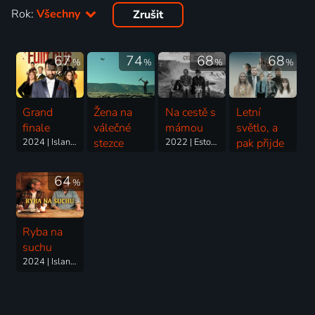
Rok:
Všechny
Zrušit
67
74
68
68
%
%
%
%
Grand
Žena na
Na cestě s
Letní
finale
válečné
mámou
světlo, a
2024 | Island | Komedie
stezce
2022 | Estonsko, Island | Drama, Komedie
pak přijde
2018 | Island, Francie, Ukrajina | Dobrodružný, Drama, Komedie, Thriller
noc
2022 | Island | Komedie, Drama
64
%
Ryba na
suchu
2024 | Island | Drama, Komedie