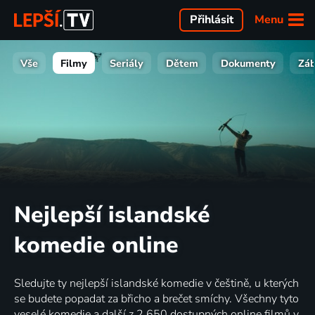
Menu
Přihlásit
Vše
Filmy
Seriály
Dětem
Dokumenty
Zá
Nejlepší islandské
komedie online
Sledujte ty nejlepší islandské komedie v češtině, u kterých
se budete popadat za břicho a brečet smíchy. Všechny tyto
veselé komedie a další z 2 650 dostupných online filmů v