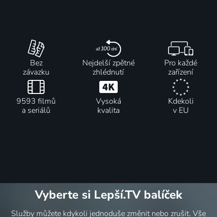
Bez
Nejdelší zpětné
Pro každé
závazku
zhlédnutí
zařízení
9593 filmů
Vysoká
Kdekoli
a seriálů
kvalita
v EU
Vyberte si Lepší.TV balíček
Služby můžete kdykoli jednoduše změnit nebo zrušit. Vše