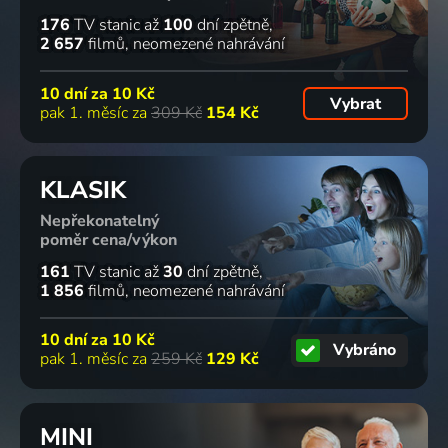
176
TV stanic
až
100
dní zpětně
2 657
filmů
neomezené nahrávání
10 dní za
10 Kč
Vybrat
pak 1. měsíc za
309 Kč
154 Kč
KLASIK
Nepřekonatelný
poměr cena/výkon
161
TV stanic
až
30
dní zpětně
1 856
filmů
neomezené nahrávání
10 dní za
10 Kč
Vybráno
pak 1. měsíc za
259 Kč
129 Kč
MINI