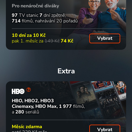
Pro nenáročné diváky
97
TV stanic
7
dní zpětně
714
filmů
nahrávání 20 pořadů
10 dní za
10 Kč
Vybrat
pak 1. měsíc za
149 Kč
74 Kč
Extra
HBO, HBO2, HBO3
Cinemaxy, HBO Max
1 977
filmů
a
280
seriálů
Měsíc zdarma
Vybrat