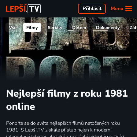
Menu
Přihlásit
Vše
Filmy
Seriály
Dětem
Dokumenty
Zá
Nejlepší filmy z roku 1981
online
Ponořte se do světa nejlepších filmů natočených roku
1981! S Lepší.TV získáte přístup nejen k moderní
internetové televizi, ale také k rozsáhlé videotéce s tisíci