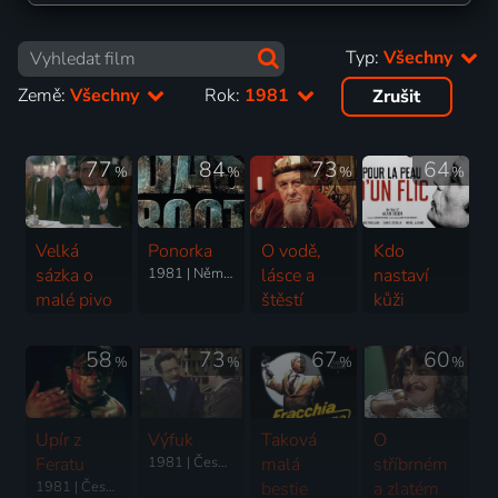
Typ:
Všechny
Země:
Všechny
Rok:
1981
Zrušit
77
84
73
64
%
%
%
%
Velká
Ponorka
O vodě,
Kdo
sázka o
1981 | Německo | Drama, Válečný
lásce a
nastaví
malé pivo
štěstí
kůži
1981 | Československo | Komedie
1981 | Československo | Pohádka
1981 | Francie | Thriller, Akční, Krimi, Romantický
58
73
67
60
%
%
%
%
Upír z
Výfuk
Taková
O
Feratu
1981 | Československo | Komedie
malá
stříbrném
1981 | Československo | Horor, Science Fiction
bestie
a zlatém