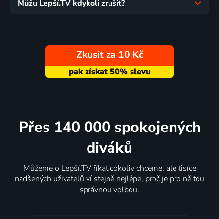
Můžu Lepší.TV kdykoli zrušit?
Zkusit za 10 Kč
Přes 140 000 spokojených
diváků
Můžeme o Lepší.TV říkat cokoliv chceme, ale tisíce
nadšených uživatelů ví stejně nejlépe, proč je pro ně tou
správnou volbou.