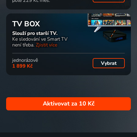
poté 229 Kč měs.
TV BOX
Slouží pro starší TV.
Ke sledování ve Smart TV
není třeba.
Zjistit více
jednorázově
Vybrat
1 899 Kč
Aktivovat za
10 Kč