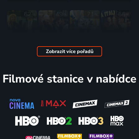
1981 | Itálie | Komedie
vajíčku
1981 | Československo | Pohádka
62
49
71
66
%
%
%
%
Křtiny
Buldoci a
Udatný
Koža
1981 | Československo | Komedie
třešně
rytíř Bugs
1981 | Itálie, Francie | Drama, Válečný
1981 | Československo | Komedie
1981 | USA | Animovaný, Komedie, Rodinný
Zobrazit více pořadů
64
55
%
%
Filmové stanice v nabídce
Mužská
Zelený led
Macbeth
Můžeš mi
záležitost
1981 | Velká Británie | Dobrodružný, Romantický
1981 | Československo | Drama
odpustit?
1981 | Francie | Krimi, Drama, Thriller
1981 | Československo | Komedie
76
66
65
%
%
%