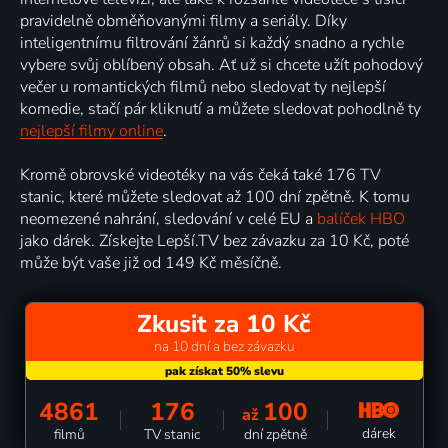
pravidelně obměňovanými filmy a seriály. Díky
inteligentnímu filtrování žánrů si každý snadno a rychle
vybere svůj oblíbený obsah. Ať už si chcete užít pohodový
večer u romantických filmů nebo sledovat ty nejlepší
komedie, stačí pár kliknutí a můžete sledovat pohodlně ty
nejlepší filmy online
.
Kromě obrovské videotéky na vás čeká také 176 TV
stanic, které můžete sledovat až 100 dní zpětně. K tomu
neomezené nahrání, sledování v celé EU a
balíček HBO
jako dárek. Získejte Lepší.TV bez závazku za 10 Kč, poté
může být vaše již od 149 Kč měsíčně.
Zkusit za 10 Kč
na 10 dní a bez závazku
4861
176
100
až
dárek
filmů
TV stanic
dní zpětně