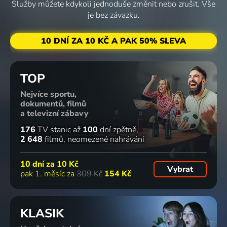
7 dílů
82
61
44
104 dílů
78
Služby můžete kdykoli jednoduše změnit nebo zrušit. Vše
%
%
%
%
je bez závazku.
Emma a
Čertí brko
Divoké
O myšce a
10 DNÍ ZA 10 KČ A PAK 50% SLEVA
guru
2018 | Česká republika, Slovensko, Dánsko | Pohádka
vlny 2
medvědovi
2017 | Čína, Španělsko | Animovaný, Rodinný
2017 | USA | Animovaný, Komedie, Rodinný, Sport
2017 | Francie | Animovaný, Rodinný
TOP
55 dílů
83
16 dílů
75
366 dílů
73
29 dílů
%
%
%
Nejvíce sportu,
dokumentů, filmů
a televizní zábavy
Ach, ten
Tučňáci z
Méďa a
S
176
TV stanic
až
100
dní zpětně
pokrok!
Madagaskaru
lumíci
Hubertem
2 648
filmů
neomezené nahrávání
2014 | Argentina, Jižní Korea | Animovaný, Rodinný
2010-2015 | USA | Animovaný, Akční, Dobrodružný, Komedie, Rodinný, Science Fiction
2016-2024 | Francie | Animovaný, Dobrodružný, Komedie, Rodinný
do lesa
2016 | Česká republika | Příroda, Rodinný
10 dní za
10 Kč
Vybrat
pak 1. měsíc za
309 Kč
154 Kč
32 dílů
73
39
8 dílů
60
%
%
%
KLASIK
Show
Andílek na
Staré
Pan
Toma a
nervy
pověsti
Popper a