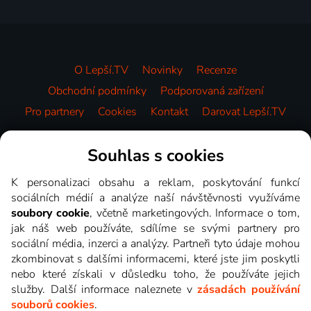
O Lepší.TV
Novinky
Recenze
Obchodní podmínky
Podporovaná zařízení
Pro partnery
Cookies
Kontakt
Darovat Lepší.TV
Videotéka
Souhlas s cookies
K personalizaci obsahu a reklam, poskytování funkcí
sociálních médií a analýze naší návštěvnosti využíváme
soubory cookie
, včetně marketingových. Informace o tom,
jak náš web používáte, sdílíme se svými partnery pro
sociální média, inzerci a analýzy. Partneři tyto údaje mohou
zkombinovat s dalšími informacemi, které jste jim poskytli
nebo které získali v důsledku toho, že používáte jejich
služby. Další informace naleznete v
zásadách používání
souborů cookies
.