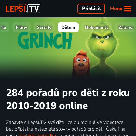
Menu
Přihlásit
Vše
Filmy
Seriály
Dětem
Dokumenty
Zábava
284 pořadů pro děti z roku
2010-2019 online
Zabavte s Lepší.TV své děti i celou rodinu! Ve videotéce
bez příplatku naleznete stovky pořadů pro děti. Čekají na
vás ty
nejlepší pohádky
, animované filmy, kreslené i hrané