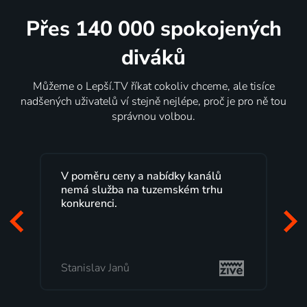
Přes 140 000 spokojených
diváků
Můžeme o Lepší.TV říkat cokoliv chceme, ale tisíce
nadšených uživatelů ví stejně nejlépe, proč je pro ně tou
správnou volbou.
nálů
Lepší.TV sleduji už několik let s
trhu
maximální spokojeností. Velký výběr
programů a nemuset běžet k TV na
začátek programu, to je přesně to, co
mi vyhovuje.
Milada Tomešová