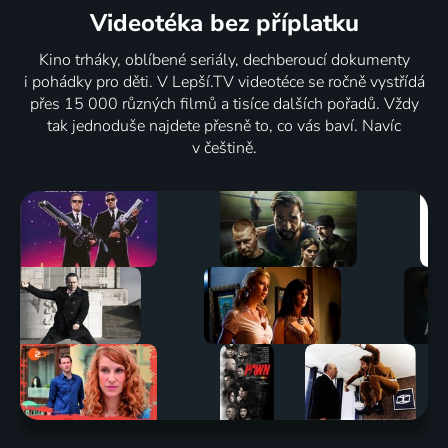
Videotéka
bez příplatku
124 dílů
80
%
Kino trháky, oblíbené seriály, dechberoucí dokumenty
i pohádky pro děti. V Lepší.TV videotéce se ročně vystřídá
přes 15 000 různých filmů a tisíce dalších pořadů. Vždy
Xavier
tak jednoduše najdete přesně to, co vás baví. Navíc
Riddle a
v češtině.
Tajné
múzeum
2019 | USA, Kanada, Francie | Animovaný, Dobrodružný, Historický, Komedie, Rodinný, Science Fiction, Životopisný