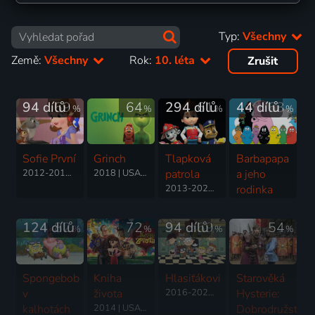
Typ:
Všechny
Země:
Všechny
Rok:
10. léta
Zrušit
94 dílů
69
64
294 dílů
61
44 dílů
63
%
%
%
%
Sofie První
Grinch
Tlapková
Barbapapa
2012-2018 | USA | Animovaný, Dobrodružný, Fantasy, Hudební, Pohádka, Rodinný, Science Fiction, Komedie, Mysteriózní
2018 | USA | Animovaný, Fantasy, Komedie, Rodinný
patrola
a jeho
2013-2025 | Kanada | Animovaný, Dobrodružný, Komedie, Rodinný
rodinka
2019 | Francie | Animovaný, Rodinný
124 dílů
82
72
94 dílů
69
54
%
%
%
%
Spongebob
Kniha
Hlasiťákovi
Starověká
v
života
2016-2026 | USA | Animovaný, Akční, Dobrodružný, Drama, Fantasy, Hudební, Komedie, Rodinný, Thriller, Horor
Hysterie:
kalhotách
2014 | USA | Animovaný, Dobrodružný, Fantasy, Komedie, Rodinný, Romantický
Dobrodružství