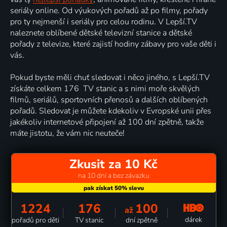
seriály online. Od výukových pořadů až po filmy, pořady
pro ty nejmenší i seriály pro celou rodinu. V Lepší.TV
naleznete oblíbené dětské televizní stanice a dětské
pořady z televize, které zajistí hodiny zábavy pro vaše děti i
vás.
Pokud byste měli chuť sledovat i něco jiného, s Lepší.TV
získáte celkem 176 TV stanic a s nimi moře skvělých
filmů, seriálů, sportovních přenosů a dalších oblíbených
pořadů. Sledovat je můžete kdekoliv v Evropské unii přes
jakékoliv internetové připojení až 100 dní zpětně, takže
máte jistotu, že vám nic neuteče!
Zkusit za 10 Kč
na 10 dní a bez závazku
1224
176
100
až
dárek
pořadů pro děti
TV stanic
dní zpětně