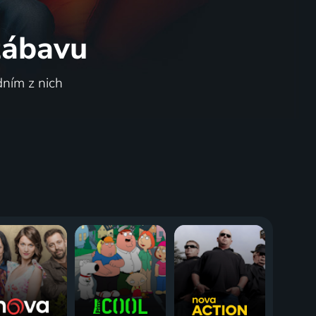
 zábavu
dním z nich