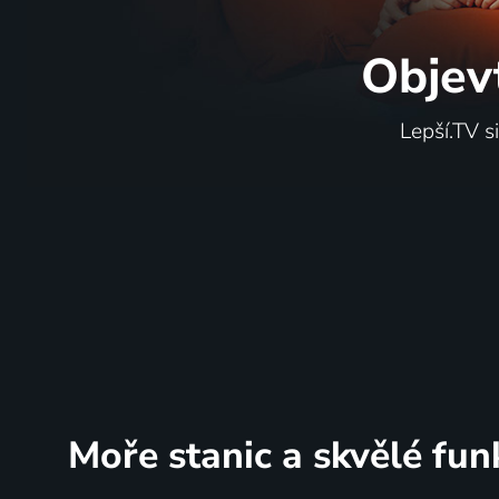
Objev
Lepší.TV s
Moře stanic
a skvělé fun