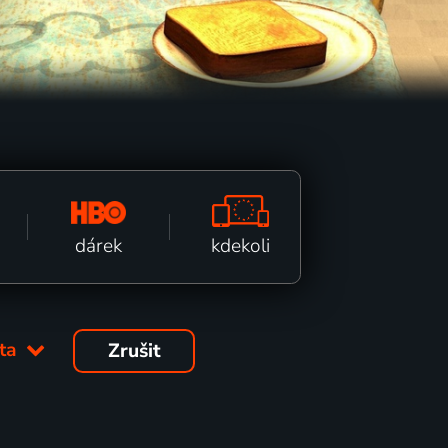
kdekoli
dárek
éta
Zrušit