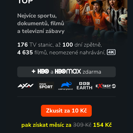
TOP
Nejvíce sportu,
dokumentů, filmů
a televizní zábavy
176
TV stanic, až
100
dní zpětně,
4 635
filmů
,
neomezené nahrávání
,
a
zdarma
Zkusit za 10 Kč
pak získat měsíc za
309 Kč
154 Kč