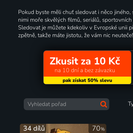
Pokud byste měli chuť sledovat i něco jiného,
nimi moře skvělých filmů, seriálů, sportovníc
Sledovat je můžete kdekoliv v Evropské unii př
zpětně, takže máte jistotu, že vám nic neuteče!
Zkusit za 10 Kč
na 10 dní a bez závazku
T
34 dílů
70
%