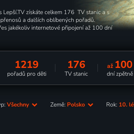
 s Lepší.TV získáte celkem 176 TV stanic a s
h přenosů a dalších oblíbených pořadů.
es jakékoliv internetové připojení až 100 dní
1219
176
100
až
pořadů pro děti
TV stanic
dní zpětně
yp:
Všechny
Země:
Polsko
Rok:
10. l