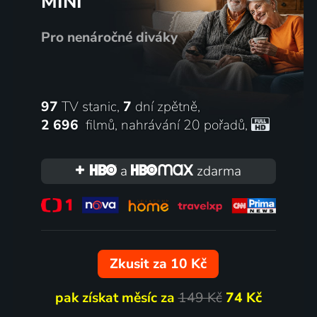
MINI
Pro nenáročné diváky
97
TV stanic,
7
dní zpětně,
2 696
filmů
,
nahrávání 20 pořadů
,
a
zdarma
Zkusit za 10 Kč
pak získat měsíc za
149 Kč
74 Kč