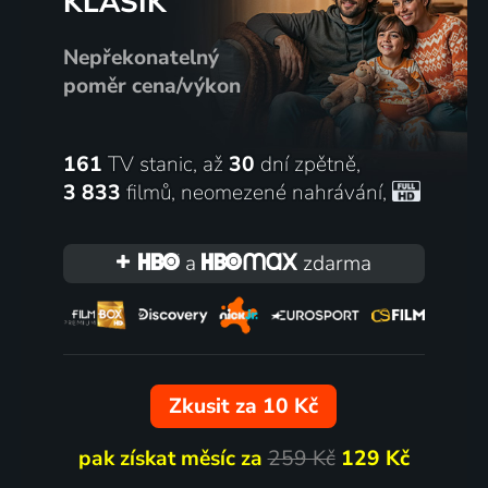
KLASIK
Nepřekonatelný
poměr cena/výkon
161
TV stanic, až
30
dní zpětně,
3 833
filmů
,
neomezené nahrávání
,
a
zdarma
Zkusit za 10 Kč
pak získat měsíc za
259 Kč
129 Kč