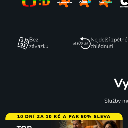
Bez
Nejdelší zpětné
závazku
zhlédnutí
Vy
Služby mů
10 DNÍ ZA 10 KČ A PAK 50% SLEVA