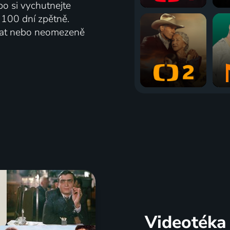
bo si vychutnejte
ž 100 dní zpětně.
vat nebo neomezeně
Videotéka