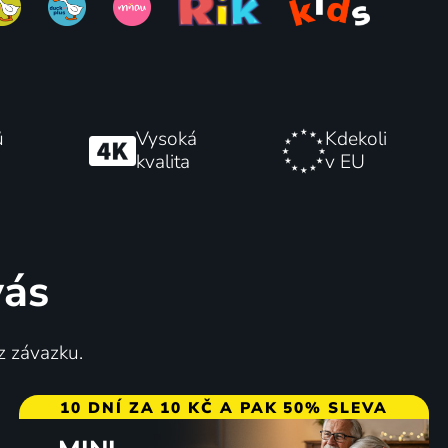
ů
Vysoká
Kdekoli
kvalita
v EU
vás
z závazku.
10 DNÍ ZA 10 KČ A PAK 50% SLEVA