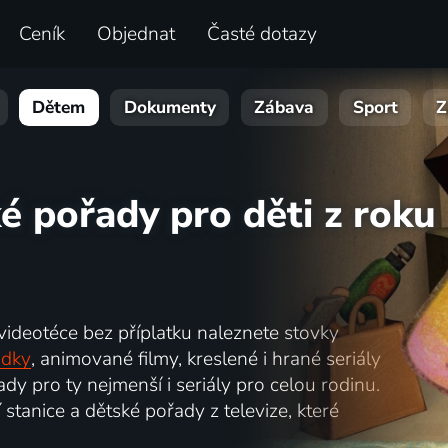
Ceník
Objednat
Časté dotazy
Dětem
Dokumenty
Zábava
Sport
Z
é pořady pro děti z roku
 videotéce bez příplatku naleznete stovky
ádky
, animované filmy, kreslené i hrané seriály
dy pro ty nejmenší i seriály pro celou rodinu.
 stanice a dětské pořady z televize, které