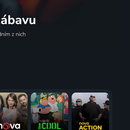
 zábavu
dním z nich