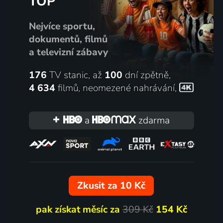
TOP
Nejvíce sportu,
dokumentů, filmů
a televizní zábavy
176
TV stanic, až
100
dní zpětně,
4 634
filmů
,
neomezené nahrávání
,
a
zdarma
Zkusit za 10 Kč
pak získat měsíc za
309 Kč
154 Kč