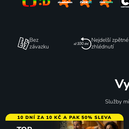
Bez
Nejdelší zpětné
závazku
zhlédnutí
Vy
Služby mů
10 DNÍ ZA 10 KČ A PAK 50% SLEVA