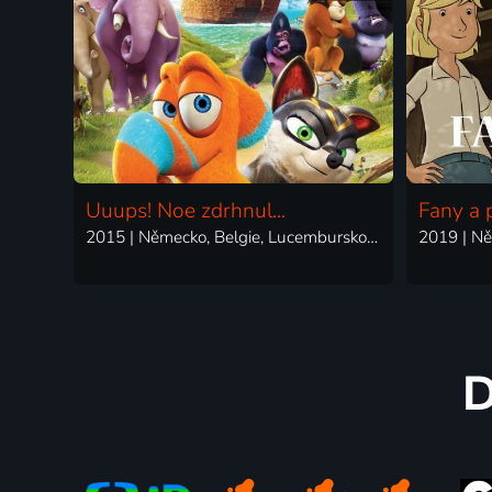
Uuups! Noe zdrhnul...
Fany a 
2015 | Německo, Belgie, Lucembursko, Irsko | Animovaný, Dobrodružný, Komedie
D