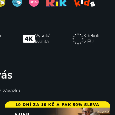
ů
Vysoká
Kdekoli
kvalita
v EU
vás
z závazku.
10 DNÍ ZA 10 KČ A PAK 50% SLEVA