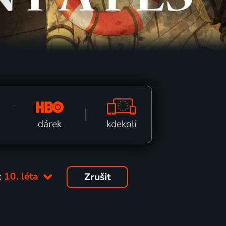
kdekoli
dárek
:
10. léta
Zrušit