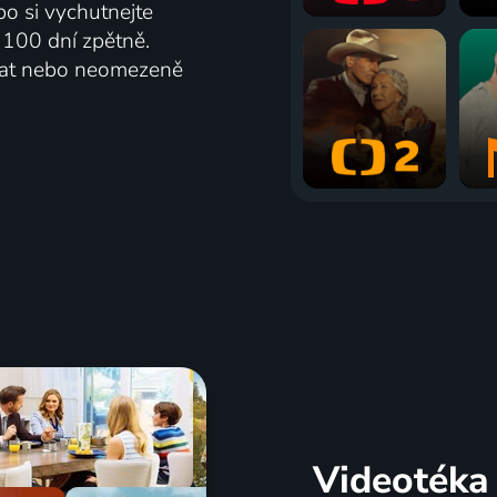
bo si vychutnejte
ž 100 dní zpětně.
vat nebo neomezeně
Videotéka