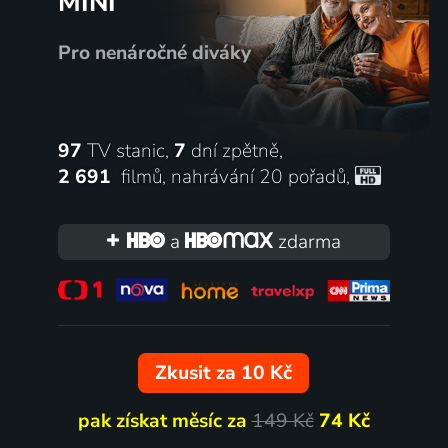
MINI
Pro nenáročné diváky
97
TV stanic,
7
dní zpětně,
2 691
filmů
,
nahrávání 20 pořadů
,
a
zdarma
Zkusit za 10 Kč
pak získat měsíc za
149 Kč
74 Kč