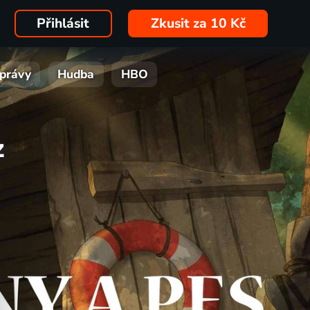
Přihlásit
Zkusit za 10 Kč
právy
Hudba
HBO
z