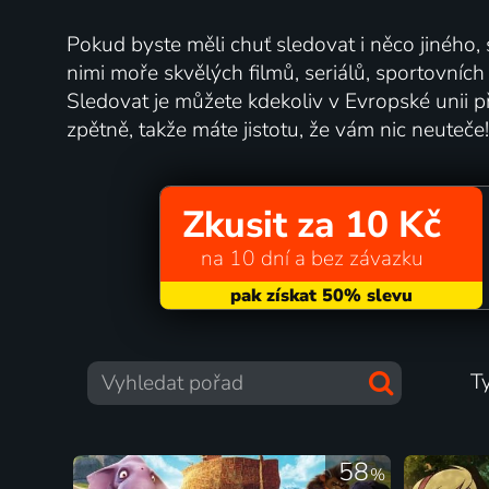
Pokud byste měli chuť sledovat i něco jiného,
nimi moře skvělých filmů, seriálů, sportovníc
Sledovat je můžete kdekoliv v Evropské unii př
zpětně, takže máte jistotu, že vám nic neuteče!
Zkusit za 10 Kč
na 10 dní a bez závazku
T
58
%