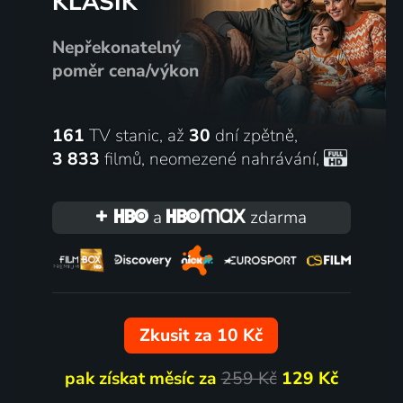
KLASIK
Nepřekonatelný
poměr cena/výkon
161
TV stanic, až
30
dní zpětně,
3 833
filmů
,
neomezené nahrávání
,
a
zdarma
Zkusit za 10 Kč
pak získat měsíc za
259 Kč
129 Kč