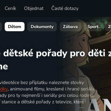
Ceník
Objednat
Časté dotazy
Dětem
Dokumenty
Zábava
Sport
Z
 dětské pořady pro děti 
ne
 videotéce bez příplatku naleznete stovky
ádky
, animované filmy, kreslené i hrané seriály
dy pro ty nejmenší i seriály pro celou rodinu.
 stanice a dětské pořady z televize, které