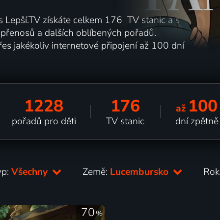
 s Lepší.TV získáte celkem 176 TV stanic a s
h přenosů a dalších oblíbených pořadů.
es jakékoliv internetové připojení až 100 dní
1228
176
100
až
pořadů pro děti
TV stanic
dní zpětně
yp:
Všechny
Země:
Lucembursko
Rok
70
%