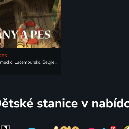
pes
2019 | Německo, Lucembursko, Belgie, Česká republika | Animovaný
ětské stanice v nabíd