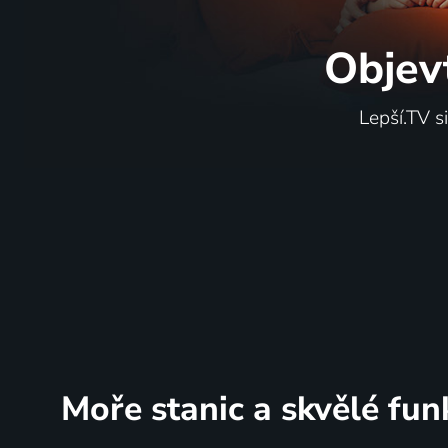
Objev
Lepší.TV s
Moře stanic
a skvělé fun