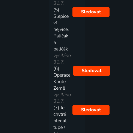
31.7.
(5)
Sledovat
Slepice
ví
nejvíce,
Paličák
a
paličák
vysíláno
31.7.
(6)
Sledovat
Operace:
Koule
Země
vysíláno
31.7.
(7) Je
Sledovat
chytré
hledat
tupé /