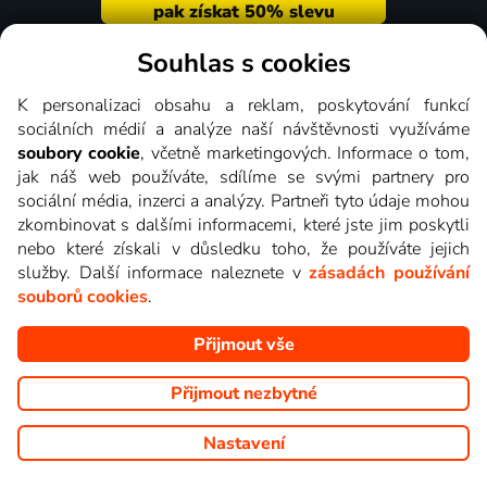
Souhlas s cookies
K personalizaci obsahu a reklam, poskytování funkcí
Přes 140 000 spokojených
sociálních médií a analýze naší návštěvnosti využíváme
soubory cookie
, včetně marketingových. Informace o tom,
diváků
jak náš web používáte, sdílíme se svými partnery pro
sociální média, inzerci a analýzy. Partneři tyto údaje mohou
Můžeme o Lepší.TV říkat cokoliv chceme, ale tisíce
zkombinovat s dalšími informacemi, které jste jim poskytli
nadšených uživatelů ví stejně nejlépe, proč je pro ně tou
nebo které získali v důsledku toho, že používáte jejich
správnou volbou.
služby. Další informace naleznete v
zásadách používání
souborů cookies
.
Přijmout vše
Lepší.TV sleduji už několik let s
maximální spokojeností. Velký výběr
Přijmout nezbytné
programů a nemuset běžet k TV na
začátek programu, to je přesně to, co
Nastavení
mi vyhovuje.