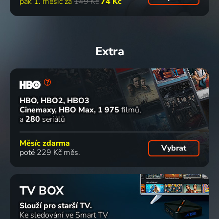
pak 1. měsíc za
149 Kč
74 Kč
Extra
HBO, HBO2, HBO3
Cinemaxy, HBO Max
1 975
filmů
a
280
seriálů
Měsíc zdarma
Vybrat
poté 229 Kč měs.
TV BOX
Slouží pro starší TV.
Ke sledování ve Smart TV