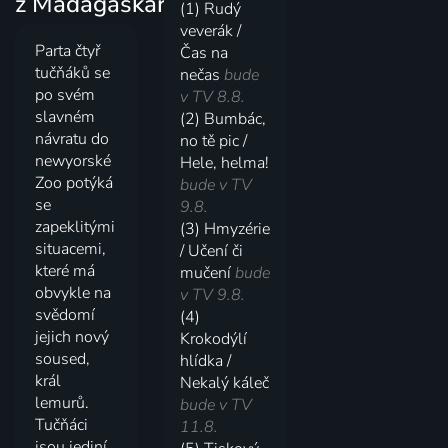
z Madagaskaru
(1) Rudý
veverák /
Parta čtyř
Čas na
tučňáků se
nečas
bude
po svém
v TV 8.8.
slavném
(2) Bumbác,
návratu do
no tě pic /
newyorské
Hele, helma!
Zoo potýká
bude v TV
se
9.8.
zapeklitými
(3) Hmyzérie
situacemi,
/ Učení či
které má
mučení
bude
obvykle na
v TV 9.8.
svědomí
(4)
jejich nový
Krokodýlí
soused,
hlídka /
král
Nekalý káleč
lemurů.
bude v TV
Tučňáci
11.8.
jsou jediní,