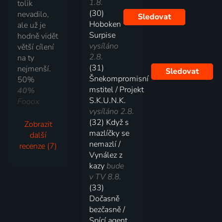
1.8.
tolik
(30)
nevadilo,
Sledovat
Hoboken
ale už je
Surpise
hodně vidět
vysíláno
větší cílení
2.8.
na ty
(31)
nejmenší.
Sledovat
Šnekompromisní
50%
mstitel / Projekt
40%
S.K.U.N.K.
Fooox
vysíláno 2.8.
(32) Když s
Zobrazit
mazlíčky se
další
nemazlí /
recenze (7)
Vynález z
kazy
bude
v TV 8.8.
(33)
Dočasně
bezčasně /
Spící agent