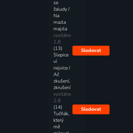
se
žaludy /
Na
mazla
majzla
vysíláno
1.8.
(13)
Sledovat
Slepice
ví
nejvíce /
Ač
zkušení,
zkrušení
vysíláno
2.8.
(14)
Sledovat
Tučňák,
který
mě