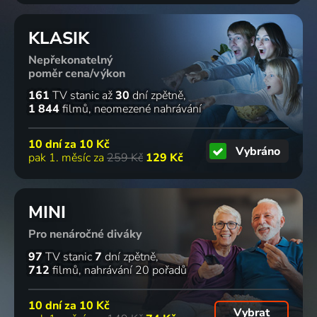
KLASIK
Nepřekonatelný
poměr cena/výkon
161
TV stanic
až
30
dní zpětně
1 844
filmů
neomezené nahrávání
10 dní za
10 Kč
Vybráno
pak 1. měsíc za
259 Kč
129 Kč
MINI
Pro nenáročné diváky
97
TV stanic
7
dní zpětně
712
filmů
nahrávání 20 pořadů
10 dní za
10 Kč
Vybrat