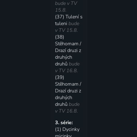
bude v TV
15.8.
(37) Tulení s
tuleni
bude
v TV 15.8.
(38)
Stěhomam /
Drazí druzi z
druhých
druhů
bude
v TV 16.8.
(39)
Stěhomam /
Drazí druzi z
druhých
druhů
bude
v TV 16.8.
3. série:
(1) Dycinky
micinky