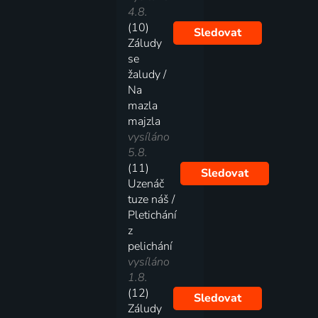
4.8.
(10)
Sledovat
Záludy
se
žaludy /
Na
mazla
majzla
vysíláno
5.8.
(11)
Sledovat
Uzenáč
tuze náš /
Pletichání
z
pelichání
vysíláno
1.8.
(12)
Sledovat
Záludy