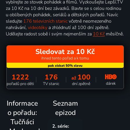
vybírejte ze stovek pohádek a filmů. Vyzkoušejte Lepší.TV
za 10 Kč na 10 dní bez závazků. Bavte se s celou rodinou
u oblíbených pohádek, seriálů a dětských pořadů. Navíc
sledujte
176 televizních stanic
včetně neomezeného
nahrávání,
videotéky
a zhlédnutí až 100 dní zpětně.
Udělejte radost sobě i svým nejmenším za
10 Kč
měsíčně.
Sledovat za 10 Kč
ihned tento pořad a k tomu
1222
176
100
až
dárek
pořadů pro děti
TV stanic
dní zpětně
Informace
Seznam
o pořadu:
epizod
Tučňáci
2. série: