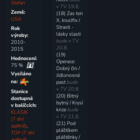
Stefan
v TV 19.8.
Země:
(18) Zas ten
USA
X, krucifix /
Strasti -
Rok
lásky slasti
výroby:
bude v TV
2010-
20.8.
2015
(19)
Hodnocení:
Operace:
75 %
Dobrý čin /
Vysíláno
Jídlonosná
na:
past
bude
v TV 20.8.
Stanice
(20) Bitný
dostupná
bytný / Krysí
v balíčcích:
krize
bude
KLASIK
v TV 21.8.
(7 dní
(21) Pod
zpětně)
,
pláštíkem
TOP (7 dní
pláštěnky /
zpětně)