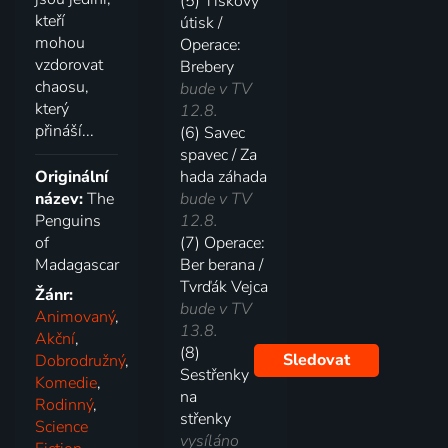
(5) Tiskový
kteří
útisk /
mohou
Operace:
vzdorovat
Brebery
chaosu,
bude v TV
který
12.8.
přináší...
(6) Savec
spavec / Za
Originální
hada záhada
název:
The
bude v TV
Penguins
12.8.
of
(7) Operace:
Madagascar
Ber berana /
Tvrďák Vejca
Žánr:
bude v TV
Animovaný
,
13.8.
Akční
,
(8)
Sledovat
Dobrodružný
,
Sestřenky
Komedie
,
na
Rodinný
,
střenky
Science
vysíláno