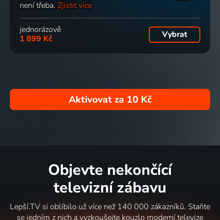
není třeba.
Zjistit více
jednorázově
Vybrat
1 899 Kč
Aktivovat za
10 Kč
Objevte nekončící
televizní zábavu
Lepší.TV si oblíbilo už více než 140 000 zákazníků. Staňte
se jedním z nich a vyzkoušejte kouzlo moderní televize