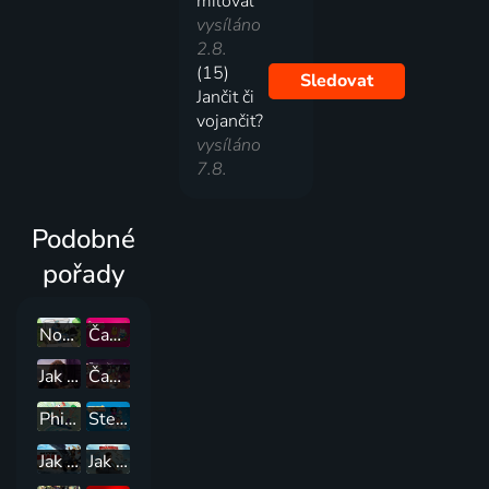
miloval
vysíláno
2.8.
(15)
Sledovat
Jančit či
vojančit?
vysíláno
7.8.
Podobné
pořady
Normálka: Ztracené nahrávky
Čas na dobrodružství
Jak vycvičit draky: Závod na hřeben
Čas na dobrodružství: Daleké kraje
Phineas a Ferb
Steven Universe
Jak vycvičit draka
Jak vycvičit draky