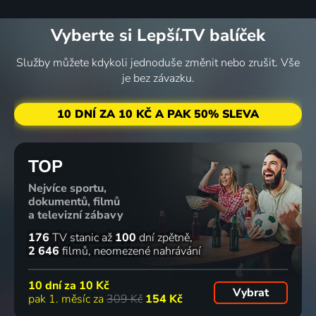
Vyberte si Lepší.TV balíček
Služby můžete kdykoli jednoduše změnit nebo zrušit. Vše
je bez závazku.
10 DNÍ ZA 10 KČ A PAK 50% SLEVA
TOP
Nejvíce sportu,
dokumentů, filmů
a televizní zábavy
176
TV stanic
až
100
dní zpětně
2 646
filmů
neomezené nahrávání
10 dní za
10 Kč
Vybrat
pak 1. měsíc za
309 Kč
154 Kč