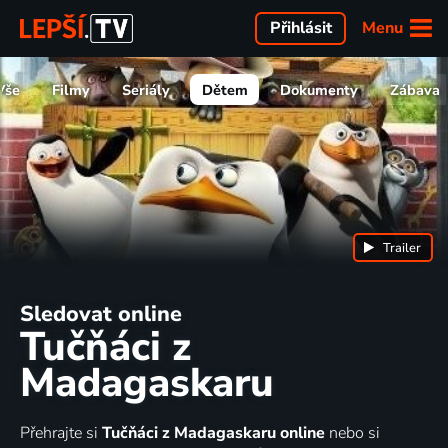
Menu
Přihlásit
Vše
Filmy
Seriály
Dětem
Dokumenty
Zábava
Trailer
Sledovat online
Tučňáci z
Madagaskaru
Přehrajte si
Tučňáci z Madagaskaru online
nebo si