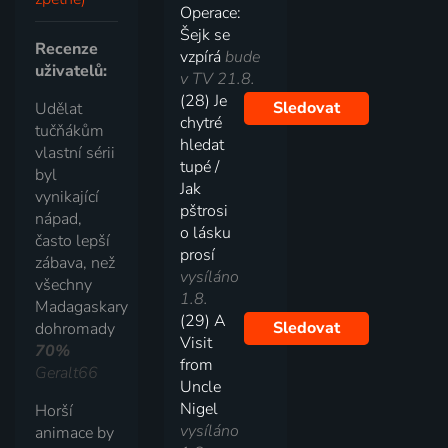
Operace:
Šejk se
Recenze
vzpírá
bude
uživatelů:
v TV 21.8.
(28) Je
Sledovat
Udělat
chytré
tučňákům
hledat
vlastní sérii
tupé /
byl
Jak
vynikající
pštrosi
nápad,
o lásku
často lepší
prosí
zábava, než
vysíláno
všechny
1.8.
Madagaskary
(29) A
Sledovat
dohromady
Visit
70%
from
Geralt66
Uncle
Nigel
Horší
vysíláno
animace by