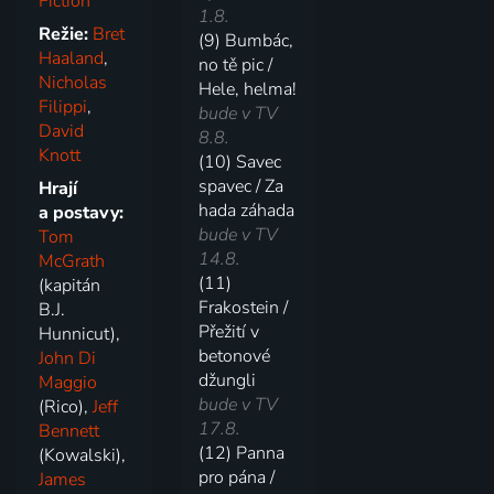
Fiction
1.8.
Režie:
Bret
(9) Bumbác,
Haaland
,
no tě pic /
Nicholas
Hele, helma!
Filippi
,
bude v TV
David
8.8.
Knott
(10) Savec
spavec / Za
Hrají
hada záhada
a postavy:
bude v TV
Tom
14.8.
McGrath
(11)
(kapitán
Frakostein /
B.J.
Přežití v
Hunnicut),
betonové
John Di
džungli
Maggio
bude v TV
(Rico),
Jeff
17.8.
Bennett
(12) Panna
(Kowalski),
pro pána /
James