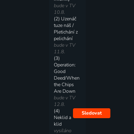
bude v TV
10.8.
(2) Uzenáč
tuze náš /
Pletichání z
pelichání
bude v TV
11.8.
(3)
Operation:
Good
Deed/When
the Chips
Are Down
bude v TV
12.8.
(4)
Sledovat
Neklid a
klid
vysíláno