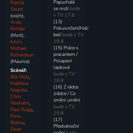
Papuchalk
Patrick
se mstí
bude
Stuart
v TV 17.8.
(vojín),
(13)
Andy
Pokusničení/Halí
Richter
belí
bude v TV
(Mort),
18.8.
Kevin
(15) Práce s
Michael
pracantem /
Richardson
Polapení
(Maurice)
lapkové
Scénář:
bude v TV
Bill Motz
,
18.8.
Matthew
(16) Z rádce
Negrete
,
zrádce / Co
Chris
změní umění
Neuhahn
,
bude v TV
Paul Rugg
,
19.8.
Ross
(17)
Beeley
,
Předvánoční
Dean
noční
bude