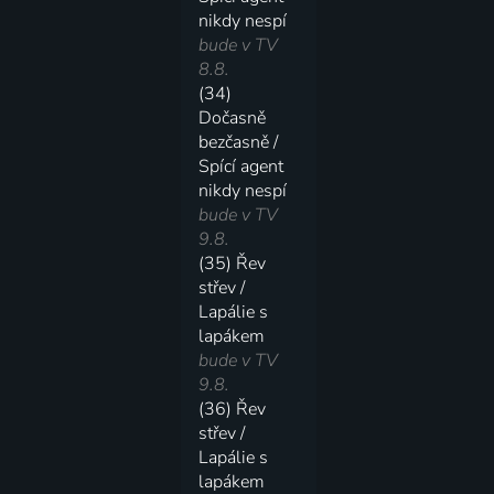
nikdy nespí
bude v TV
8.8.
(34)
Dočasně
bezčasně /
Spící agent
nikdy nespí
bude v TV
9.8.
(35) Řev
střev /
Lapálie s
lapákem
bude v TV
9.8.
(36) Řev
střev /
Lapálie s
lapákem