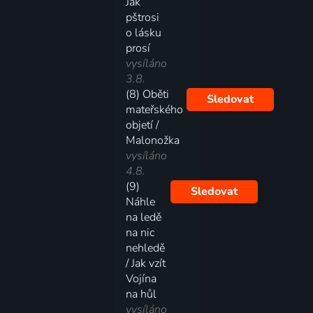
Jak
pštrosi
o lásku
prosí
vysíláno
3.8.
(8) Oběti
Sledovat
mateřského
objetí /
Malonožka
vysíláno
4.8.
(9)
Sledovat
Náhle
na ledě
na nic
nehledě
/ Jak vzít
Vojína
na hůl
vysíláno