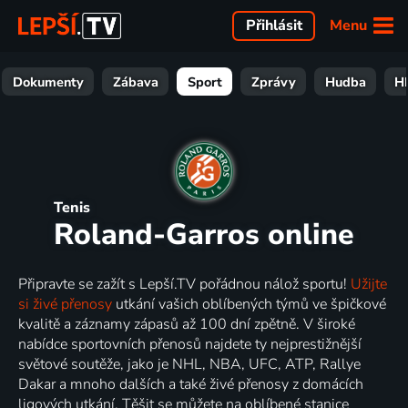
Menu
Přihlásit
Dokumenty
Zábava
Sport
Zprávy
Hudba
H
Tenis
Roland-Garros online
Připravte se zažít s Lepší.TV pořádnou nálož sportu!
Užijte
si živé přenosy
utkání vašich oblíbených týmů ve špičkové
kvalitě a záznamy zápasů až 100 dní zpětně. V široké
nabídce sportovních přenosů najdete ty nejprestižnější
světové soutěže, jako je NHL, NBA, UFC, ATP, Rallye
Dakar a mnoho dalších a také živé přenosy z domácích
ligových utkání. Těšit se můžete na oblíbené stanice