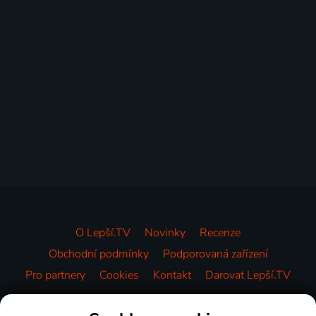
O Lepší.TV
Novinky
Recenze
Obchodní podmínky
Podporovaná zařízení
Pro partnery
Cookies
Kontakt
Darovat Lepší.TV
Videotéka