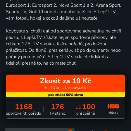
Eurosport 1, Eurosport 2, Nova Sport 1 a 2, Arena Sport,
Sporty TV, Golf Channel a mnoho dalších. S Lepší.TV
vám fotbal, hokej a cokoli dalšího už neuteče!
Kdybyste si chtěli dát od sportovního adrenalinu na chvíli
pauzu, s Lepší.TV získáte nejen sportovní přenosy, ale
celkem 176 TV stanic a tisíce pořadů, pro každou
příležitost. Od filmů, přes seriály, až po dokumenty nebo
pořady pro dospělé. S Lepší.TV sledujete kdykoli a
kdekoli přesně to, na co máte chuť.
Zkusit za 10 Kč
na 10 dní a bez závazku
1168
176
100
až
dárek
sportovních pořadů
TV stanic
dní zpětně