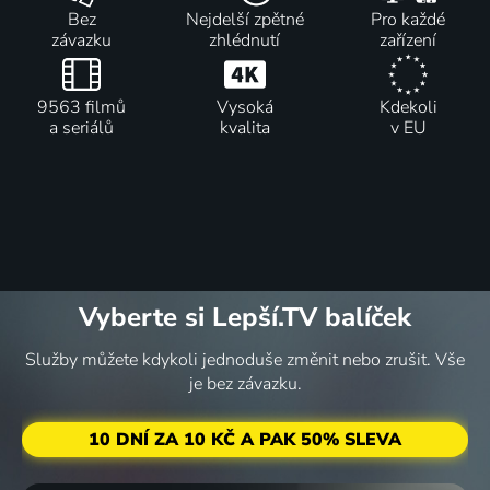
Bez
Nejdelší zpětné
Pro každé
závazku
zhlédnutí
zařízení
9563 filmů
Vysoká
Kdekoli
a seriálů
kvalita
v EU
Vyberte si Lepší.TV balíček
Služby můžete kdykoli jednoduše změnit nebo zrušit. Vše
je bez závazku.
10 DNÍ ZA 10 KČ A PAK 50% SLEVA