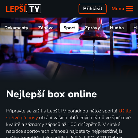
Menu
Přihlásit
Dokumenty
Zábava
Sport
Zprávy
Hudba
H
Nejlepší box online
Připravte se zažít s Lepší.TV pořádnou nálož sportu!
Užijte
si živé přenosy
utkání vašich oblíbených týmů ve špičkové
kvalitě a záznamy zápasů až 100 dní zpětně. V široké
nabídce sportovních přenosů najdete ty nejprestižnější
světové soutěže, jako je NHL, NBA, UFC, ATP, Rallye