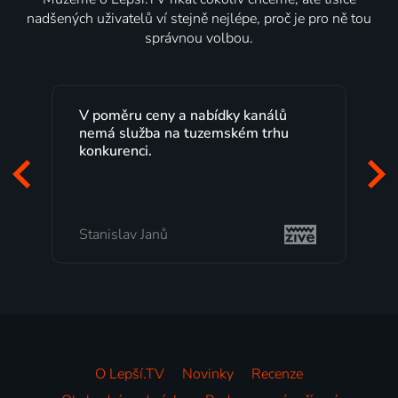
nadšených uživatelů ví stejně nejlépe, proč je pro ně tou
správnou volbou.
V poměru ceny a nabídky kanálů
L
nemá služba na tuzemském trhu
m
konkurenci.
p
z
m
Stanislav Janů
M
O Lepší.TV
Novinky
Recenze