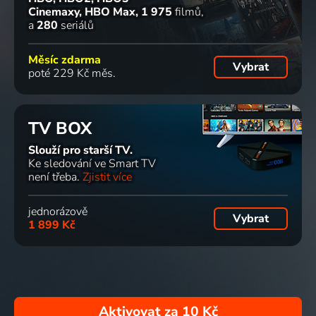
Cinemaxy, HBO Max
1 975
filmů
a
280
seriálů
Měsíc zdarma
Vybrat
poté 229 Kč měs.
TV BOX
Slouží pro starší TV.
Ke sledování ve Smart TV
není třeba.
Zjistit více
jednorázově
Vybrat
1 899 Kč
Aktivovat za
10 Kč