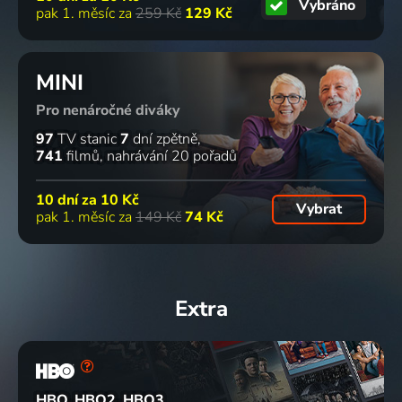
Vybráno
pak 1. měsíc za
259 Kč
129 Kč
MINI
Pro nenáročné diváky
97
TV stanic
7
dní zpětně
741
filmů
nahrávání 20 pořadů
10 dní za
10 Kč
Vybrat
pak 1. měsíc za
149 Kč
74 Kč
Extra
HBO, HBO2, HBO3