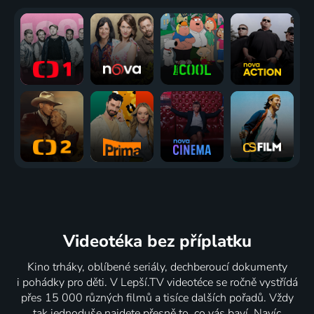
Videotéka
bez příplatku
Kino trháky, oblíbené seriály, dechberoucí dokumenty
i pohádky pro děti. V Lepší.TV videotéce se ročně vystřídá
přes 15 000 různých filmů a tisíce dalších pořadů. Vždy
tak jednoduše najdete přesně to, co vás baví. Navíc