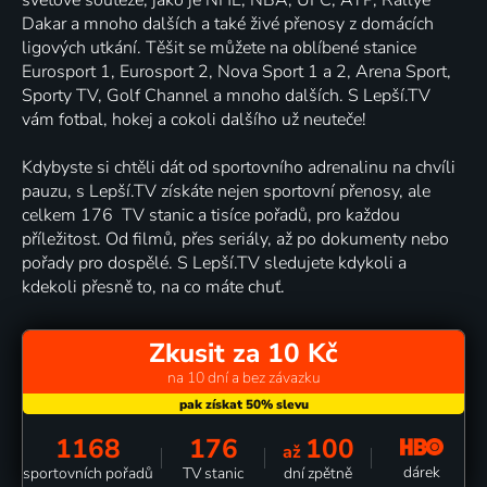
Dakar a mnoho dalších a také živé přenosy z domácích
ligových utkání. Těšit se můžete na oblíbené stanice
Eurosport 1, Eurosport 2, Nova Sport 1 a 2, Arena Sport,
Sporty TV, Golf Channel a mnoho dalších. S Lepší.TV
vám fotbal, hokej a cokoli dalšího už neuteče!
Kdybyste si chtěli dát od sportovního adrenalinu na chvíli
pauzu, s Lepší.TV získáte nejen sportovní přenosy, ale
celkem 176 TV stanic a tisíce pořadů, pro každou
příležitost. Od filmů, přes seriály, až po dokumenty nebo
pořady pro dospělé. S Lepší.TV sledujete kdykoli a
kdekoli přesně to, na co máte chuť.
Zkusit za 10 Kč
na 10 dní a bez závazku
1168
176
100
až
dárek
sportovních pořadů
TV stanic
dní zpětně