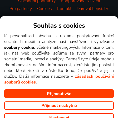
Obchodní podmínky
Podporovaná zařízení
Pro partnery
Cookies
Kontakt
Darovat Lepší.TV
Videotéka
Souhlas s cookies
K personalizaci obsahu a reklam, poskytování funkcí
sociálních médií a analýze naší návštěvnosti využíváme
soubory cookie
, včetně marketingových. Informace o tom,
jak náš web používáte, sdílíme se svými partnery pro
sociální média, inzerci a analýzy. Partneři tyto údaje mohou
zkombinovat s dalšími informacemi, které jste jim poskytli
nebo které získali v důsledku toho, že používáte jejich
služby. Další informace naleznete v
zásadách používání
souborů cookies
.
Přijmout vše
Copyright © goNET s.r.o. Na tomto webu jsou zobrazovány
obrázky z pořadů TV stanic, které můžete sledovat v Lepší.TV.
Přijmout nezbytné
Nastavení