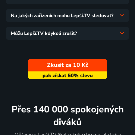
Na jakých zařízeních mohu Lepší.TV sledovat?
Můžu Lepší.TV kdykoli zrušit?
Zkusit za 10 Kč
Přes 140 000 spokojených
diváků
Můžeme o Lepší.TV říkat cokoliv chceme, ale tisíce