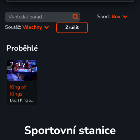
Sport:
Box
Soutěž:
Všechny
Zrušit
Proběhlé
2 díly
King of
Kings
Box | King of Kings
Sportovní stanice