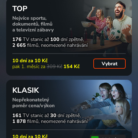
TOP
Nejvíce sportu,
dokumentů, filmů
a televizní zábavy
176
TV stanic
až
100
dní zpětně
2 665
filmů
neomezené nahrávání
10 dní za
10 Kč
Vybrat
pak 1. měsíc za
309 Kč
154 Kč
KLASIK
Nepřekonatelný
poměr cena/výkon
161
TV stanic
až
30
dní zpětně
1 878
filmů
neomezené nahrávání
10 dní za
10 Kč