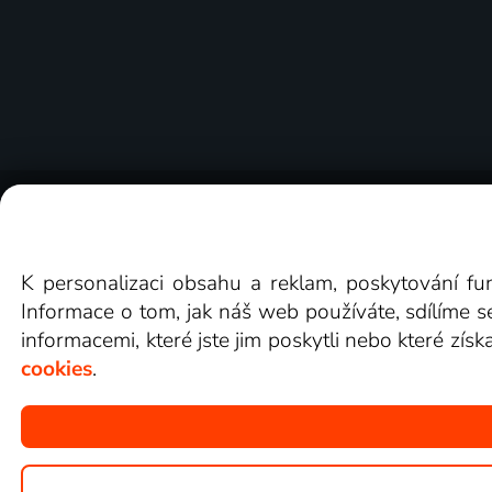
O Lepší.TV
Novinky
Recenze
Obcho
K personalizaci obsahu a reklam, poskytování fu
Informace o tom, jak náš web používáte, sdílíme s
informacemi, které jste jim poskytli nebo které získ
cookies
.