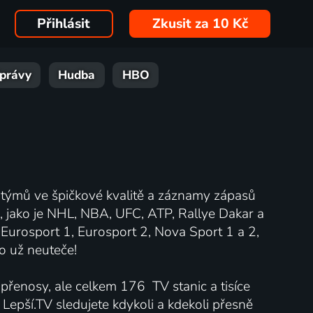
Přihlásit
Zkusit za 10 Kč
právy
Hudba
HBO
 týmů ve špičkové kvalitě a záznamy zápasů
e, jako je NHL, NBA, UFC, ATP, Rallye Dakar a
 Eurosport 1, Eurosport 2, Nova Sport 1 a 2,
o už neuteče!
 přenosy, ale celkem 176 TV stanic a tisíce
Lepší.TV sledujete kdykoli a kdekoli přesně