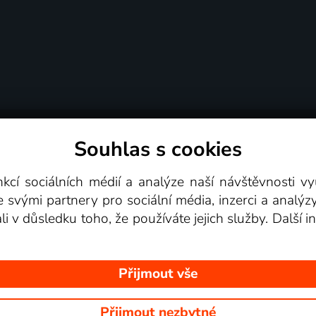
Souhlas s cookies
dní podmínky
Podporovaná zařízení
Pro partne
nkcí sociálních médií a analýze naší návštěvnosti 
e svými partnery pro sociální média, inzerci a analýz
Videotéka
ali v důsledku toho, že používáte jejich služby. Další
Přijmout vše
Přijmout nezbytné