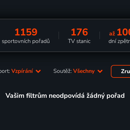
1159
176
10
až
sportovních pořadů
TV stanic
dní zpět
port:
Vzpírání
Soutěž:
Všechny
Zru
Vašim filtrům neodpovídá žádný pořad