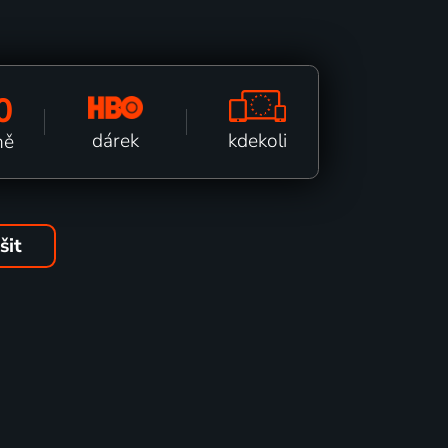
0
kdekoli
dárek
ně
šit