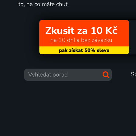
to, na co máte chuť.
Zkusit za 10 Kč
na 10 dní a bez závazku
S