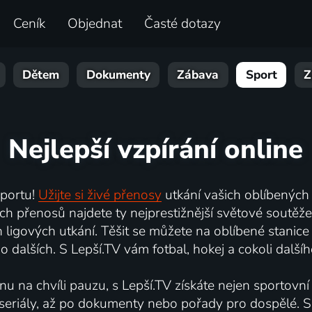
Ceník
Objednat
Časté dotazy
Dětem
Dokumenty
Zábava
Sport
Z
Nejlepší vzpírání online
sportu!
Užijte si živé přenosy
utkání vašich oblíbených
ch přenosů najdete ty nejprestižnější světové soutěž
ligových utkání. Těšit se můžete na oblíbené stanice
dalších. S Lepší.TV vám fotbal, hokej a cokoli dalšíh
nu na chvíli pauzu, s Lepší.TV získáte nejen sportovní
s seriály, až po dokumenty nebo pořady pro dospělé. S 