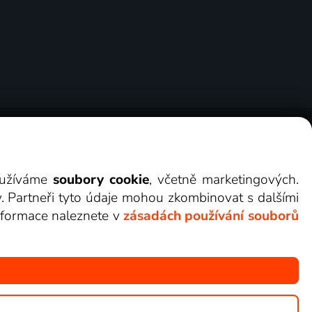
ry
Cookies
Kontakt
Darovat Lepší.TV
využíváme
soubory cookie
, včetně marketingových.
y. Partneři tyto údaje mohou zkombinovat s dalšími
 informace naleznete v
zásadách používání souborů