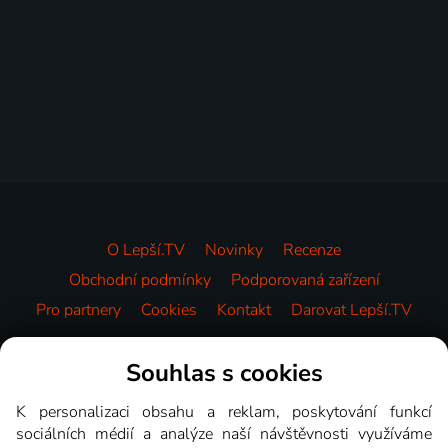
O Lepší.TV
Novinky
Recenze
Obchodní podmínky
Podporovaná zařízení
Pro partnery
Cookies
Kontakt
Darovat Lepší.TV
Videotéka
Souhlas s cookies
K personalizaci obsahu a reklam, poskytování funkcí
sociálních médií a analýze naší návštěvnosti využíváme