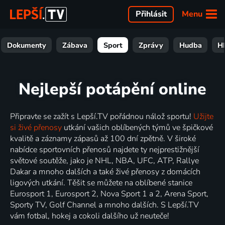
Menu
Přihlásit
Dokumenty
Zábava
Sport
Zprávy
Hudba
H
Nejlepší potápění online
Připravte se zažít s Lepší.TV pořádnou nálož sportu!
Užijte
si živé přenosy
utkání vašich oblíbených týmů ve špičkové
kvalitě a záznamy zápasů až 100 dní zpětně. V široké
nabídce sportovních přenosů najdete ty nejprestižnější
světové soutěže, jako je NHL, NBA, UFC, ATP, Rallye
Dakar a mnoho dalších a také živé přenosy z domácích
ligových utkání. Těšit se můžete na oblíbené stanice
Eurosport 1, Eurosport 2, Nova Sport 1 a 2, Arena Sport,
Sporty TV, Golf Channel a mnoho dalších. S Lepší.TV
vám fotbal, hokej a cokoli dalšího už neuteče!