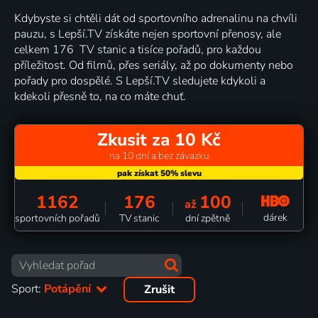
Kdybyste si chtěli dát od sportovního adrenalinu na chvíli
pauzu, s Lepší.TV získáte nejen sportovní přenosy, ale
celkem 176 TV stanic a tisíce pořadů, pro každou
příležitost. Od filmů, přes seriály, až po dokumenty nebo
pořady pro dospělé. S Lepší.TV sledujete kdykoli a
kdekoli přesně to, na co máte chuť.
Zkusit za 10 Kč
na 10 dní a bez závazku
1162
176
100
až
dárek
sportovních pořadů
TV stanic
dní zpětně
Sport:
Potápění
Zrušit