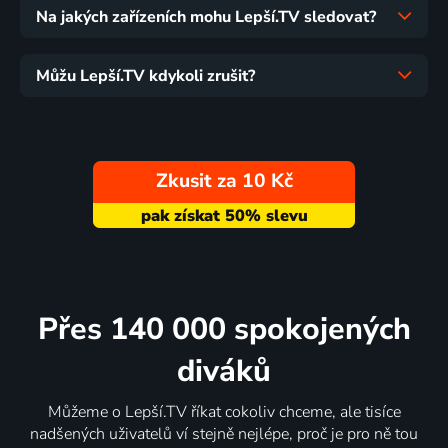
Na jakých zařízeních mohu Lepší.TV sledovat?
Můžu Lepší.TV kdykoli zrušit?
Zkusit za 10 Kč
Přes 140 000 spokojených
diváků
Můžeme o Lepší.TV říkat cokoliv chceme, ale tisíce
nadšených uživatelů ví stejně nejlépe, proč je pro ně tou