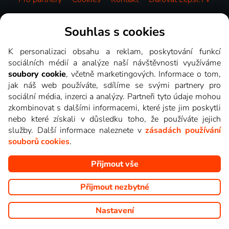
Videotéka
Souhlas s cookies
K personalizaci obsahu a reklam, poskytování funkcí
sociálních médií a analýze naší návštěvnosti využíváme
soubory cookie
, včetně marketingových. Informace o tom,
jak náš web používáte, sdílíme se svými partnery pro
sociální média, inzerci a analýzy. Partneři tyto údaje mohou
zkombinovat s dalšími informacemi, které jste jim poskytli
nebo které získali v důsledku toho, že používáte jejich
služby. Další informace naleznete v
zásadách používání
souborů cookies
.
Přijmout vše
Copyright © goNET s.r.o. Na tomto webu jsou zobrazovány
obrázky z pořadů TV stanic, které můžete sledovat v Lepší.TV.
Přijmout nezbytné
Nastavení