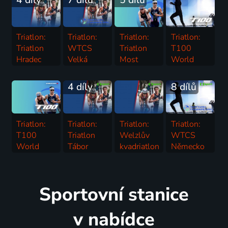
4 díly
7 dílů
5 dílů
Triatlon:
Triatlon:
Triatlon:
Triatlon:
Triatlon
WTCS
Triatlon
T100
Hradec
Velká
Most
World
Králové
Británie
24.7. | Triatlon
Tour v
30.7. | Triatlon
Triatlon | World Triathlon Championships Series
Kalifornii
4 díly
8 dílů
Triatlon | T100 World Tour
Triatlon:
Triatlon:
Triatlon:
Triatlon:
T100
Triatlon
Welzlův
WTCS
World
Tábor
kvadriatlon
Německo
Tour ve
16.7. | Triatlon
Zábřeh
Triatlon | World Triathlon Championships Series
Španělsku
16.7. | Triatlon
Triatlon | T100 World Tour
Sportovní stanice
v nabídce