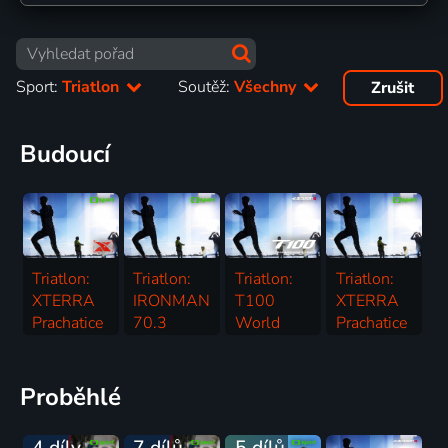
Sport:
Triatlon
Soutěž:
Všechny
Zrušit
Budoucí
Triatlon:
Triatlon:
Triatlon:
Triatlon:
XTERRA
IRONMAN
T100
XTERRA
Prachatice
70.3
World
Prachatice
Triatlon | XTERRA
Hradec
Tour ve
16.8. | Triatlon
Králové
Vancouveru
Triatlon
Triatlon | T100 World Tour
Proběhlé