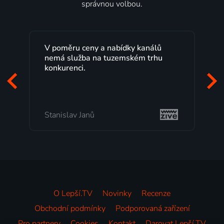
správnou volbou.
Lepší.TV sleduji už několik let s
maximální spokojeností. Velký výběr
programů a nemuset běžet k TV na
začátek programu, to je přesně to, co
mi vyhovuje.
Milada Tomešová
O Lepší.TV
Novinky
Recenze
Obchodní podmínky
Podporovaná zařízení
Pro partnery
Cookies
Kontakt
Darovat Lepší.TV