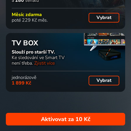
a
280
seriálů
Měsíc zdarma
Vybrat
poté 229 Kč měs.
TV BOX
Slouží pro starší TV.
Ke sledování ve Smart TV
není třeba.
Zjistit více
jednorázově
Vybrat
1 899 Kč
Aktivovat za
10 Kč