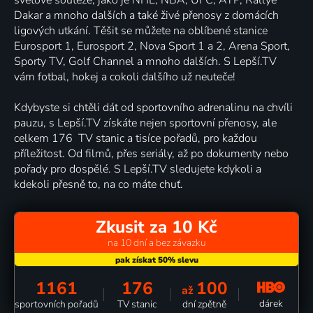
Dakar a mnoho dalších a také živé přenosy z domácích
ligových utkání. Těšit se můžete na oblíbené stanice
Eurosport 1, Eurosport 2, Nova Sport 1 a 2, Arena Sport,
Sporty TV, Golf Channel a mnoho dalších. S Lepší.TV
vám fotbal, hokej a cokoli dalšího už neuteče!
Kdybyste si chtěli dát od sportovního adrenalinu na chvíli
pauzu, s Lepší.TV získáte nejen sportovní přenosy, ale
celkem 176 TV stanic a tisíce pořadů, pro každou
příležitost. Od filmů, přes seriály, až po dokumenty nebo
pořady pro dospělé. S Lepší.TV sledujete kdykoli a
kdekoli přesně to, na co máte chuť.
Zkusit za 10 Kč
na 10 dní a bez závazku
1161
176
100
až
dárek
sportovních pořadů
TV stanic
dní zpětně