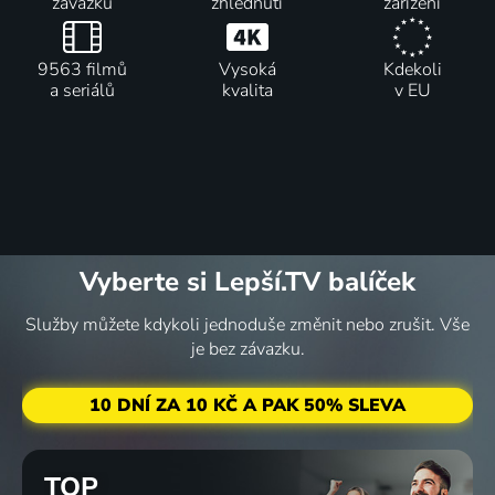
závazku
zhlédnutí
zařízení
9563 filmů
Vysoká
Kdekoli
a seriálů
kvalita
v EU
Vyberte si Lepší.TV balíček
Služby můžete kdykoli jednoduše změnit nebo zrušit. Vše
je bez závazku.
10 DNÍ ZA 10 KČ A PAK 50% SLEVA
TOP