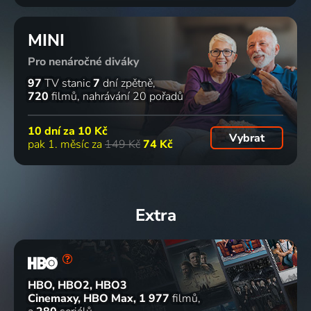
MINI
Pro nenáročné diváky
97
TV stanic
7
dní zpětně
720
filmů
nahrávání 20 pořadů
10 dní za
10 Kč
Vybrat
pak 1. měsíc za
149 Kč
74 Kč
Extra
HBO, HBO2, HBO3
Cinemaxy, HBO Max
1 977
filmů