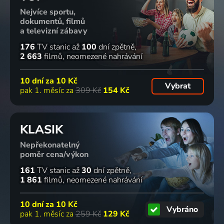
Nejvíce sportu,
dokumentů, filmů
a televizní zábavy
176
TV stanic
až
100
dní zpětně
2 663
filmů
neomezené nahrávání
10 dní za
10 Kč
Vybrat
pak 1. měsíc za
309 Kč
154 Kč
KLASIK
Nepřekonatelný
poměr cena/výkon
161
TV stanic
až
30
dní zpětně
1 861
filmů
neomezené nahrávání
10 dní za
10 Kč
Vybráno
pak 1. měsíc za
259 Kč
129 Kč