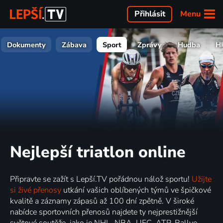
Menu
Přihlásit
Dokumenty
Zábava
Sport
Zprávy
Hudba
H
Nejlepší triatlon online
Připravte se zažít s Lepší.TV pořádnou nálož sportu!
Užijte
si živé přenosy
utkání vašich oblíbených týmů ve špičkové
kvalitě a záznamy zápasů až 100 dní zpětně. V široké
nabídce sportovních přenosů najdete ty nejprestižnější
světové soutěže, jako je NHL, NBA, UFC, ATP, Rallye