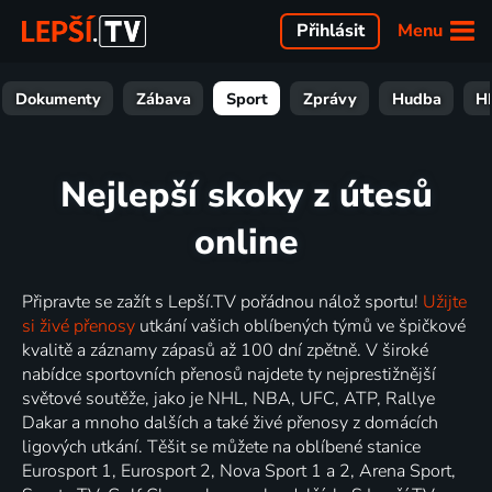
Menu
Přihlásit
Dokumenty
Zábava
Sport
Zprávy
Hudba
H
Nejlepší skoky z útesů
online
Připravte se zažít s Lepší.TV pořádnou nálož sportu!
Užijte
si živé přenosy
utkání vašich oblíbených týmů ve špičkové
kvalitě a záznamy zápasů až 100 dní zpětně. V široké
nabídce sportovních přenosů najdete ty nejprestižnější
světové soutěže, jako je NHL, NBA, UFC, ATP, Rallye
Dakar a mnoho dalších a také živé přenosy z domácích
ligových utkání. Těšit se můžete na oblíbené stanice
Eurosport 1, Eurosport 2, Nova Sport 1 a 2, Arena Sport,