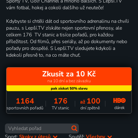
Sporty TV, Golf Channel a mnoho dalších. S Lepší.TV
vám fotbal, hokej a cokoli dalšího už neuteče!
Kdybyste si chtěli dát od sportovního adrenalinu na chvíli
pauzu, s Lepší.TV získáte nejen sportovní přenosy, ale
celkem 176 TV stanic a tisíce pořadů, pro každou
příležitost. Od filmů, přes seriály, až po dokumenty nebo
pořady pro dospělé. S Lepší.TV sledujete kdykoli a
kdekoli přesně to, na co máte chuť.
Zkusit za 10 Kč
na 10 dní a bez závazku
1164
176
100
až
dárek
sportovních pořadů
TV stanic
dní zpětně
Sport:
Skoky z útesů
Soutěž:
Všechny