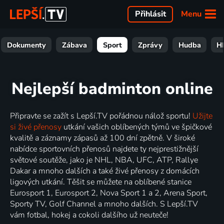
Menu
Přihlásit
Dokumenty
Zábava
Sport
Zprávy
Hudba
H
Nejlepší badminton online
Připravte se zažít s Lepší.TV pořádnou nálož sportu!
Užijte
si živé přenosy
utkání vašich oblíbených týmů ve špičkové
kvalitě a záznamy zápasů až 100 dní zpětně. V široké
nabídce sportovních přenosů najdete ty nejprestižnější
světové soutěže, jako je NHL, NBA, UFC, ATP, Rallye
Dakar a mnoho dalších a také živé přenosy z domácích
ligových utkání. Těšit se můžete na oblíbené stanice
Eurosport 1, Eurosport 2, Nova Sport 1 a 2, Arena Sport,
Sporty TV, Golf Channel a mnoho dalších. S Lepší.TV
vám fotbal, hokej a cokoli dalšího už neuteče!