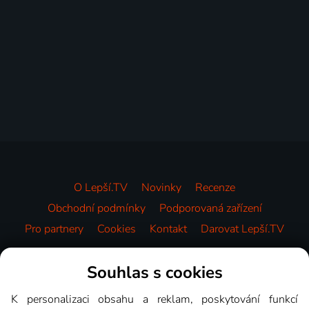
O Lepší.TV
Novinky
Recenze
Obchodní podmínky
Podporovaná zařízení
Pro partnery
Cookies
Kontakt
Darovat Lepší.TV
Videotéka
Souhlas s cookies
K personalizaci obsahu a reklam, poskytování funkcí