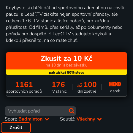
Kdybyste si chtěli dát od sportovního adrenalinu na chvíli
pauzu, s Lepší.TV získáte nejen sportovní přenosy, ale
celkem 176 TV stanic a tisíce pořadů, pro každou
příležitost. Od filmů, přes seriály, až po dokumenty nebo
pořady pro dospělé. S Lepší.TV sledujete kdykoli a
kdekoli přesně to, na co máte chuť.
Zkusit za 10 Kč
na 10 dní a bez závazku
1161
176
100
až
dárek
sportovních pořadů
TV stanic
dní zpětně
Sport:
Badminton
Soutěž:
Všechny
Zrušit