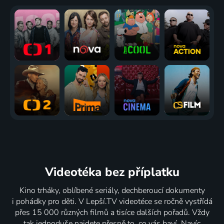
Videotéka
bez příplatku
Kino trháky, oblíbené seriály, dechberoucí dokumenty
i pohádky pro děti. V Lepší.TV videotéce se ročně vystřídá
přes 15 000 různých filmů a tisíce dalších pořadů. Vždy
tak jednoduše najdete přesně to, co vás baví. Navíc