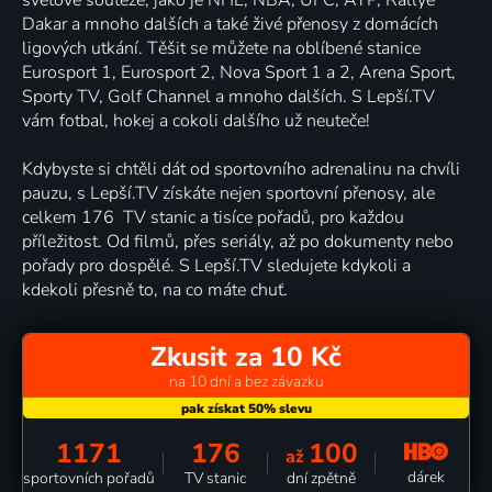
Dakar a mnoho dalších a také živé přenosy z domácích
ligových utkání. Těšit se můžete na oblíbené stanice
Eurosport 1, Eurosport 2, Nova Sport 1 a 2, Arena Sport,
Sporty TV, Golf Channel a mnoho dalších. S Lepší.TV
vám fotbal, hokej a cokoli dalšího už neuteče!
Kdybyste si chtěli dát od sportovního adrenalinu na chvíli
pauzu, s Lepší.TV získáte nejen sportovní přenosy, ale
celkem 176 TV stanic a tisíce pořadů, pro každou
příležitost. Od filmů, přes seriály, až po dokumenty nebo
pořady pro dospělé. S Lepší.TV sledujete kdykoli a
kdekoli přesně to, na co máte chuť.
Zkusit za 10 Kč
na 10 dní a bez závazku
1171
176
100
až
dárek
sportovních pořadů
TV stanic
dní zpětně