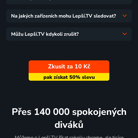
Na jakých zařízeních mohu Lepší.TV sledovat?
Můžu Lepší.TV kdykoli zrušit?
Zkusit za 10 Kč
Přes 140 000 spokojených
diváků
Můžeme o Lepší.TV říkat cokoliv chceme, ale tisíce