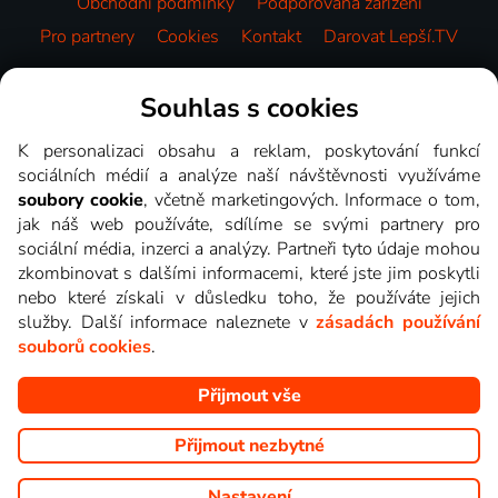
Obchodní podmínky
Podporovaná zařízení
Pro partnery
Cookies
Kontakt
Darovat Lepší.TV
Videotéka
Souhlas s cookies
K personalizaci obsahu a reklam, poskytování funkcí
sociálních médií a analýze naší návštěvnosti využíváme
soubory cookie
, včetně marketingových. Informace o tom,
jak náš web používáte, sdílíme se svými partnery pro
sociální média, inzerci a analýzy. Partneři tyto údaje mohou
zkombinovat s dalšími informacemi, které jste jim poskytli
nebo které získali v důsledku toho, že používáte jejich
služby. Další informace naleznete v
zásadách používání
souborů cookies
.
Přijmout vše
Copyright © goNET s.r.o. Na tomto webu jsou zobrazovány
obrázky z pořadů TV stanic, které můžete sledovat v Lepší.TV.
Přijmout nezbytné
Nastavení