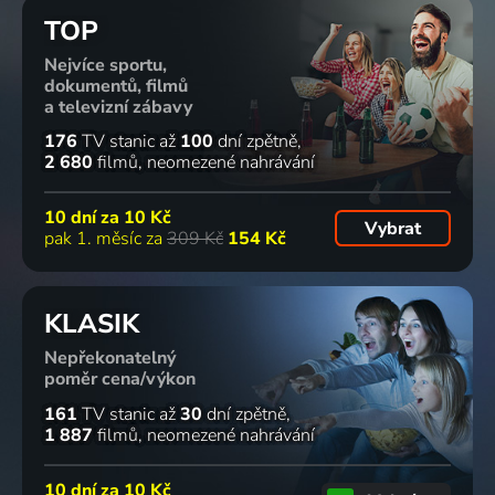
TOP
Nejvíce sportu,
dokumentů, filmů
a televizní zábavy
176
TV stanic
až
100
dní zpětně
2 680
filmů
neomezené nahrávání
10 dní za
10 Kč
Vybrat
pak 1. měsíc za
309 Kč
154 Kč
KLASIK
Nepřekonatelný
poměr cena/výkon
161
TV stanic
až
30
dní zpětně
1 887
filmů
neomezené nahrávání
10 dní za
10 Kč