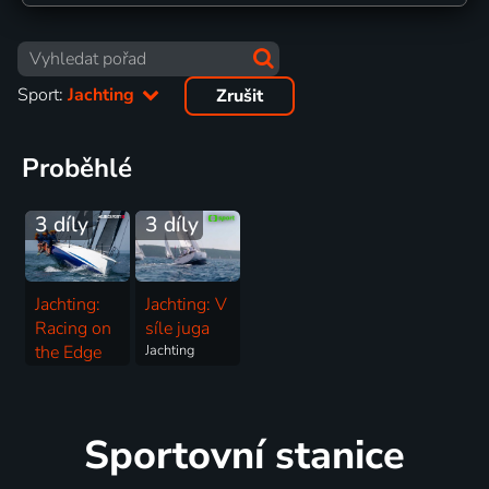
Sport:
Jachting
Zrušit
Proběhlé
3 díly
3 díly
Jachting:
Jachting: V
Racing on
síle juga
the Edge
Jachting
Jachting
Sportovní stanice