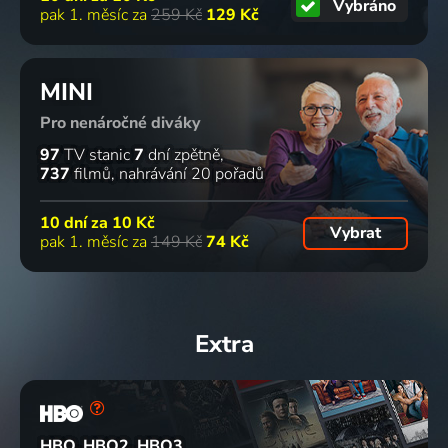
Vybráno
pak 1. měsíc za
259 Kč
129 Kč
MINI
Pro nenáročné diváky
97
TV stanic
7
dní zpětně
737
filmů
nahrávání 20 pořadů
10 dní za
10 Kč
Vybrat
pak 1. měsíc za
149 Kč
74 Kč
Extra
HBO, HBO2, HBO3