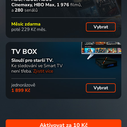
Cinemaxy, HBO Max
1 976
filmů
a
280
seriálů
Měsíc zdarma
Vybrat
poté 229 Kč měs.
TV BOX
Slouží pro starší TV.
Ke sledování ve Smart TV
není třeba.
Zjistit více
jednorázově
Vybrat
1 899 Kč
Aktivovat za
10 Kč