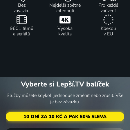
Bez
Nejdelší zpětné
Pro každé
závazku
zhlédnutí
zařízení
9601 filmů
Vysoká
Kdekoli
a seriálů
kvalita
v EU
Vyberte si Lepší.TV balíček
Služby můžete kdykoli jednoduše změnit nebo zrušit. Vše
je bez závazku.
10 DNÍ ZA 10 KČ A PAK 50% SLEVA