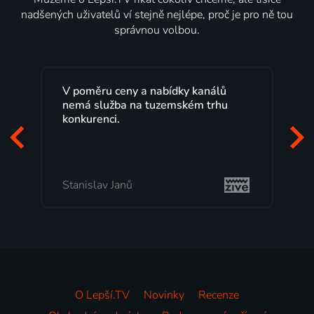
nadšených uživatelů ví stejně nejlépe, proč je pro ně tou
správnou volbou.
 kanálů
Lepší.TV sleduji už několik let s
ém trhu
maximální spokojeností. Velký výběr
programů a nemuset běžet k TV na
začátek programu, to je přesně to, co
mi vyhovuje.
Milada Tomešová
O Lepší.TV
Novinky
Recenze