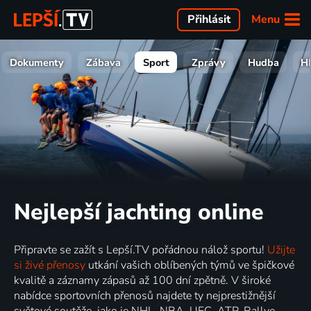
Menu
Přihlásit
Dokumenty
Zábava
Sport
Zprávy
Hudba
H
Nejlepší jachting online
Připravte se zažít s Lepší.TV pořádnou nálož sportu!
Užijte
si živé přenosy
utkání vašich oblíbených týmů ve špičkové
kvalitě a záznamy zápasů až 100 dní zpětně. V široké
nabídce sportovních přenosů najdete ty nejprestižnější
světové soutěže, jako je NHL, NBA, UFC, ATP, Rallye