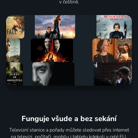
v češtině.
Jednorožci:
Čínské
Návrat na
Ninjago:
Věční
dívky
výsluní
Dračí
bojovníci
2023 | Španělsko | Drama
2005-2026 | USA | Komedie
povstání
2023 | USA | Akční, Animovaný, Dobrodružný, Drama, Pohádka
2023-2025 | Kanada, Dánsko | Animovaný, Akční, Dobrodružný, Fantasy, Komedie, Rodinný, Science Fiction
16 dílů
79
67
67
67
%
%
%
%
Muchomůrek
Íá
Ztracené
Pro
a Muchlíci
2023 | Polsko, Itálie | Drama
písně
smilování!
2020-2024 | Francie | Animovaný, Dobrodružný, Fantasy, Komedie, Pohádka, Rodinný
2023 | Japonsko | Drama
2023 | Itálie | Drama
Funguje všude a bez sekání
Televizní stanice a pořady můžete sledovat přes internet
na televizi, počítači, mobilu i tabletu kdekoli v celé EU.