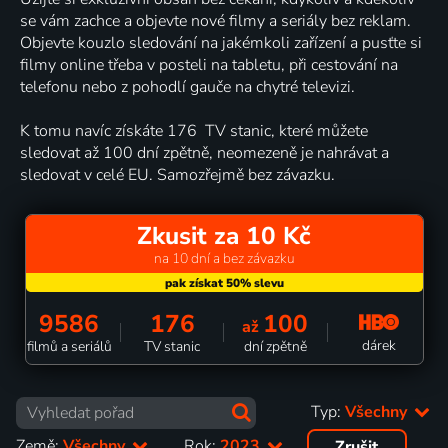
se vám zachce a objevte nové filmy a seriály bez reklam.
Objevte kouzlo sledování na jakémkoli zařízení a pusťte si
filmy online třeba v posteli na tabletu, při cestování na
telefonu nebo z pohodlí gauče na chytré televizi.
K tomu navíc získáte 176 TV stanic, které můžete
sledovat až 100 dní zpětně, neomezeně je nahrávat a
sledovat v celé EU. Samozřejmě bez závazku.
Zkusit za 10 Kč
na 10 dní a bez závazku
9586
176
100
až
dárek
filmů a seriálů
TV stanic
dní zpětně
Typ:
Všechny
Země:
Všechny
Rok:
2023
Zrušit