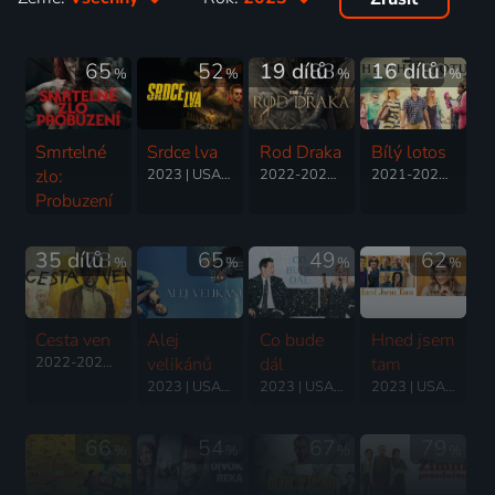
65
52
19 dílů
83
16 dílů
80
%
%
%
%
Smrtelné
Srdce lva
Rod Draka
Bílý lotos
zlo:
2023 | USA | Thriller, Akční, Komedie, Krimi
2022-2026 | USA | Thriller, Akční, Dobrodružný, Drama, Fantasy, Romantický, Pohádka
2021-2025 | USA | Komedie, Drama, Mysteriózní
Probuzení
2023 | USA, Nový Zéland, Irsko | Horor
35 dílů
78
65
49
62
%
%
%
%
Cesta ven
Alej
Co bude
Hned jsem
2022-2026 | USA | Thriller, Drama, Horor, Mysteriózní, Science Fiction
velikánů
dál
tam
2023 | USA | Drama
2023 | USA | Komedie, Romantický
2023 | USA | Komedie
66
54
67
79
%
%
%
%