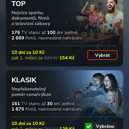
TOP
2020-2023 | Velká Británie | Drama, Komedie
věk
2023 | USA, Kanada | Romantický
Ritchie:
2022-2025 | USA | Drama
Pouto
Nejvíce sportu,
2023 | Španělsko, USA | Válečný, Akční, Drama, Thriller
dokumentů, filmů
a televizní zábavy
68
55
57
3 díly
70
%
%
%
%
176
TV stanic
až
100
dní zpětně
2 669
filmů
neomezené nahrávání
Dalího
Souboj s
Dospěláci
Věž
10 dní za
10 Kč
kuchař
temnotou
2023 | USA | Komedie, Drama
2021-2023 | Velká Británie | Krimi, Drama, Mysteriózní, Thriller
Vybrat
pak 1. měsíc za
309 Kč
154 Kč
2023 | Španělsko | Komedie, Drama, Romantický
2023 | USA | Akční, Drama, Thriller
60
69
52
72
%
%
%
%
KLASIK
Nepřekonatelný
poměr cena/výkon
Šťastný
Mráček
Seznam
Tajemství
den
2023 | Francie | Animovaný, Dobrodružný, Rodinný
2023 | USA | Komedie
2023 | Kanada | Drama
161
TV stanic
až
30
dní zpětně
2023 | Norsko | Drama, Komedie
1 875
filmů
neomezené nahrávání
71
69
66
56
10 dní za
10 Kč
%
%
%
%
Vybráno
pak 1. měsíc za
259 Kč
129 Kč