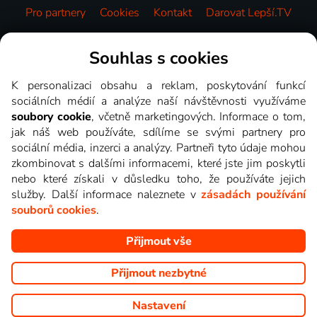
Pro partnery
Cookies
Kontakt
Darovat Lepší.TV
Videotéka
Souhlas s cookies
K personalizaci obsahu a reklam, poskytování funkcí
sociálních médií a analýze naší návštěvnosti využíváme
soubory cookie
, včetně marketingových. Informace o tom,
jak náš web používáte, sdílíme se svými partnery pro
sociální média, inzerci a analýzy. Partneři tyto údaje mohou
zkombinovat s dalšími informacemi, které jste jim poskytli
nebo které získali v důsledku toho, že používáte jejich
služby. Další informace naleznete v
zásadách používání
souborů cookies
.
Přijmout vše
Copyright © goNET s.r.o. Na tomto webu jsou zobrazovány
obrázky z pořadů TV stanic, které můžete sledovat v Lepší.TV.
Přijmout nezbytné
Nastavení