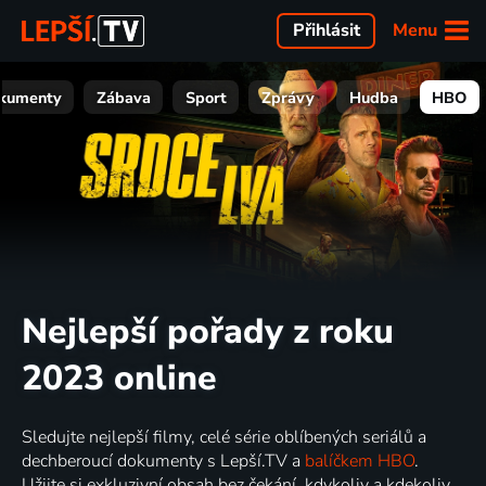
Menu
Přihlásit
kumenty
Zábava
Sport
Zprávy
Hudba
HBO
Nejlepší pořady z roku
2023 online
Sledujte nejlepší filmy, celé série oblíbených seriálů a
dechberoucí dokumenty s Lepší.TV a
balíčkem HBO
.
Užijte si exkluzivní obsah bez čekání, kdykoliv a kdekoliv