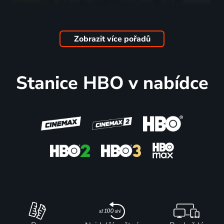
Ptáci
Divoká
Běžec v
Zimní
stěhováci
řeka
písku
prázdniny
2023 | USA, Francie | Animovaný, Dobrodružný, Komedie, Rodinný
2023 | USA, Maďarsko | Dobrodružný, Akční, Thriller
2023 | Izrael | Drama, Komedie
2023 | USA | Komedie, Drama
Zobrazit více pořadů
72
59
66
52
%
%
%
%
Stanice HBO v nabídce
Vysvětlení
Neviditelný
Vesmírný
Sáně smrti
všeho
boj
tábor
2023 | Francie | Horor, Thriller
2023 | Maďarsko, Slovensko | Drama
2023 | Finsko, Lotyšsko, Estonsko, Řecko | Akční, Komedie
2023 | USA | Animovaný, Rodinný
53
61
63
38 dílů
88
%
%
%
%
Loupež
Mimi -
Zlatá
Fargo
před
vládce
horečka
2014-2023 | USA | Krimi, Drama, Thriller, Romantický
Vánoci
temnot
2023 | Irsko | Western
2023 | Irsko | Komedie, Drama
2023 | Itálie | Horor, Drama, Romantický