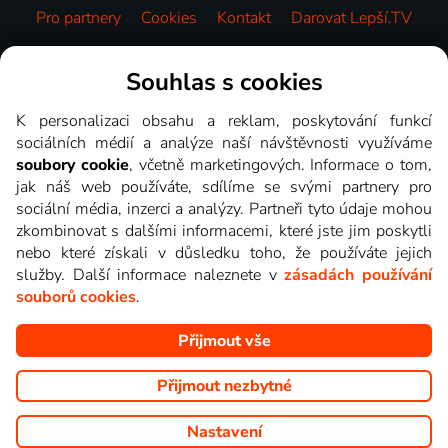
Pro partnery
Cookies
Kontakt
Darovat Lepší.TV
Videotéka
Souhlas s cookies
K personalizaci obsahu a reklam, poskytování funkcí
sociálních médií a analýze naší návštěvnosti využíváme
soubory cookie
, včetně marketingových. Informace o tom,
jak náš web používáte, sdílíme se svými partnery pro
sociální média, inzerci a analýzy. Partneři tyto údaje mohou
zkombinovat s dalšími informacemi, které jste jim poskytli
nebo které získali v důsledku toho, že používáte jejich
služby. Další informace naleznete v
zásadách používání
souborů cookies
.
Přijmout vše
Copyright © goNET s.r.o. Na tomto webu jsou zobrazovány
obrázky z pořadů TV stanic, které můžete sledovat v Lepší.TV.
Přijmout nezbytné
Nastavení