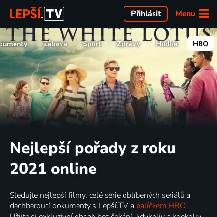
Menu
Přihlásit
kumenty
Zábava
Sport
Zprávy
Hudba
HBO
Nejlepší pořady z roku
2021 online
Sledujte nejlepší filmy, celé série oblíbených seriálů a
dechberoucí dokumenty s Lepší.TV a
balíčkem HBO
.
Užijte si exkluzivní obsah bez čekání, kdykoliv a kdekoliv