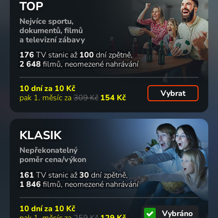
TOP
odkaz
služebnice
2018-2023 | USA | Krimi, Akční, Drama, Komedie
2021
2021 | Bulharsko
2017-2025 | USA | Science Fiction, Drama, Thriller
Nejvíce sportu,
dokumentů, filmů
a televizní zábavy
37 dílů
82
26 dílů
82
23 dílů
82
82
%
%
%
%
176
TV stanic
až
100
dní zpětně
2 648
filmů
neomezené nahrávání
Stále v
Jsme tu
Euforie
Detective
10 dní za
10 Kč
kurzu
2020-2024 | Reality TV
2019-2026 | USA | Drama
Diaries
Vybrat
pak 1. měsíc za
309 Kč
154 Kč
2021-2025 | USA | Komedie, Drama
2021 | USA | Krimi
82
70 dílů
82
44 dílů
81
177 dílů
81
%
%
%
%
KLASIK
Nepřekonatelný
poměr cena/výkon
Přátelé:
Expedice
Nesvá
Živí mrtví
Zase
Neznámo
2016-2021 | USA | Romantický, Drama, Komedie
2010-2022 | USA | Thriller, Drama, Horor
161
TV stanic
až
30
dní zpětně
spolu
2015-2024 | USA | Reality TV, Dobrodružný, Mysteriózní
1 846
filmů
neomezené nahrávání
2021 | USA | Komedie, Romantický
9 dílů
81
28 dílů
81
81
76
10 dní za
10 Kč
%
%
%
%
Vybráno
pak 1. měsíc za
259 Kč
129 Kč