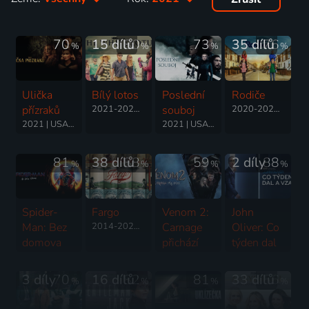
70
15 dílů
80
73
35 dílů
76
%
%
%
%
Ulička
Bílý lotos
Poslední
Rodiče
přízraků
2021-2025 | USA | Komedie, Drama, Mysteriózní
souboj
2020-2023 | Velká Británie | Drama, Komedie
2021 | USA | Krimi, Drama, Thriller
2021 | USA | Drama, Historický
81
38 dílů
88
59
2 díly
88
%
%
%
%
Spider-
Fargo
Venom 2:
John
Man: Bez
2014-2023 | USA | Krimi, Drama, Thriller, Romantický
Carnage
Oliver: Co
domova
přichází
týden dal
2021 | USA | Akční, Dobrodružný, Fantasy, Science Fiction
2021 | USA | Akční, Dobrodružný, Science Fiction, Thriller
a vzal
2014-2026 | USA | Talk Show, Komedie
3 díly
70
16 dílů
82
81
33 dílů
56
%
%
%
%