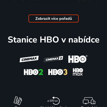
Věž
Gentleman
Uklízečka
A jak to
2021-2023 | Velká Británie | Krimi, Drama, Mysteriózní, Thriller
Jack
2021 | Irsko | Drama
bylo dál...
2019-2022 | Velká Británie | Thriller, Drama, Historický, Romantický, Životopisný
2021-2025 | USA | Romantický, Drama, Komedie
Zobrazit více pořadů
79 dílů
83
61
37 dílů
89
119 dílů
88
%
%
%
%
Stanice HBO v nabídce
V odborné
Mortal
The Zoo
Larry, kroť
péči
Kombat
2019-2021 | USA | Příroda
se
2008-2021 | USA | Thriller, Drama
2021 | Austrálie, USA | Dobrodružný, Akční, Fantasy, Science Fiction, Thriller
2000-2024 | USA | Komedie
30 dílů
88
39 dílů
88
3 díly
87
33 dílů
86
%
%
%
%
Temný
Boj o moc
Čas na
Geniální
případ
2018-2023 | USA | Drama, Komedie
dobrodružství:
přítelkyně
2014-2024 | USA | Thriller, Drama, Krimi, Mysteriózní
Daleké
2018-2024 | Itálie, USA | Drama
kraje