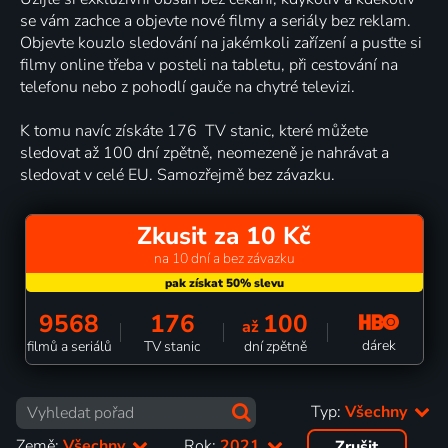
se vám zachce a objevte nové filmy a seriály bez reklam.
Objevte kouzlo sledování na jakémkoli zařízení a pusťte si
filmy online třeba v posteli na tabletu, při cestování na
telefonu nebo z pohodlí gauče na chytré televizi.
K tomu navíc získáte 176 TV stanic, které můžete
sledovat až 100 dní zpětně, neomezeně je nahrávat a
sledovat v celé EU. Samozřejmě bez závazku.
Zkusit za 10 Kč
na 10 dní a bez závazku
9568
176
100
až
dárek
filmů a seriálů
TV stanic
dní zpětně
Typ:
Všechny
Země:
Všechny
Rok:
2021
Zrušit