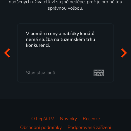
nadšených uživatelů ví stejně nejlépe, proč je pro ně tou
správnou volbou.
Lepší.TV sleduji už několik let s
maximální spokojeností. Velký výběr
programů a nemuset běžet k TV na
začátek programu, to je přesně to, co
mi vyhovuje.
Milada Tomešová
O Lepší.TV
Novinky
Recenze
Obchodní podmínky
Podporovaná zařízení