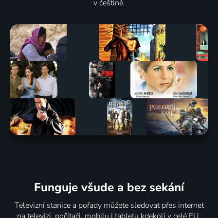
v češtině.
Můj
Muži, kteří
Vrahové
Oslo
strýček
prodali
Kena a
2021 | USA | Drama, Historický, Thriller
Tudor
mistrovství
Barbie:
2021 | Maďarsko, Portugalsko, Belgie
světa
Zapomenutá
2021 | Velká Británie
vražda
71
71
71
66
%
%
%
%
2021 | USA | Krimi
Šimpanz
Milý tati
Cesta na
Časopis
Lucy
2021 | Česká republika, Slovensko | Animovaný
dno:
People
2021
Příběh
vyšetřuje:
kultu
Zabití
2021
Gucciho
2021 | Krimi
Funguje všude a bez sekání
Televizní stanice a pořady můžete sledovat přes internet
na televizi, počítači, mobilu i tabletu kdekoli v celé EU.