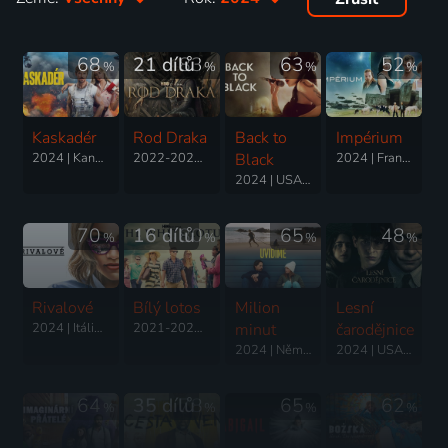
68
21 dílů
83
63
52
%
%
%
%
Kaskadér
Rod Draka
Back to
Impérium
2024 | Kanada, Austrálie, USA | Komedie, Akční, Drama, Romantický
2022-2026 | USA | Thriller, Akční, Dobrodružný, Drama, Fantasy, Romantický, Pohádka
Black
2024 | Francie, Itálie, Německo, Belgie, Portugalsko | Komedie, Dobrodružný, Drama, Science Fiction
2024 | USA, Francie | Životopisný, Drama, Hudební
70
16 dílů
80
65
48
%
%
%
%
Rivalové
Bílý lotos
Milion
Lesní
2024 | Itálie, USA | Romantický, Drama, Sport
2021-2025 | USA | Komedie, Drama, Mysteriózní
minut
čarodějnice
2024 | Německo | Drama
2024 | USA | Horor, Thriller
64
35 dílů
78
65
62
%
%
%
%