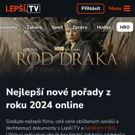
Menu
Přihlásit
kumenty
Zábava
Sport
Zprávy
Hudba
HBO
Nejlepší nové pořady z
roku 2024 online
Sledujte nejlepší filmy, celé série oblíbených seriálů a
dechberoucí dokumenty s Lepší.TV a
balíčkem HBO
.
Užijte si exkluzivní obsah bez čekání, kdykoliv a kdekoliv