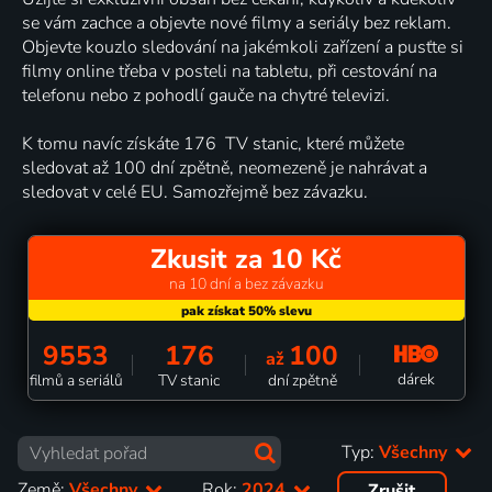
se vám zachce a objevte nové filmy a seriály bez reklam.
Objevte kouzlo sledování na jakémkoli zařízení a pusťte si
filmy online třeba v posteli na tabletu, při cestování na
telefonu nebo z pohodlí gauče na chytré televizi.
K tomu navíc získáte 176 TV stanic, které můžete
sledovat až 100 dní zpětně, neomezeně je nahrávat a
sledovat v celé EU. Samozřejmě bez závazku.
Zkusit za 10 Kč
na 10 dní a bez závazku
9553
176
100
až
dárek
filmů a seriálů
TV stanic
dní zpětně
Typ:
Všechny
Země:
Všechny
Rok:
2024
Zrušit