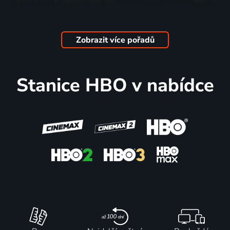
Imaginární
Cesta ven
Abigail
Božská
přátelé
2022-2026 | USA | Thriller, Drama, Horor, Mysteriózní, Science Fiction
2024 | Irsko, Kanada, USA | Horor, Komedie, Thriller
Sarah
2024 | Kanada, USA | Komedie, Dobrodružný, Fantasy, Rodinný
Bernhardt
Zobrazit více pořadů
2024 | Francie, Belgie | Drama, Romantický, Životopisný
57
73
62
62
%
%
%
%
Stanice HBO v nabídce
Babygirl
Bob
Hrozba
Red One
2024 | USA | Thriller, Drama, Romantický
Dylan:
smrti
2024 | USA | Akční, Dobrodružný, Fantasy, Komedie, Mysteriózní
Úplně
2024 | USA | Akční, Drama, Thriller
neznámý
2024 | USA | Drama, Hudební, Životopisný
55
70
63
61
%
%
%
%
Nightbitch
Opravdová
Kung Fu
Vánoce na
2024 | USA | Horor, Drama, Komedie
bolest
Panda 4
hřebíku
2024 | USA | Komedie, Drama
2024 | USA, Čína | Akční, Animovaný, Dobrodružný, Fantasy, Komedie, Rodinný
2024 | USA | Romantický