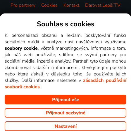
Pro partnery
Cookies
Kontakt
Darovat Lepší.TV
Videotéka
Souhlas s cookies
K personalizaci obsahu a reklam, poskytování funkcí
sociálních médií a analýze naší návštěvnosti využíváme
soubory cookie
, včetně marketingových. Informace o tom,
jak náš web používáte, sdílíme se svými partnery pro
sociální média, inzerci a analýzy. Partneři tyto údaje mohou
zkombinovat s dalšími informacemi, které jste jim poskytli
nebo které získali v důsledku toho, že používáte jejich
služby. Další informace naleznete v
zásadách používání
souborů cookies
.
Přijmout vše
Copyright © goNET s.r.o. Na tomto webu jsou zobrazovány
obrázky z pořadů TV stanic, které můžete sledovat v Lepší.TV.
Přijmout nezbytné
Nastavení