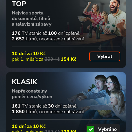
TOP
2024 | Velká Británie | Drama, Mysteriózní
2024 | USA, Kanada | Thriller, Drama, Krimi
Bocelli:
Maria
Because I
2024 | Španělsko | Thriller, Drama
Nejvíce sportu,
Believe
dokumentů, filmů
2024 | USA | Hudební, Životopisný
a televizní zábavy
57
55
74
61
%
%
%
%
176
TV stanic
až
100
dní zpětně
2 652
filmů
neomezené nahrávání
Třicet
Trenéři
Můj
Pozdě, ale
10 dní za
10 Kč
sedm
psů
oblíbený
přece
Vybrat
pak 1. měsíc za
309 Kč
154 Kč
2024 | Francie | Thriller
2024 | Itálie | Komedie
dort
2024 | USA | Komedie, Drama
2024 | Írán, Francie, Švédsko, Německo | Drama, Komedie, Romantický
63
56
70
61
%
%
%
%
KLASIK
Nepřekonatelný
poměr cena/výkon
Carissa
Což mě
Tvoje
Lisa
2024 | Jihoafrická republika | Drama
přivádí k
barva
Frankenstein
161
TV stanic
až
30
dní zpětně
Tobě
2024 | Japonsko | Animovaný, Drama, Hudební
2024 | USA | Komedie, Fantasy, Horor, Romantický
1 850
filmů
neomezené nahrávání
2024 | USA | Komedie, Drama, Romantický
43 dílů
71
59
59
81
10 dní za
10 Kč
%
%
%
%
Vybráno
pak 1. měsíc za
259 Kč
129 Kč