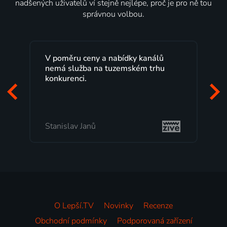
nadšených uživatelů ví stejně nejlépe, proč je pro ně tou
správnou volbou.
eny a nabídky kanálů
Lepší.TV sleduji už několi
a na tuzemském trhu
maximální spokojeností.
programů a nemuset běž
začátek programu, to je 
mi vyhovuje.
anů
Milada Tomešová
O Lepší.TV
Novinky
Recenze
Obchodní podmínky
Podporovaná zařízení