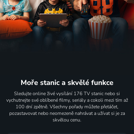
62
59
54
33 dílů
56
%
%
%
%
Syndrom
Mor
Panenky
A jak to
nekonečného
2024 | Bulharsko | Drama
na útěku
bylo dál...
léta
2024 | USA | Thriller, Akční, Komedie
2021-2025 | USA | Romantický, Drama, Komedie
2024 | Česká republika, Francie | Komedie, Drama, Mysteriózní, Thriller
57
87
%
%
Probuď
Beetlejuice
Spacey:
Běžné
mě
Beetlejuice
Pod
vedlejší
Moře stanic
a skvělé funkce
2024 | USA | Komedie, Romantický, Science Fiction
(with ASL)
maskou
účinky
Sledujte online živé vysílání 176 TV stanic nebo si
2024 | Fantasy, Horor, Komedie
2024
2024 | USA | Animovaný, Drama, Komedie, Thriller
vychutnejte své oblíbené filmy, seriály a cokoli mezi tím až
79
119 dílů
88
30 dílů
88
81
%
%
%
%
100 dní zpětně. Všechny pořady můžete přetáčet,
pozastavovat nebo neomezeně nahrávat a užívat si je za
skvělou cenu.
Mladá
Larry, kroť
Temný
Gaga
srdce
se
případ
Chromatica