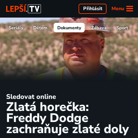
Menu
Přihlásit
Seriály
Dětem
Dokumenty
Zábava
Sport
Sledovat online
Zlatá horečka:
Freddy Dodge
zachraňuje zlaté doly