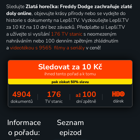
Sledujte
Zlatá horečka: Freddy Dodge zachraňuje zlaté
doly online
, objevujte krásy přírody nebo se vydejte do
historie s dokumenty na Lepší.TV. Vyzkoušejte Lepší.TV
za 10 Kč na 10 dní bez závazků. Předplaťte si Lepší.TV
a užívejte si vysílání
176 TV stanic
s neomezeným
nahráváním nebo 100 denním zpětným zhlédnutím
a
videotékou s 9565 filmy a seriály
v ceně!
Sledovat za 10 Kč
ihned tento pořad a k tomu
4904
176
100
až
dárek
dokumentů
TV stanic
dní zpětně
Informace
Seznam
o pořadu:
epizod