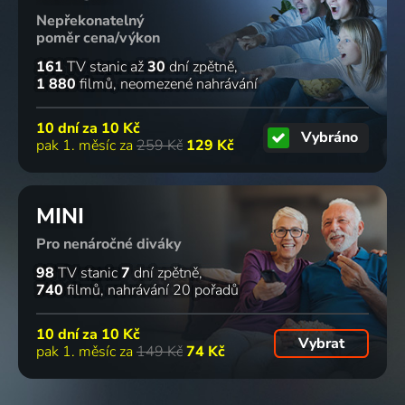
Nepřekonatelný
poměr cena/výkon
161
TV stanic
až
30
dní zpětně
1 880
filmů
neomezené nahrávání
10 dní za
10 Kč
Vybráno
pak 1. měsíc za
259 Kč
129 Kč
MINI
Pro nenáročné diváky
98
TV stanic
7
dní zpětně
740
filmů
nahrávání 20 pořadů
10 dní za
10 Kč
Vybrat
pak 1. měsíc za
149 Kč
74 Kč