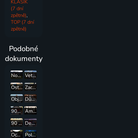
KLASIK
(7 dní
zpětně)
,
TOP (7 dní
zpětně)
Podobné
dokumenty
Norské domy snů
Veterinář z Yorkshiru
Ostřílení řidiči kamionů
Zachraň, co můžeš - harampádí za všechny prachy
Objevování chutí s Gordonem Ramsaym
Dům snů
90denní snoubenci
Američtí dřevorubci
90 dní: Poslední možnost v ráji
Deníky 90 dní
Ocelová srdce: Morlock Motors
Policie v akci