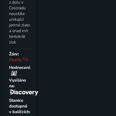
z dolu v
Coloradu
neustále
unikající
jemné zlato
a snad mít
tentokrát
zisk
Žánr:
Reality TV
Hodnocení:
Vysíláno
na:
Stanice
dostupná
v balíčcích: