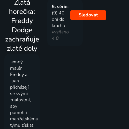
Zlatá
5. série:
horečka:
(9) 40
Sledovat
Freddy
dní do
krachu
Dodge
vysíláno
zachraňuje
4.8.
zlaté doly
Jemný
malér
Freddy a
Juan
přicházejí
se svými
znalostmi,
aby
pomohli
manželskému
týmu získat