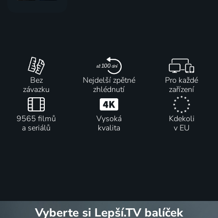
Bez
Nejdelší zpětné
Pro každé
závazku
zhlédnutí
zařízení
9565 filmů
Vysoká
Kdekoli
a seriálů
kvalita
v EU
Vyberte si Lepší.TV balíček