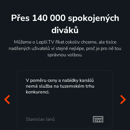
Přes 140 000 spokojených
diváků
Můžeme o Lepší.TV říkat cokoliv chceme, ale tisíce
nadšených uživatelů ví stejně nejlépe, proč je pro ně tou
správnou volbou.
Lepší.TV sleduji už několik let s
maximální spokojeností. Velký výběr
programů a nemuset běžet k TV na
začátek programu, to je přesně to, co
mi vyhovuje.
Milada Tomešová