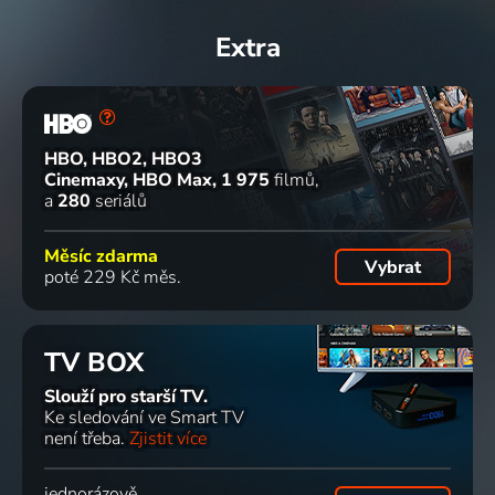
Extra
HBO, HBO2, HBO3
Cinemaxy, HBO Max
1 975
filmů
a
280
seriálů
Měsíc zdarma
Vybrat
poté 229 Kč měs.
TV BOX
Slouží pro starší TV.
Ke sledování ve Smart TV
není třeba.
Zjistit více
jednorázově