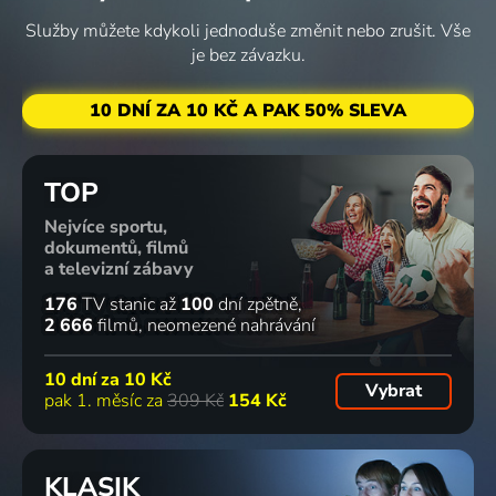
Služby můžete kdykoli jednoduše změnit nebo zrušit. Vše
je bez závazku.
10 DNÍ ZA 10 KČ A PAK 50% SLEVA
TOP
Nejvíce sportu,
dokumentů, filmů
a televizní zábavy
176
TV stanic
až
100
dní zpětně
2 666
filmů
neomezené nahrávání
10 dní za
10 Kč
Vybrat
pak 1. měsíc za
309 Kč
154 Kč
KLASIK