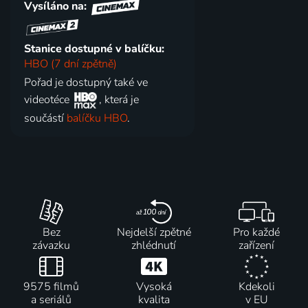
Vysíláno na:
Stanice dostupné v balíčku:
HBO (7 dní zpětně)
Pořad je dostupný také ve
videotéce
, která je
součástí
balíčku HBO
.
Bez
Nejdelší zpětné
Pro každé
závazku
zhlédnutí
zařízení
9575 filmů
Vysoká
Kdekoli
a seriálů
kvalita
v EU