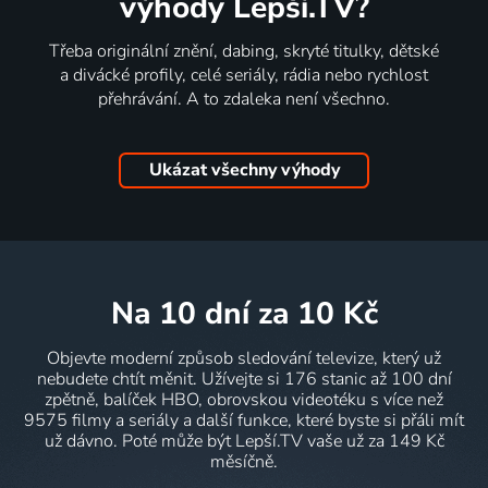
výhody Lepší.TV?
Třeba originální znění, dabing, skryté titulky, dětské
a divácké profily, celé seriály, rádia nebo rychlost
přehrávání. A to zdaleka není všechno.
Ukázat všechny výhody
na 10 dní
za 10 Kč
Objevte moderní způsob sledování televize, který už
nebudete chtít měnit. Užívejte si 176 stanic až 100 dní
zpětně, balíček HBO, obrovskou videotéku s více než
9575 filmy a seriály a další funkce, které byste si přáli mít
už dávno. Poté může být Lepší.TV vaše už za 149 Kč
měsíčně.