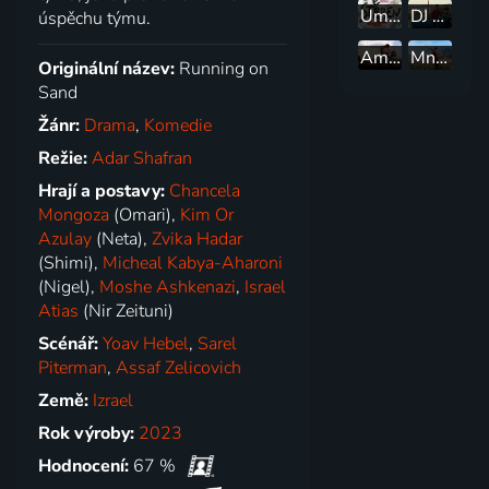
Umírání
DJ Ahmet
úspěchu týmu.
Amerikán
Mnich a puška
Originální název:
Running on
Sand
Žánr:
Drama
,
Komedie
Režie:
Adar Shafran
Hrají a postavy:
Chancela
Mongoza
(Omari),
Kim Or
Azulay
(Neta),
Zvika Hadar
(Shimi),
Micheal Kabya-Aharoni
(Nigel),
Moshe Ashkenazi
,
Israel
Atias
(Nir Zeituni)
Scénář:
Yoav Hebel
,
Sarel
Piterman
,
Assaf Zelicovich
Země:
Izrael
Rok výroby:
2023
Hodnocení:
67 %