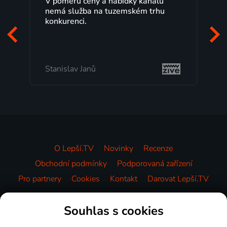
V poměru ceny a nabídky kanálů
nemá služba na tuzemském trhu
konkurenci.
Stanislav Janů
O Lepší.TV
Novinky
Recenze
Obchodní podmínky
Podporovaná zařízení
Pro partnery
Cookies
Kontakt
Darovat Lepší.TV
Videotéka
Souhlas s cookies