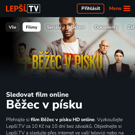
Menu
Přihlásit
Vše
Filmy
Seriály
Dětem
Dokumenty
Zá
Sledovat film online
Běžec v písku
Přehrajte si
film Běžec v písku HD online
. Vyzkoušejte
Lepší.TV za 10 Kč na 10 dní bez závazků. Objednejte si
Lepší.TV a sledujte přes internet ve vaší televizi nebo na