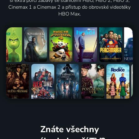
si extra porci zábavy se stanicemi HBO, HBO 2, HBO 3,
Cinemax 1 a Cinemax 2 a přístup do obrovské videotéky
HBO Max.
Znáte všechny