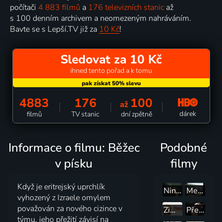
počítači
4 883 filmů
a
176 televizních stanic
až
s 100 denním archivem a neomezeným nahráváním.
Bavte se s Lepší.TV již za
10 Kč
!
Sledovat za 10 Kč
ihned tento pořad a k tomu
4883
176
100
až
dárek
filmů
TV stanic
dní zpětně
Informace o filmu: Běžec
Podobné
v písku
filmy
Když je eritrejský uprchlík
Ninjababy
Megalomani
vyhozený z Izraele omylem
považován za nového cizince v
Zimní prázdniny
Před oponou, za oponou
týmu, jeho přežití závisí na