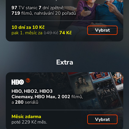
97
TV stanic
7
dní zpětně
719
filmů
nahrávání 20 pořadů
10 dní za
10 Kč
Vybrat
pak 1. měsíc za
149 Kč
74 Kč
Extra
HBO, HBO2, HBO3
Cinemaxy, HBO Max
2 002
filmů
a
280
seriálů
Měsíc zdarma
Vybrat
poté 229 Kč měs.