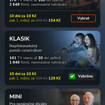
176
TV stanic
až
100
dní zpětně
2 648
filmů
neomezené nahrávání
10 dní za
10 Kč
Vybrat
pak 1. měsíc za
309 Kč
154 Kč
KLASIK
Nepřekonatelný
poměr cena/výkon
161
TV stanic
až
30
dní zpětně
1 846
filmů
neomezené nahrávání
10 dní za
10 Kč
Vybráno
pak 1. měsíc za
259 Kč
129 Kč
MINI
Pro nenáročné diváky