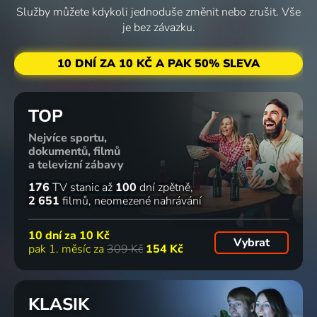
Služby můžete kdykoli jednoduše změnit nebo zrušit. Vše
je bez závazku.
10 DNÍ ZA 10 KČ A PAK 50% SLEVA
TOP
Nejvíce sportu,
dokumentů, filmů
a televizní zábavy
176
TV stanic
až
100
dní zpětně
2 651
filmů
neomezené nahrávání
10 dní za
10 Kč
Vybrat
pak 1. měsíc za
309 Kč
154 Kč
KLASIK