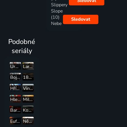
Sledovat
Slippery
Slope
(10)
Sledovat
Nebe
Podobné
seriály
Urgent (ASL)
Larry, kroť se
Boj o moc
1883
Hříšníci
Vincentův svět
Hledání
Miliardy
Barry
Kominského metoda
Euforie
Někdo, někde