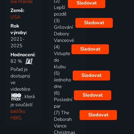
(2)
Joe Mande
Sledovat
Lepší
Země:
pozdě
USA
(3)
Sledovat
Rok
Grilování
výroby:
Debory
2021-
Vanceové
2025
(4)
Sledovat
Vstupte
Hodnocení:
do
82 %
klubu
Pořad je
(5)
Sledovat
dostupný
Jednoho
ve
dne
videotéce
(6)
Sledovat
, která
Poslední
je součástí
par
balíčku
(7) The
Sledovat
HBO
.
Deborah
Vance
Christmas