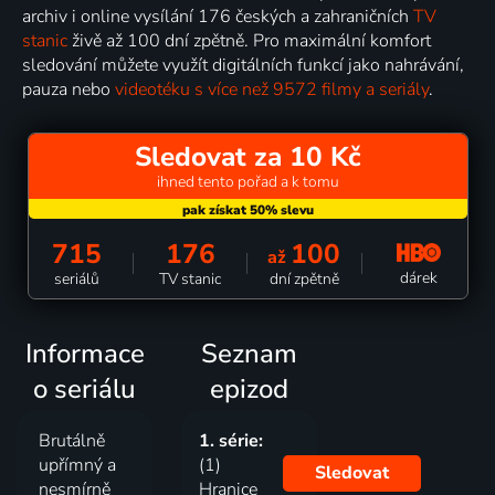
archiv i online vysílání 176 českých a zahraničních
TV
stanic
živě až 100 dní zpětně. Pro maximální komfort
sledování můžete využít digitálních funkcí jako nahrávání,
pauza nebo
videotéku s více než 9572 filmy a seriály
.
Sledovat za 10 Kč
ihned tento pořad a k tomu
715
176
100
až
dárek
seriálů
TV stanic
dní zpětně
Informace
Seznam
o seriálu
epizod
Brutálně
1. série:
upřímný a
(1)
Sledovat
nesmírně
Hranice