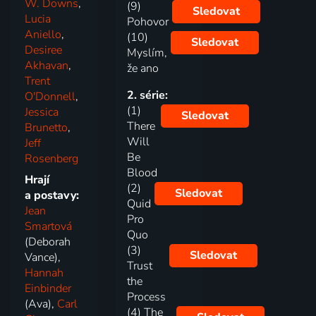
W. Downs
,
(9)
Sledovat
Lucia
Pohovor
Aniello
,
(10)
Sledovat
Desiree
Myslím,
Akhavan
,
že ano
Trent
2. série:
O'Donnell
,
(1)
Jessica
Sledovat
There
Brunetto
,
Will
Jeff
Be
Rosenberg
Blood
Hrají
(2)
Sledovat
a postavy:
Quid
Jean
Pro
Smartová
Quo
(Deborah
(3)
Sledovat
Vance),
Trust
Hannah
the
Einbinder
Process
(Ava),
Carl
(4) The