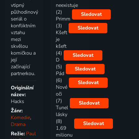
vtipný
neexistuje
půlhodinový
(2)
Sledovat
seriál o
Primm
konfliktním
(3)
Sledovat
vztahu
Kšeft
mezi
je
skvělou
kšeft
komičkou a
(4)
Sledovat
její
D
začínající
(5)
Sledovat
partnerkou.
Pád
(6)
Sledovat
Nové
Originální
oči
název:
(7)
Hacks
Sledovat
Tunel
Žánr:
lásky
Komedie
,
(8)
Sledovat
Drama
1,69
Režie:
Paul
milionu