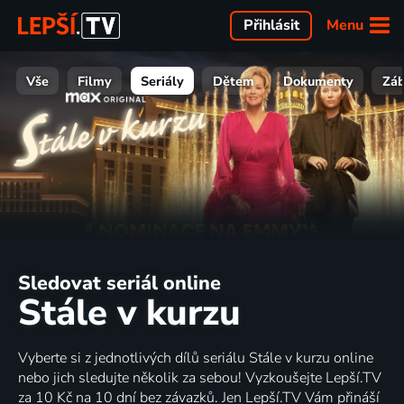
Menu
Přihlásit
Vše
Filmy
Seriály
Dětem
Dokumenty
Zá
Sledovat seriál online
Stále v kurzu
Vyberte si z jednotlivých dílů seriálu Stále v kurzu online
nebo jich sledujte několik za sebou! Vyzkoušejte Lepší.TV
za 10 Kč na 10 dní bez závazků. Jen Lepší.TV Vám přináší