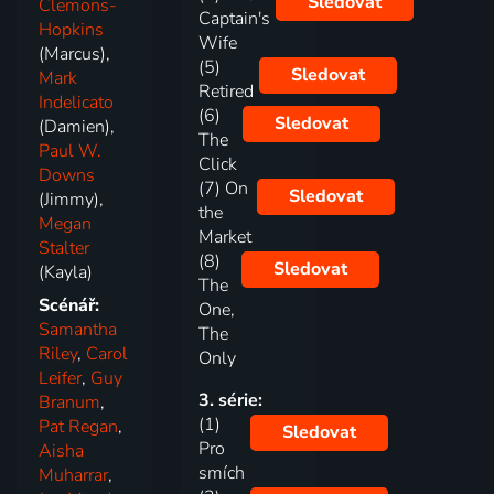
Sledovat
Clemons-
Captain's
Hopkins
Wife
(Marcus),
(5)
Sledovat
Mark
Retired
Indelicato
(6)
Sledovat
(Damien),
The
Paul W.
Click
Downs
(7) On
Sledovat
(Jimmy),
the
Megan
Market
Stalter
(8)
Sledovat
(Kayla)
The
Scénář:
One,
Samantha
The
Riley
,
Carol
Only
Leifer
,
Guy
3. série:
Branum
,
(1)
Pat Regan
,
Sledovat
Pro
Aisha
smích
Muharrar
,