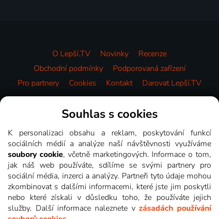
O Lepší.TV
Novinky
Recenze
Obchodní podmínky
Podporovaná zařízení
Pro partnery
Cookies
Kontakt
Darovat Lepší.TV
Videotéka
Souhlas s cookies
K personalizaci obsahu a reklam, poskytování funkcí
sociálních médií a analýze naší návštěvnosti využíváme
soubory cookie
, včetně marketingových. Informace o tom,
jak náš web používáte, sdílíme se svými partnery pro
sociální média, inzerci a analýzy. Partneři tyto údaje mohou
zkombinovat s dalšími informacemi, které jste jim poskytli
nebo které získali v důsledku toho, že používáte jejich
služby. Další informace naleznete v
zásadách používání