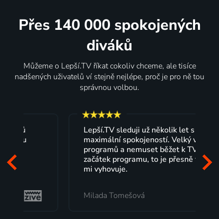
Přes 140 000 spokojených
diváků
Můžeme o Lepší.TV říkat cokoliv chceme, ale tisíce
nadšených uživatelů ví stejně nejlépe, proč je pro ně tou
správnou volbou.
Lepší.TV sleduji už několik let s
maximální spokojeností. Velký výběr
programů a nemuset běžet k TV na
začátek programu, to je přesně to, co
mi vyhovuje.
Milada Tomešová