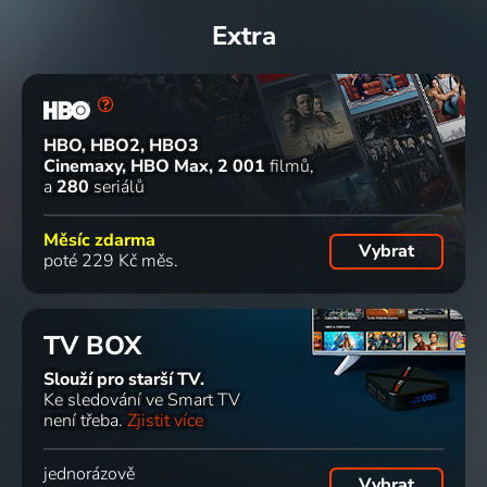
Extra
HBO, HBO2, HBO3
Cinemaxy, HBO Max
2 001
filmů
a
280
seriálů
Měsíc zdarma
Vybrat
poté 229 Kč měs.
TV BOX
Slouží pro starší TV.
Ke sledování ve Smart TV
není třeba.
Zjistit více
jednorázově
Vybrat