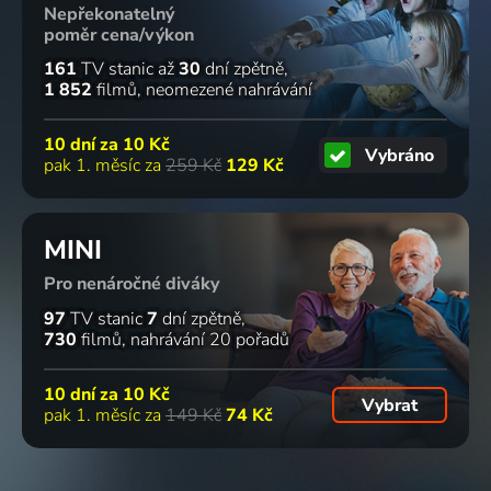
Nepřekonatelný
poměr cena/výkon
161
TV stanic
až
30
dní zpětně
1 852
filmů
neomezené nahrávání
10 dní za
10 Kč
Vybráno
pak 1. měsíc za
259 Kč
129 Kč
MINI
Pro nenáročné diváky
97
TV stanic
7
dní zpětně
730
filmů
nahrávání 20 pořadů
10 dní za
10 Kč
Vybrat
pak 1. měsíc za
149 Kč
74 Kč