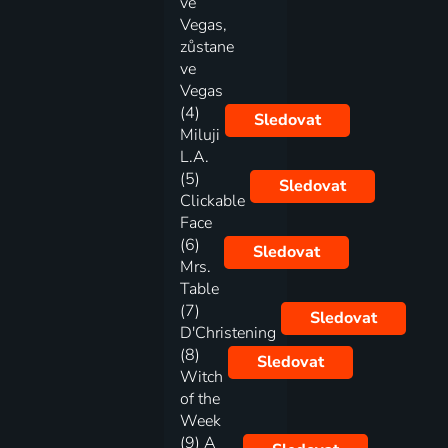
ve
Vegas,
zůstane
ve
Vegas
(4)
Sledovat
Miluji
L.A.
(5)
Sledovat
Clickable
Face
(6)
Sledovat
Mrs.
Table
(7)
Sledovat
D'Christening
(8)
Sledovat
Witch
of the
Week
(9) A