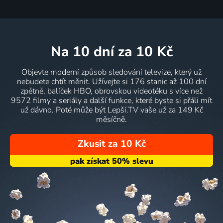
na 10 dní
za 10 Kč
Objevte moderní způsob sledování televize, který už
nebudete chtít měnit. Užívejte si 176 stanic až 100 dní
zpětně, balíček HBO, obrovskou videotéku s více než
9572 filmy a seriály a další funkce, které byste si přáli mít
už dávno. Poté může být Lepší.TV vaše už za 149 Kč
měsíčně.
Zkusit za 10 Kč