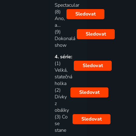
Spectacular
(8)
Sledovat
Ano,
a...
(9)
Sledovat
Dokonalá
show
4. série:
(1)
Sledovat
Velká,
statečná
holka
(2)
Sledovat
Dívky
z
obálky
(3) Co
Sledovat
se
stane