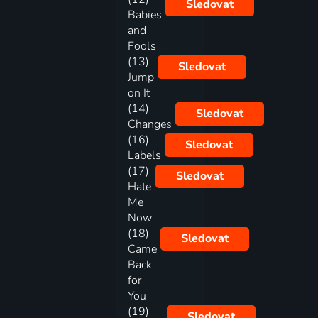
Sledovat
Babies
and
Fools
(13)
Sledovat
Jump
on It
(14)
Sledovat
Changes
(16)
Sledovat
Labels
(17)
Sledovat
Hate
Me
Now
(18)
Sledovat
Came
Back
for
You
(19)
Sledovat