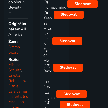
do týmu v
(8)
Sledovat
Beverly
Homecoming
Hills.
(9)
Sledovat
Keep
Ya
Originální
Head
název:
All
Up
American
(11)
Sledovat
Žánr:
All
Drama
,
Eyez
Sport
on
Režie:
Me
Michael
(12)
Sledovat
Schultz
,
Back
Crystle
in
Roberson
,
the
Daniel
Day
Ezra
,
James
(13)
Sledovat
Lafferty
,
Jes
Legacy
Macallan
,
(14)
Sledovat
Elodie