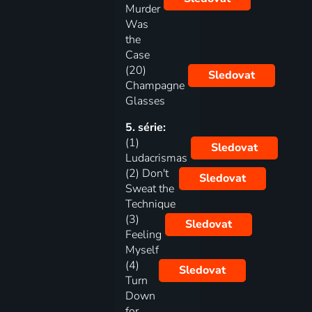
Murder
Was
the
Case
(20)
Sledovat
Champagne
Glasses
5. série:
(1)
Sledovat
Ludacrismas
(2) Don't
Sledovat
Sweat the
Technique
(3)
Sledovat
Feeling
Myself
(4)
Sledovat
Turn
Down
for