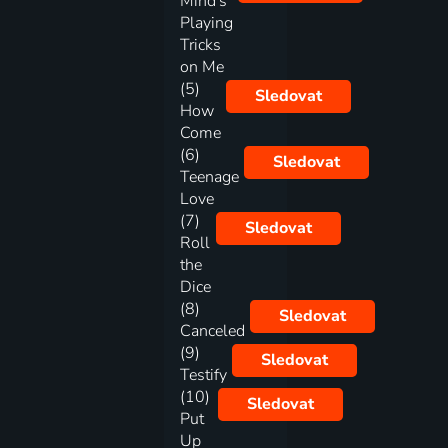
Mind's
Playing
Tricks
on Me
(5)
Sledovat
How
Come
(6)
Sledovat
Teenage
Love
(7)
Sledovat
Roll
the
Dice
(8)
Sledovat
Canceled
(9)
Sledovat
Testify
(10)
Sledovat
Put
Up