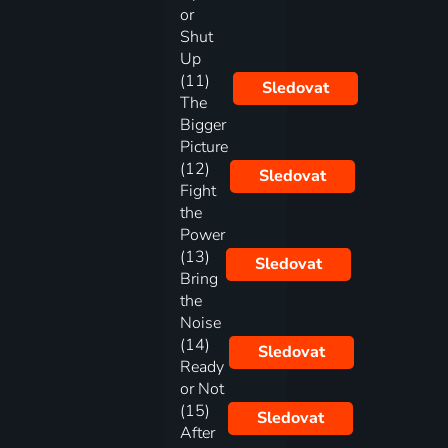
or
Shut
Up
(11)
Sledovat
The
Bigger
Picture
(12)
Sledovat
Fight
the
Power
(13)
Sledovat
Bring
the
Noise
(14)
Sledovat
Ready
or Not
(15)
Sledovat
After