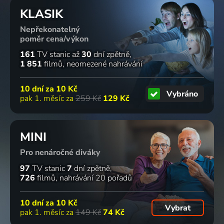
KLASIK
Nepřekonatelný
poměr cena/výkon
161
TV stanic
až
30
dní zpětně
1 851
filmů
neomezené nahrávání
10 dní za
10 Kč
Vybráno
pak 1. měsíc za
259 Kč
129 Kč
MINI
Pro nenáročné diváky
97
TV stanic
7
dní zpětně
726
filmů
nahrávání 20 pořadů
10 dní za
10 Kč
Vybrat
pak 1. měsíc za
149 Kč
74 Kč