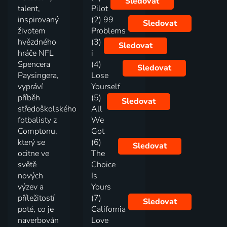
Sledovat
talent,
Pilot
inspirovaný
(2) 99
Sledovat
životem
Problems
hvězdného
(3)
Sledovat
hráče NFL
i
Spencera
(4)
Sledovat
Paysingera,
Lose
vypráví
Yourself
příběh
(5)
Sledovat
středoškolského
All
fotbalisty z
We
Comptonu,
Got
který se
(6)
Sledovat
ocitne ve
The
světě
Choice
nových
Is
výzev a
Yours
příležitostí
(7)
Sledovat
poté, co je
California
naverbován
Love