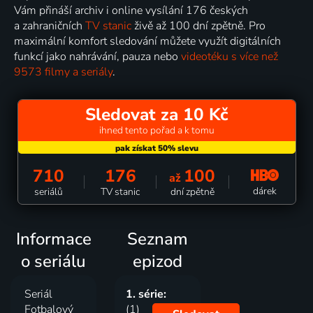
Vám přináší archiv i online vysílání 176 českých
a zahraničních
TV stanic
živě až 100 dní zpětně. Pro
maximální komfort sledování můžete využít digitálních
funkcí jako nahrávání, pauza nebo
videotéku s více než
9573 filmy a seriály
.
Sledovat za 10 Kč
ihned tento pořad a k tomu
710
176
100
až
dárek
seriálů
TV stanic
dní zpětně
Informace
Seznam
o seriálu
epizod
Seriál
1. série:
Fotbalový
(1)