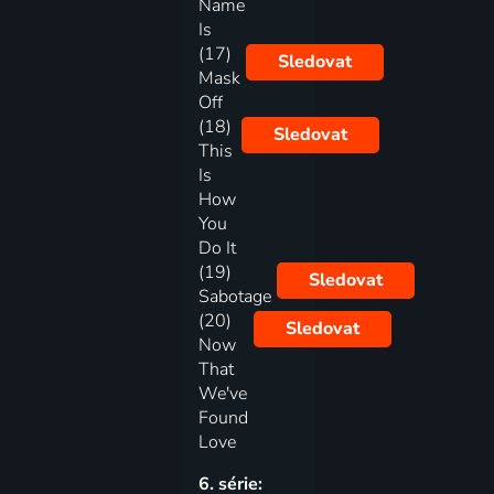
Name
Is
(17)
Sledovat
Mask
Off
(18)
Sledovat
This
Is
How
You
Do It
(19)
Sledovat
Sabotage
(20)
Sledovat
Now
That
We've
Found
Love
6. série: