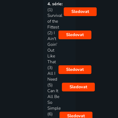
4. série:
(1)
Sledovat
Survival
of the
Fittest
(2) I
Sledovat
Ain't
Goin'
Out
Like
That
(3)
Sledovat
All I
Need
(5)
Sledovat
Can It
All Be
So
Simple
(6)
Sledovat