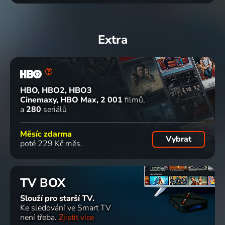
Extra
HBO, HBO2, HBO3
Cinemaxy, HBO Max
2 001
filmů
a
280
seriálů
Měsíc zdarma
Vybrat
poté 229 Kč měs.
TV BOX
Slouží pro starší TV.
Ke sledování ve Smart TV
není třeba.
Zjistit více