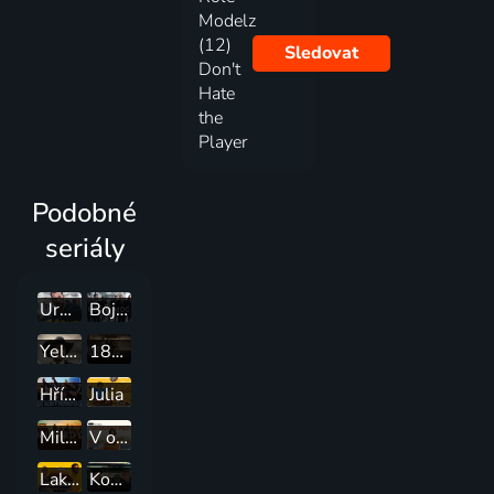
Modelz
(12)
Sledovat
Don't
Hate
the
Player
Podobné
seriály
Urgent (ASL)
Boj o moc
Yellowstone
1883
Hříšníci
Julia
Miliardy
V odborné péči
Lakers: Vzestup dynastie
Kominského metoda