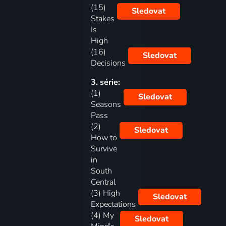
(15)
Sledovat
Stakes
Is
High
(16)
Sledovat
Decisions
3. série:
(1)
Sledovat
Seasons
Pass
(2)
Sledovat
How to
Survive
in
South
Central
(3) High
Sledovat
Expectations
(4) My
Sledovat