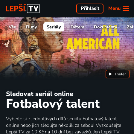
Menu
Přihlásit
Vše
Filmy
Seriály
Dětem
Dokumenty
Zá
Trailer
Sledovat seriál online
Fotbalový talent
Vyberte si z jednotlivých dílů seriálu Fotbalový talent
online nebo jich sledujte několik za sebou! Vyzkoušejte
Lepší.TV za 10 Kč na 10 dní bez závazků. Jen Lepší.TV