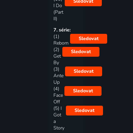
Sledovat
I Do
(Part
II)
7. série:
(1)
Sledovat
Reborn
(2)
Sledovat
Get
By
(3)
Sledovat
Ante
Up
(4)
Sledovat
Face
Off
(5) I
Sledovat
Got
a
Story