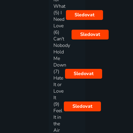
What
(5) I
Sledovat
Need
Love
(6)
Sledovat
Can't
Nobody
Hold
Me
Down
(7)
Sledovat
Hate
It or
Love
It
(9)
Sledovat
Feel
It in
the
Air