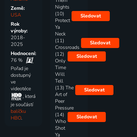
Them
Nights
Země:
(10)
USA
Sledovat
Protect
Rok
Ya
výroby:
Neck
2018-
(11)
Sledovat
2025
Crossroads
Hodnocení:
(12)
Sledovat
76 %
Only
Time
Pořad je
Will
dostupný
Tell
ve
(13) The
videotéce
Sledovat
Art of
, která
Peer
je součástí
Pressure
balíčku
(14)
Sledovat
HBO
.
Who
Shot
Ya