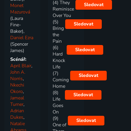
(4) They
Sledovat
Monet
Reminisce
Mazurová
Over You
(Laura
(5)
Sledovat
Fine-
Bring
Baker),
the
Daniel Ezra
Pain
(Spencer
(6)
Sledovat
James)
Hard
Scénář:
Knock
April Blair
,
Life
John A.
(7)
Sledovat
Norris
,
Coming
Nkechi
Home
Okoro
,
(8)
Sledovat
Jameal
Life
Turner
,
Goes
Adrian
On
Dukes
,
(9)
Sledovat
Natalie
One of
Abrams