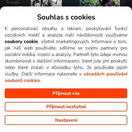
Souhlas s cookies
K personalizaci obsahu a reklam, poskytování funkcí
sociálních médií a analýze naší návštěvnosti využíváme
Funguje všude a bez sekání
soubory cookie
, včetně marketingových. Informace o tom,
jak náš web používáte, sdílíme se svými partnery pro
Televizní stanice a pořady můžete sledovat přes internet
sociální média, inzerci a analýzy. Partneři tyto údaje mohou
na televizi, počítači, mobilu i tabletu kdekoli v celé EU.
zkombinovat s dalšími informacemi, které jste jim poskytli
Díky použití nejmodernějších technologií Lepší.TV plynule
nebo které získali v důsledku toho, že používáte jejich
funguje i na pomalém připojení (od 3 Mb/s).
služby. Další informace naleznete v
zásadách používání
souborů cookies
.
Další zařízení
Přijmout vše
Přijmout nezbytné
Nastavení