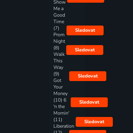
Show
Me a
Good
Time
(7)
Sledovat
Prom
Night
(8)
Sledovat
Walk
This
Way
(9)
Sledovat
Got
Your
Money
(10) 6
Sledovat
'n the
Mornin'
(11)
Sledovat
Liberation
(12)