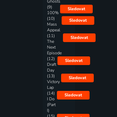
Ghosts
(9)
Sledovat
100%
(10)
Sledovat
Mass
Appeal
(11)
Sledovat
The
Next
Episode
(12)
Sledovat
Draft
Day
(13)
Sledovat
Victory
Lap
(14)
Sledovat
I Do
(Part
I)
(15)