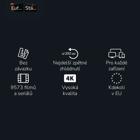
Euforie
Stále v kurzu
Bez
Nejdelší zpětné
Pro každé
závazku
zhlédnutí
zařízení
9573 filmů
Vysoká
Kdekoli
a seriálů
kvalita
v EU