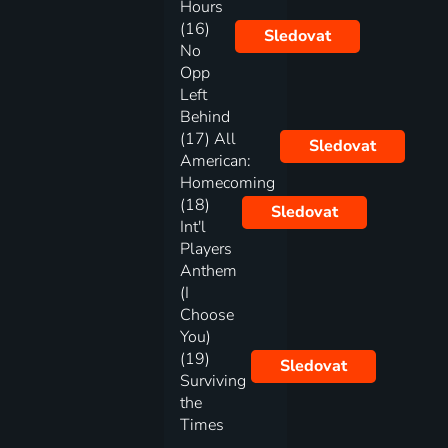
Hours
(16)
Sledovat
No
Opp
Left
Behind
(17) All
Sledovat
American:
Homecoming
(18)
Sledovat
Int'l
Players
Anthem
(I
Choose
You)
(19)
Sledovat
Surviving
the
Times