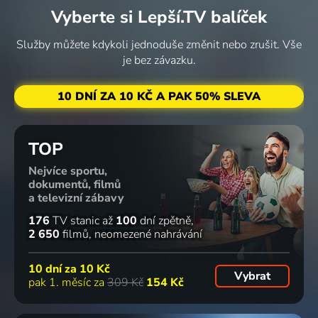
Vyberte si Lepší.TV balíček
Služby můžete kdykoli jednoduše změnit nebo zrušit. Vše
je bez závazku.
10 DNÍ ZA 10 KČ A PAK 50% SLEVA
TOP
Nejvíce sportu,
dokumentů, filmů
a televizní zábavy
176
TV stanic
až
100
dní zpětně
2 650
filmů
neomezené nahrávání
10 dní za
10 Kč
Vybrat
pak 1. měsíc za
309 Kč
154 Kč