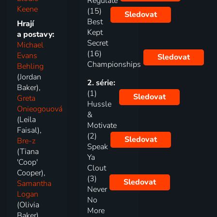
Regulate
Keene
(15)
Sledovat
Best
Hrají
Kept
a postavy:
Secret
Michael
(16)
Evans
Sledovat
Championships
Behling
(Jordan
2. série:
Baker),
(1)
Sledovat
Greta
Hussle
Onieogouová
&
(Leila
Motivate
Faisal),
(2)
Sledovat
Bre-z
Speak
(Tiana
Ya
'Coop'
Clout
Cooper),
(3)
Sledovat
Samantha
Never
Logan
No
(Olivia
More
Baker),