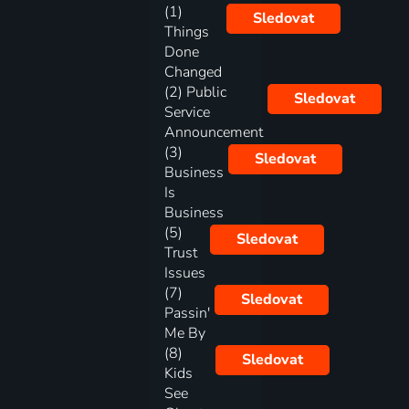
(1)
Sledovat
Things
Done
Changed
(2) Public
Sledovat
Service
Announcement
(3)
Sledovat
Business
Is
Business
(5)
Sledovat
Trust
Issues
(7)
Sledovat
Passin'
Me By
(8)
Sledovat
Kids
See