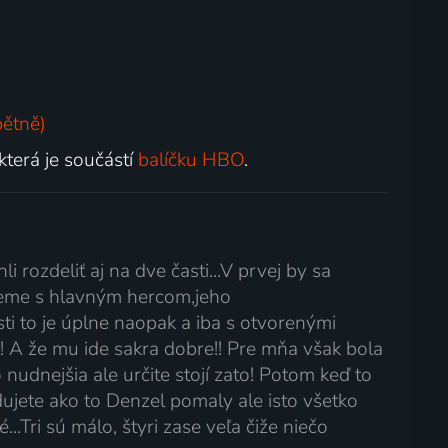
pětně)
 která je součástí
balíčku HBO
.
rozdeliť aj na dve časti...V prvej by sa
jeme s hlavným hercom,jeho
sti to je úplne naopak a iba s otvorenými
! A že mu ide sakra dobre!! Pre mňa však bola
nudnejšia ale určite stojí zato! Potom keď to
edujete ako to Denzel pomaly ale isto všetko
..Tri sú málo, štyri zase veľa čiže niečo