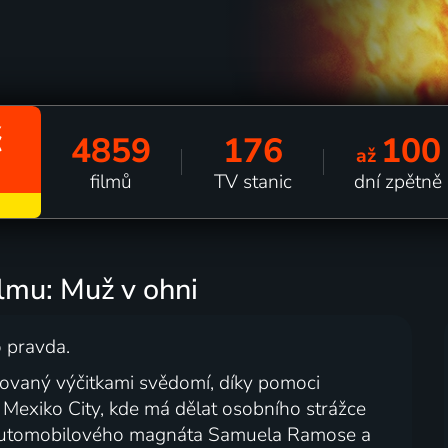
č
4859
176
100
až
filmů
TV stanic
dní zpětně
ilmu: Muž v ohni
o pravda.
dovaný výčitkami svědomí, díky pomoci
Mexiko City, kde má dělat osobního strážce
ího automobilového magnáta Samuela Ramose a