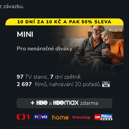
z závazku.
10 DNÍ ZA 10 KČ A PAK 50% SLEVA
MINI
Pro nenáročné diváky
97
TV stanic,
7
dní zpětně,
2 697
filmů
,
nahrávání 20 pořadů
,
a
zdarma