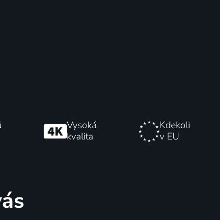
ů
Vysoká
Kdekoli
kvalita
v EU
vás