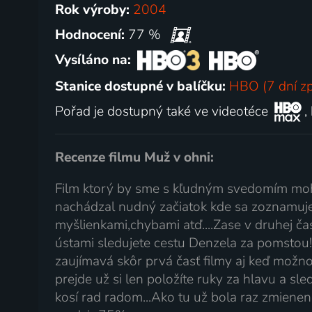
Rok výroby:
2004
Hodnocení:
77 %
Vysíláno na:
Stanice dostupné v balíčku:
HBO (7 dní z
Pořad je dostupný také ve videotéce
,
Recenze filmu Muž v ohni:
Film ktorý by sme s kľudným svedomím mohli 
nachádzal nudný začiatok kde sa zoznamu
myšlienkami,chybami atď....Zase v druhej ča
ústami sledujete cestu Denzela za pomstou!
zaujímavá skôr prvá časť filmy aj keď možno 
prejde už si len položíte ruky za hlavu a sl
kosí rad radom...Ako tu už bola raz zmienené.