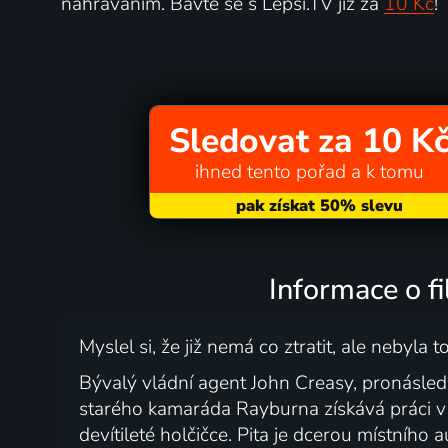
nahráváním. Bavte se s Lepší.TV již za
10 Kč
!
Sledovat za 10 K
ihned tento pořad a k tomu
Informace o f
Myslel si, že již nemá co ztratit, ale nebyla t
Bývalý vládní agent John Creasy, pronásle
starého kamaráda Rayburna získává práci v 
devítileté holčičce. Pita je dcerou místn