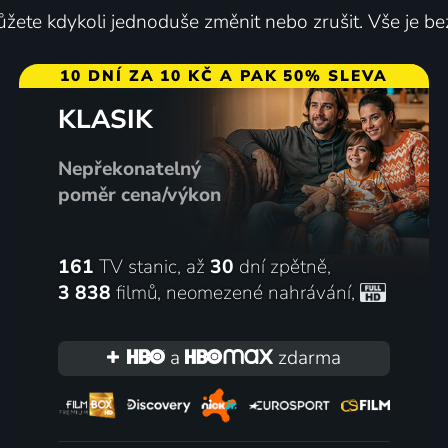
žete kdykoli jednoduše změnit nebo zrušit. Vše je be
10 DNÍ ZA 10 KČ A PAK 50% SLEVA
KLASIK
Nepřekonatelný
poměr cena/výkon
161
TV stanic, až
30
dní zpětně,
3 838
filmů
,
neomezené nahrávání
,
a
zdarma