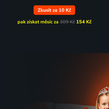
Zkusit za 10 Kč
pak získat měsíc za
309 Kč
154 Kč