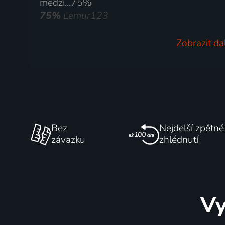
medzi...75%
75%
Lemur123
Zobrazit da
Bez
Nejdelší zpětné
závazku
zhlédnutí
Vy