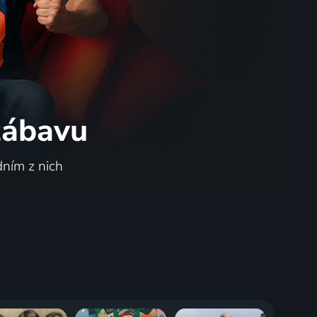
 zábavu
dním z nich