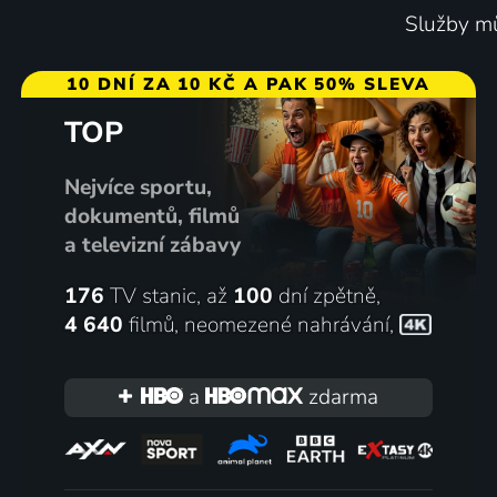
Služby mů
10 DNÍ ZA 10 KČ A PAK 50% SLEVA
TOP
Nejvíce sportu,
dokumentů, filmů
a televizní zábavy
176
TV stanic, až
100
dní zpětně,
4 640
filmů
,
neomezené nahrávání
,
a
zdarma