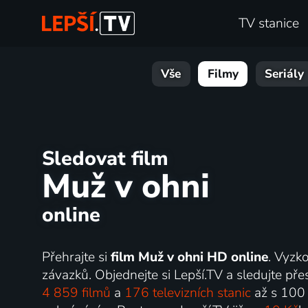
TV stanice
Vše
Filmy
Seriály
Sledovat film
Muž v ohni
online
Přehrajte si
film Muž v ohni HD online
. Vyzk
závazků. Objednejte si Lepší.TV a sledujte přes
4 859 filmů
a
176 televizních stanic
až s 100