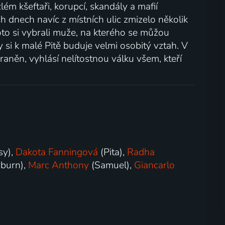
ém kšeftaři, korupcí, skandály a mafií
 dnech navíc z místních ulic zmizelo několik
Proto si vybrali muže, na kterého se můžou
si k malé Pitě buduje velmi osobitý vztah. V
raněn, vyhlásí nelítostnou válku všem, kteří
sy),
Dakota Fanningová
(Pita),
Radha
burn),
Marc Anthony
(Samuel),
Giancarlo