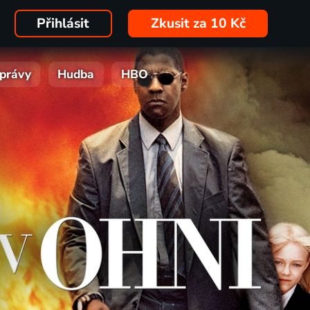
Přihlásit
Zkusit za 10 Kč
právy
Hudba
HBO