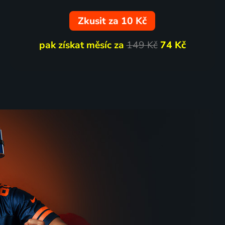
Zkusit za 10 Kč
pak získat měsíc za
149 Kč
74 Kč