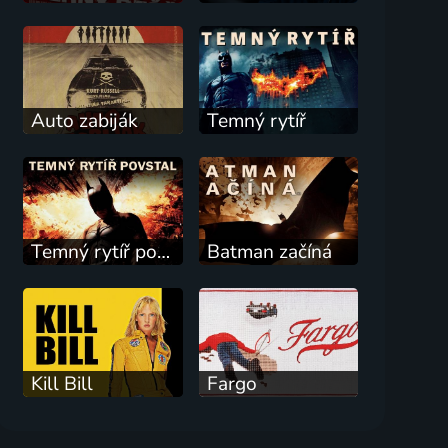
Auto zabiják
Temný rytíř
Temný rytíř povstal
Batman začíná
Kill Bill
Fargo