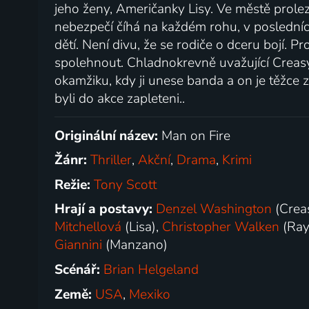
jeho ženy, Američanky Lisy. Ve městě prolezl
nebezpečí číhá na každém rohu, v posledních
dětí. Není divu, že se rodiče o dceru bojí. 
spolehnout. Chladnokrevně uvažující Creasy 
okamžiku, kdy ji unese banda a on je těžce z
byli do akce zapleteni..
Originální název:
Man on Fire
Žánr:
Thriller
,
Akční
,
Drama
,
Krimi
Režie:
Tony Scott
Hrají a postavy:
Denzel Washington
(Crea
Mitchellová
(Lisa),
Christopher Walken
(Ray
Giannini
(Manzano)
Scénář:
Brian Helgeland
Země:
USA
,
Mexiko