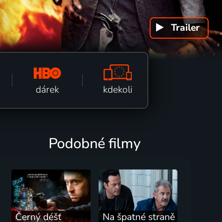
Trailer
k fi
kdekoli
dárek
Podobné filmy
Černý déšť
Na špatné straně