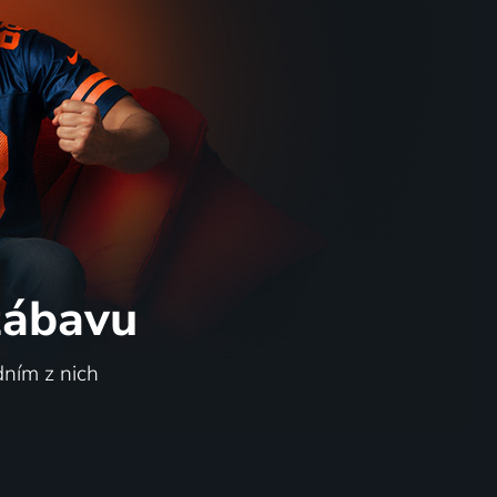
Nemaluj si čerta na zeď...
ka
1971 | Československo | Pohádka
 zábavu
dním z nich