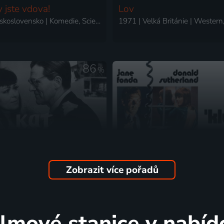
y jste vdova!
Lov
1971 | Československo | Komedie, Science Fiction
86
%
Zobrazit více pořadů
očká
Klute
1971 | Československo | Drama, Válečný
ilmové stanice v nabíd