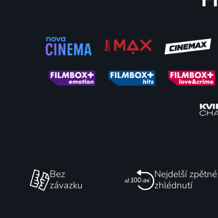
O chrabré Kordule
O Pomn
1971 | Československo | Pohádka
1971 | Če
66
%
Bez
Nejdelší zpětné
závazku
zhlédnutí