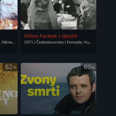
Alfons Karásek v lázních
1971 | Francie, Španělsko, Itálie, Německo | Komedie, Dobrodružný, Historický
1971 | Československo | Komedie, Hudební
62
60
%
%