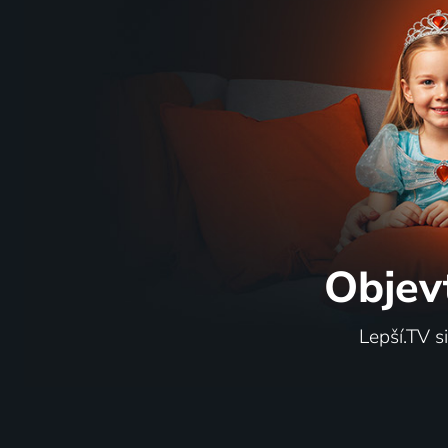
Touha Sherlocka Holmese
Krkono
1971 | Československo | Komedie, Krimi
1971 | Če
Objev
Lepší.TV s