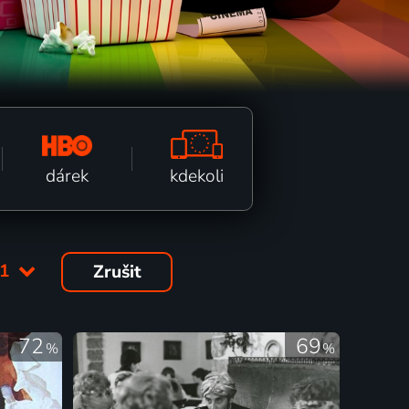
kdekoli
dárek
71
Zrušit
72
69
%
%