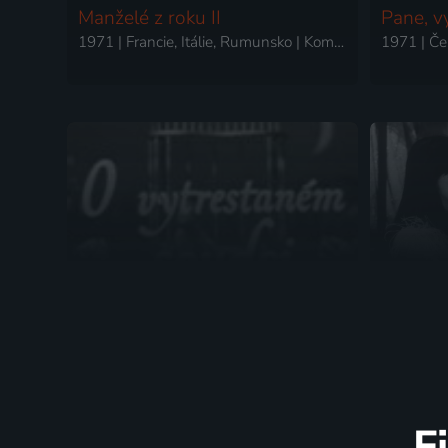
Manželé z roku II
Pane, v
1971 | Francie, Itálie, Rumunsko | Komedie, Dobrodružný, Romantický
O vytrestaném soudci
Kat nep
1971 | Československo | Pohádka
F