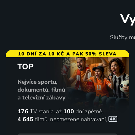
Vy
Smolný den pro Skopce
Dosť do
Služby mů
1971 | Itálie | Thriller, Krimi, Mysteriózní
1971 | Če
10 DNÍ ZA 10 KČ A PAK 50% SLEVA
TOP
71
%
Nejvíce sportu,
dokumentů, filmů
a televizní zábavy
176
TV stanic, až
100
dní zpětně,
4 645
filmů
,
neomezené nahrávání
,
Pán Hulot ide na výstavu
Vdova 