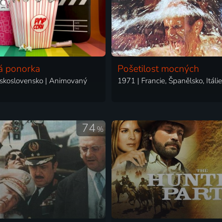
á ponorka
Pošetilost mocných
skoslovensko | Animovaný
74
%