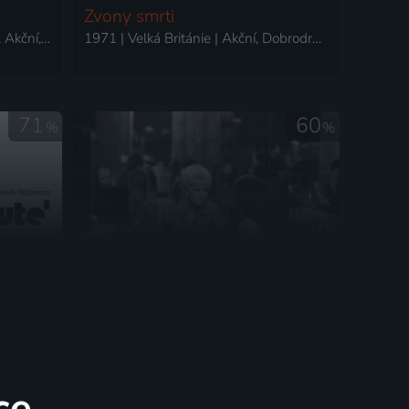
Zvony smrti
1971 | Velká Británie | Western, Akční, Drama
1971 | Velká Británie | Akční, Dobrodružný, Krimi, Mysteriózní
71
60
%
%
Zlý dům
1971 | USA | Krimi, Drama, Mysteriózní, Thriller
1971 | Československo | Krimi
ce