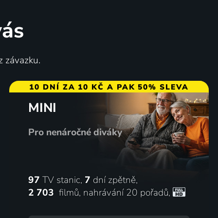
vás
Návrat pana Ryšánka
z závazku.
1971 | Československo | Komedie, Drama
10 DNÍ ZA 10 KČ A PAK 50% SLEVA
MINI
72
64
%
%
Pro nenáročné diváky
97
TV stanic,
7
dní zpětně,
2 703
filmů
,
nahrávání 20 pořadů
,
Hannie Caulderová