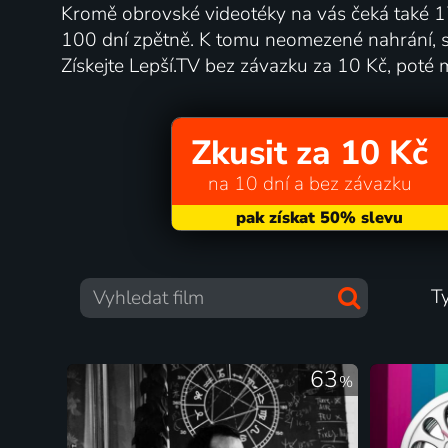
Kromě obrovské videotéky na vás čeká také 17
100 dní zpětně. K tomu neomezené nahrání, s
Získejte Lepší.TV bez závazku za 10 Kč, poté 
Zkusit za 10 Kč
na 10 dní a bez závazku
T
63
%