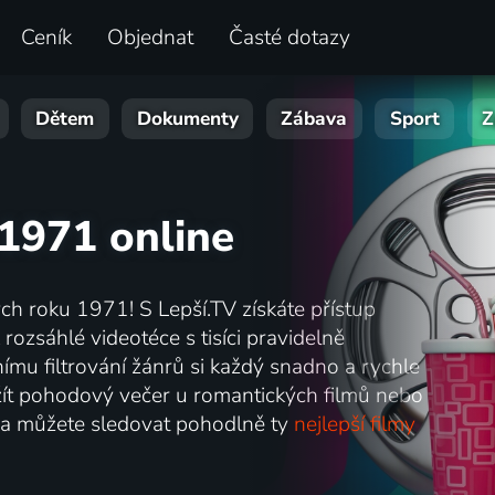
Ceník
Objednat
Časté dotazy
Dětem
Dokumenty
Zábava
Sport
Z
 1971 online
ch roku 1971! S Lepší.TV získáte přístup
 rozsáhlé videotéce s tisíci pravidelně
nímu filtrování žánrů si každý snadno a rychle
užít pohodový večer u romantických filmů nebo
tí a můžete sledovat pohodlně ty
nejlepší filmy