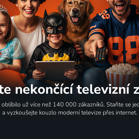
šské hromování
O ametystovom kvete
skoslovensko | Pohádka
1971 | Československo | Pohád
te nekončící
televizní
i oblíbilo už více než 140 000 zákazníků. Staňte se je
a vyzkoušejte kouzlo moderní televize přes internet.