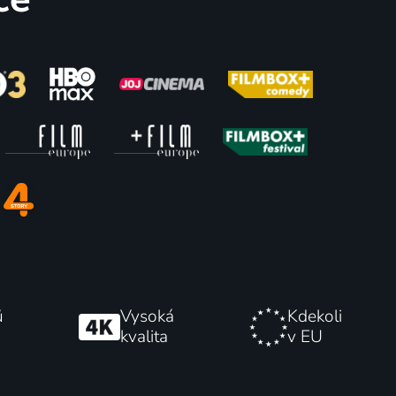
78
72
%
%
Kam slunce nechodí
1971 | Československo | Komedie
57
84
%
%
ů
Vysoká
Kdekoli
kvalita
v EU