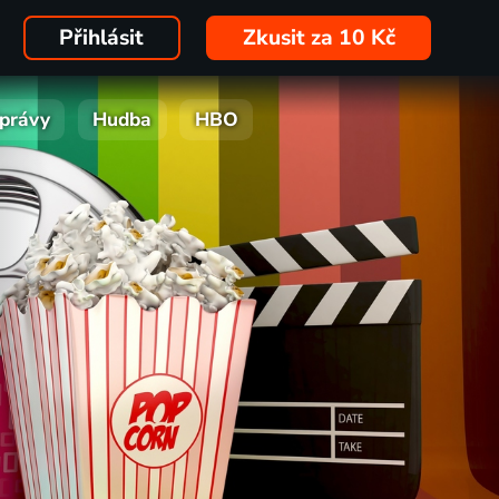
Přihlásit
Zkusit za 10 Kč
právy
Hudba
HBO