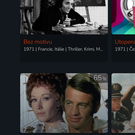
Bez motivu
Utopen
1971 | Francie, Itálie | Thriller, Krimi, Mysteriózní
1971 | Če
65
%