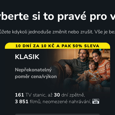
berte si to pravé pro 
brí chlapi
Vím, že jsi vrah...
žete kdykoli jednoduše změnit nebo zrušit. Vše je be
skoslovensko | Drama
1971 | Československo | Krimi
10 DNÍ ZA 10 KČ A PAK 50% SLEVA
KLASIK
69
%
Nepřekonatelný
poměr cena/výkon
161
TV stanic, až
30
dní zpětně,
3 851
filmů
,
neomezené nahrávání
,
Coudercová
Petrolejové lampy