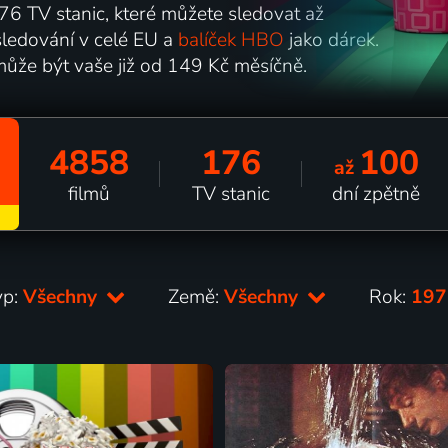
6 TV stanic, které můžete sledovat až
ledování v celé EU a
balíček HBO
jako dárek.
může být vaše již od 149 Kč měsíčně.
4858
176
100
až
filmů
TV stanic
dní zpětně
yp:
Všechny
Země:
Všechny
Rok:
19