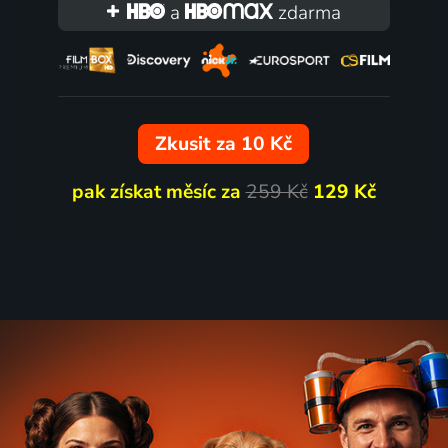
lie, Francie | Drama
1971 | Československo | Drama
a
zdarma
62
%
Zkusit za 10 Kč
pak získat měsíc za
259 Kč
129 Kč
vání účtů
Kořist
SA | Western