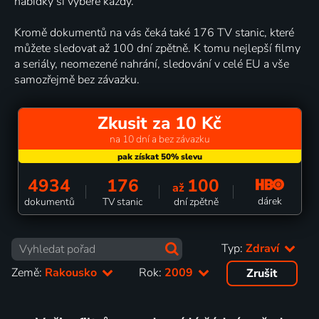
nabídky si vybere každý.
Kromě dokumentů na vás čeká také 176 TV stanic, které
můžete sledovat až 100 dní zpětně. K tomu nejlepší filmy
a seriály, neomezené nahrání, sledování v celé EU a vše
samozřejmě bez závazku.
Zkusit za 10 Kč
na 10 dní a bez závazku
4934
176
100
až
dárek
dokumentů
TV stanic
dní zpětně
Typ:
Zdraví
Země:
Rakousko
Rok:
2009
Zrušit