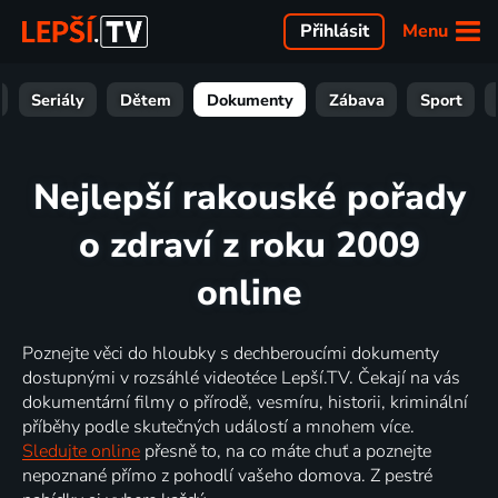
Menu
Přihlásit
Seriály
Dětem
Dokumenty
Zábava
Sport
Nejlepší rakouské pořady
o zdraví z roku 2009
online
Poznejte věci do hloubky s dechberoucími dokumenty
dostupnými v rozsáhlé videotéce Lepší.TV. Čekají na vás
dokumentární filmy o přírodě, vesmíru, historii, kriminální
příběhy podle skutečných událostí a mnohem více.
Sledujte online
přesně to, na co máte chuť a poznejte
nepoznané přímo z pohodlí vašeho domova. Z pestré