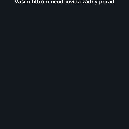
Vašim filtrům neodpovídá žádný pořad