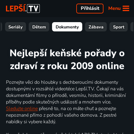
Menu
Přihlásit
Seriály
Dětem
Dokumenty
Zábava
Sport
Nejlepší keňské pořady o
zdraví z roku 2009 online
Poznejte věci do hloubky s dechberoucími dokumenty
dostupnými v rozsáhlé videotéce Lepší.TV. Čekají na vás
dokumentární filmy o přírodě, vesmíru, historii, kriminální
příběhy podle skutečných událostí a mnohem více.
Sledujte online
přesně to, na co máte chuť a poznejte
nepoznané přímo z pohodlí vašeho domova. Z pestré
nabídky si vybere každý.