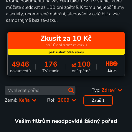
Kromě dokumentů na vás čeká také 176 TV stanic, které
můžete sledovat až 100 dní zpětně. K tomu nejlepší filmy
a seriály, neomezené nahrání, sledování v celé EU a vše
samozřejmě bez závazku.
Zkusit za 10 Kč
na 10 dní a bez závazku
4946
176
100
až
dárek
dokumentů
TV stanic
dní zpětně
Typ:
Zdraví
Země:
Keňa
Rok:
2009
Zrušit
Vašim filtrům neodpovídá žádný pořad