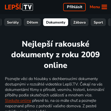
Menu
Přihlásit
Seriály
Dětem
Dokumenty
Zábava
Sport
Nejlepší rakouské
dokumenty z roku 2009
online
Poznejte věci do hloubky s dechberoucími dokumenty
dostupnými v rozsáhlé videotéce Lepší.TV. Čekají na vás
dokumentární filmy o přírodě, vesmíru, historii, kriminální
příběhy podle skutečných událostí a mnohem více.
Sledujte online
přesně to, na co máte chuť a poznejte
nepoznané přímo z pohodlí vašeho domova. Z pestré