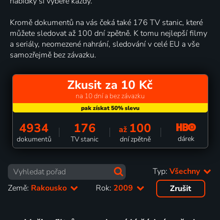
nabídky si vybere každý.
Kromě dokumentů na vás čeká také 176 TV stanic, které
můžete sledovat až 100 dní zpětně. K tomu nejlepší filmy
a seriály, neomezené nahrání, sledování v celé EU a vše
samozřejmě bez závazku.
Zkusit za 10 Kč
na 10 dní a bez závazku
4934
176
100
až
dárek
dokumentů
TV stanic
dní zpětně
Typ:
Všechny
Země:
Rakousko
Rok:
2009
Zrušit