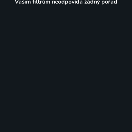
Vašim filtrům neodpovídá žádný pořad