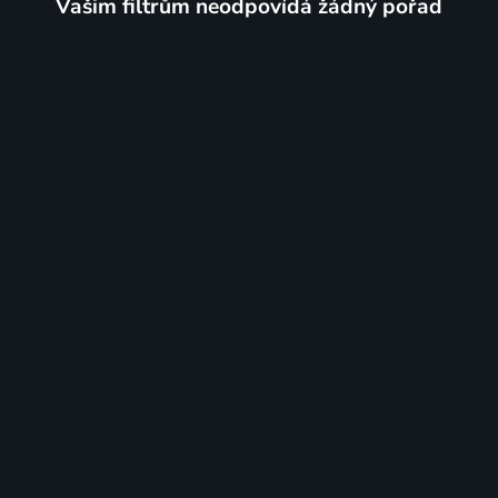
Vašim filtrům neodpovídá žádný pořad