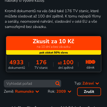
nabídky si vybere každý.
Kromě dokumentů na vás čeká také 176 TV stanic, které
můžete sledovat až 100 dní zpětně. K tomu nejlepší filmy
a seriály, neomezené nahrání, sledování v celé EU a vše
samozřejmě bez závazku.
Zkusit za 10 Kč
na 10 dní a bez závazku
4933
176
100
až
dárek
dokumentů
TV stanic
dní zpětně
Typ:
Zdraví
Země:
Rumunsko
Rok:
2009
Zrušit