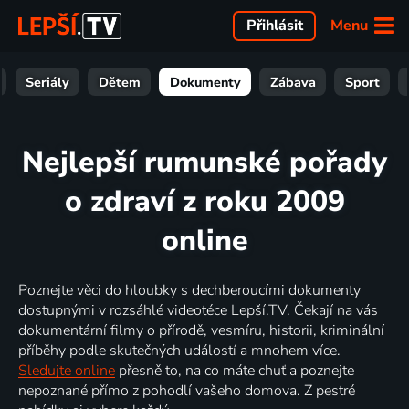
Menu
Přihlásit
Seriály
Dětem
Dokumenty
Zábava
Sport
Nejlepší rumunské pořady
o zdraví z roku 2009
online
Poznejte věci do hloubky s dechberoucími dokumenty
dostupnými v rozsáhlé videotéce Lepší.TV. Čekají na vás
dokumentární filmy o přírodě, vesmíru, historii, kriminální
příběhy podle skutečných událostí a mnohem více.
Sledujte online
přesně to, na co máte chuť a poznejte
nepoznané přímo z pohodlí vašeho domova. Z pestré