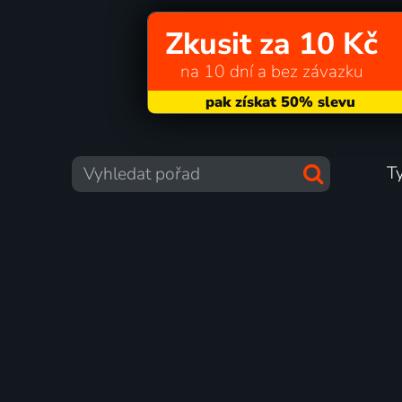
Zkusit za 10 Kč
na 10 dní a bez závazku
T