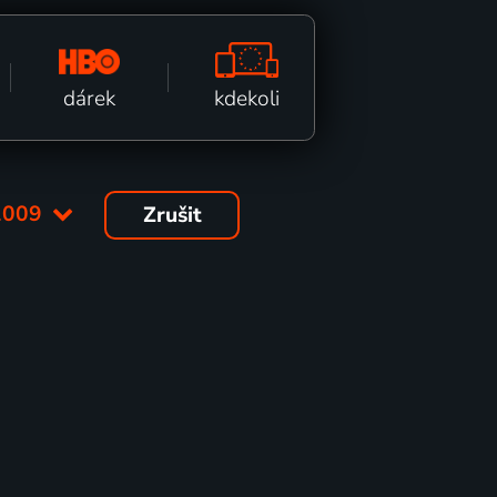
kdekoli
dárek
2009
Zrušit