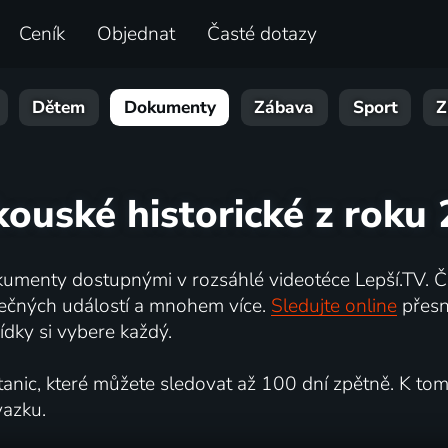
Ceník
Objednat
Časté dotazy
Dětem
Dokumenty
Zábava
Sport
Z
kouské historické z roku
umenty dostupnými v rozsáhlé videotéce Lepší.TV. Če
kutečných událostí a mnohem více.
Sledujte online
přesn
dky si vybere každý.
ic, které můžete sledovat až 100 dní zpětně. K tomu 
vazku.