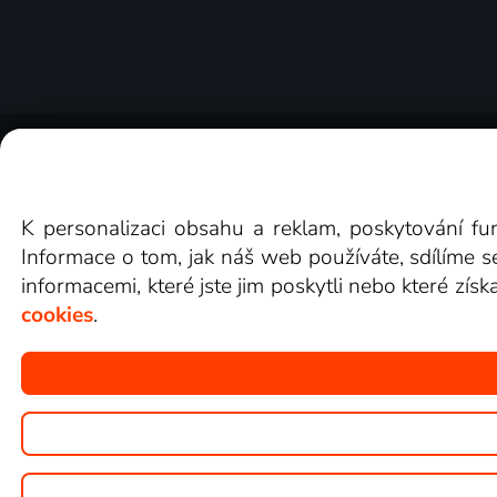
O Lepší.TV
Novinky
Recenze
Obcho
K personalizaci obsahu a reklam, poskytování fu
Informace o tom, jak náš web používáte, sdílíme s
informacemi, které jste jim poskytli nebo které získ
cookies
.
Copyright © goNET s.r.o.