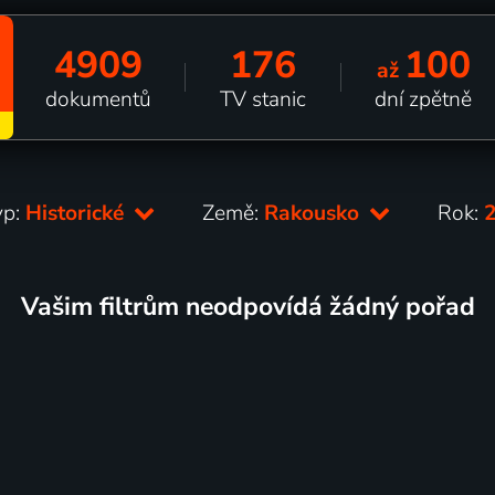
4909
176
100
až
dokumentů
TV stanic
dní zpětně
yp:
Historické
Země:
Rakousko
Rok:
Vašim filtrům neodpovídá žádný pořad