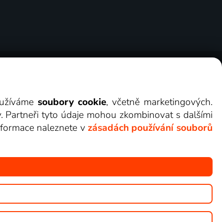
ry
Cookies
Kontakt
Darovat Lepší.TV
využíváme
soubory cookie
, včetně marketingových.
y. Partneři tyto údaje mohou zkombinovat s dalšími
 informace naleznete v
zásadách používání souborů
žete sledovat v Lepší.TV.