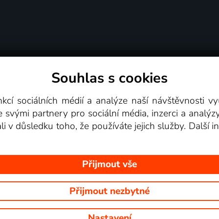
Souhlas s cookies
dní podmínky
Podporovaná zařízení
Pro partne
nkcí sociálních médií a analýze naší návštěvnosti 
e svými partnery pro sociální média, inzerci a analýz
Videotéka
ali v důsledku toho, že používáte jejich služby. Další
Přijmout vše
Přijmout nezbytné
 Na tomto webu jsou zobrazovány obrázky z pořadů TV stanic, které mů
Nastavení