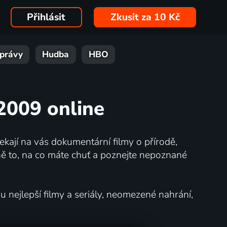
Přihlásit
Zkusit za 10 Kč
právy
Hudba
HBO
 2009 online
kají na vás dokumentární filmy o přírodě,
ě to, na co máte chuť a poznejte nepoznané
nejlepší filmy a seriály, neomezené nahrání,