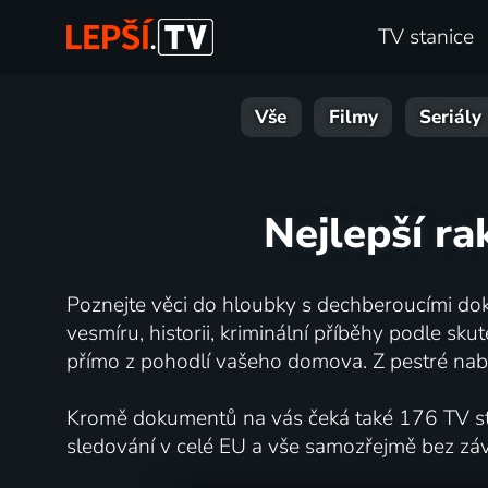
TV stanice
Vše
Filmy
Seriály
Nejlepší ra
Poznejte věci do hloubky s dechberoucími dok
vesmíru, historii, kriminální příběhy podle s
přímo z pohodlí vašeho domova. Z pestré nabí
Kromě dokumentů na vás čeká také 176 TV stan
sledování v celé EU a vše samozřejmě bez zá