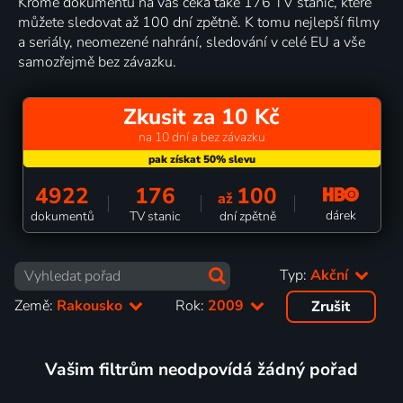
Kromě dokumentů na vás čeká také 176 TV stanic, které
můžete sledovat až 100 dní zpětně. K tomu nejlepší filmy
a seriály, neomezené nahrání, sledování v celé EU a vše
samozřejmě bez závazku.
Zkusit za 10 Kč
na 10 dní a bez závazku
4922
176
100
až
dárek
dokumentů
TV stanic
dní zpětně
Typ:
Akční
Země:
Rakousko
Rok:
2009
Zrušit
Vašim filtrům neodpovídá žádný pořad