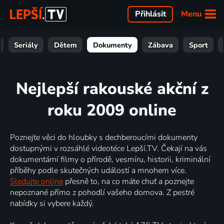
Menu
Přihlásit
Seriály
Dětem
Dokumenty
Zábava
Sport
Nejlepší rakouské akční z
roku 2009 online
Poznejte věci do hloubky s dechberoucími dokumenty
dostupnými v rozsáhlé videotéce Lepší.TV. Čekají na vás
dokumentární filmy o přírodě, vesmíru, historii, kriminální
příběhy podle skutečných událostí a mnohem více.
Sledujte online
přesně to, na co máte chuť a poznejte
nepoznané přímo z pohodlí vašeho domova. Z pestré
nabídky si vybere každý.