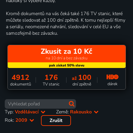
nabídky si vybere každý.
Kromě dokumentů na vás čeká také 176 TV stanic, které
můžete sledovat až 100 dní zpětně. K tomu nejlepší filmy
a seriály, neomezené nahrání, sledování v celé EU a vše
samozřejmě bez závazku.
Zkusit za 10 Kč
na 10 dní a bez závazku
4912
176
100
až
dárek
dokumentů
TV stanic
dní zpětně
Typ:
Vzdělávací
Země:
Rakousko
Rok:
2009
Zrušit