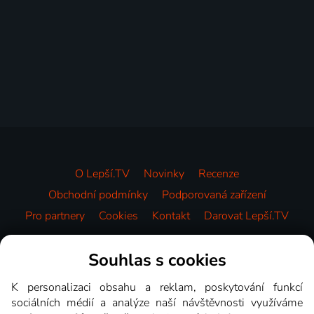
O Lepší.TV
Novinky
Recenze
Obchodní podmínky
Podporovaná zařízení
Pro partnery
Cookies
Kontakt
Darovat Lepší.TV
Videotéka
Souhlas s cookies
K personalizaci obsahu a reklam, poskytování funkcí
sociálních médií a analýze naší návštěvnosti využíváme