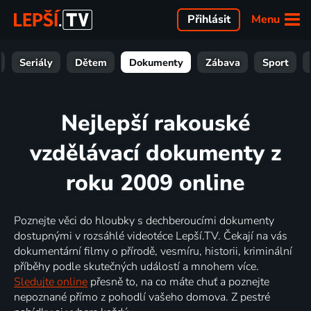
Menu
Přihlásit
Seriály
Dětem
Dokumenty
Zábava
Sport
Nejlepší rakouské
vzdělávací dokumenty z
roku 2009 online
Poznejte věci do hloubky s dechberoucími dokumenty
dostupnými v rozsáhlé videotéce Lepší.TV. Čekají na vás
dokumentární filmy o přírodě, vesmíru, historii, kriminální
příběhy podle skutečných událostí a mnohem více.
Sledujte online
přesně to, na co máte chuť a poznejte
nepoznané přímo z pohodlí vašeho domova. Z pestré