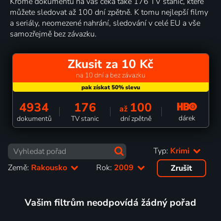
Kromě dokumentů na vás čeká také 176 TV stanic, které
můžete sledovat až 100 dní zpětně. K tomu nejlepší filmy
a seriály, neomezené nahrání, sledování v celé EU a vše
samozřejmě bez závazku.
Zkusit za 10 Kč
na 10 dní a bez závazku
4934
176
100
až
dárek
dokumentů
TV stanic
dní zpětně
Typ:
Krimi
Země:
Rakousko
Rok:
2009
Zrušit
Vašim filtrům neodpovídá žádný pořad