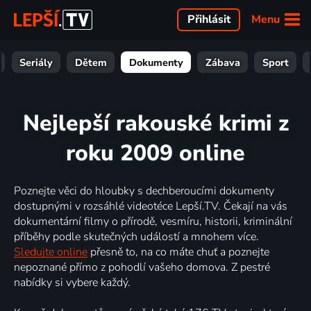
Menu
Přihlásit
Seriály
Dětem
Dokumenty
Zábava
Sport
Nejlepší rakouské krimi z
roku 2009 online
Poznejte věci do hloubky s dechberoucími dokumenty
dostupnými v rozsáhlé videotéce Lepší.TV. Čekají na vás
dokumentární filmy o přírodě, vesmíru, historii, kriminální
příběhy podle skutečných událostí a mnohem více.
Sledujte online
přesně to, na co máte chuť a poznejte
nepoznané přímo z pohodlí vašeho domova. Z pestré
nabídky si vybere každý.