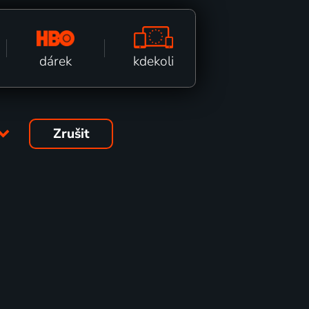
kdekoli
dárek
Zrušit