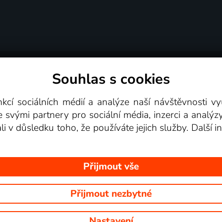
Souhlas s cookies
dní podmínky
Podporovaná zařízení
Pro partne
nkcí sociálních médií a analýze naší návštěvnosti 
e svými partnery pro sociální média, inzerci a analýz
Videotéka
ali v důsledku toho, že používáte jejich služby. Další
Přijmout vše
Přijmout nezbytné
 Na tomto webu jsou zobrazovány obrázky z pořadů TV stanic, které mů
Nastavení