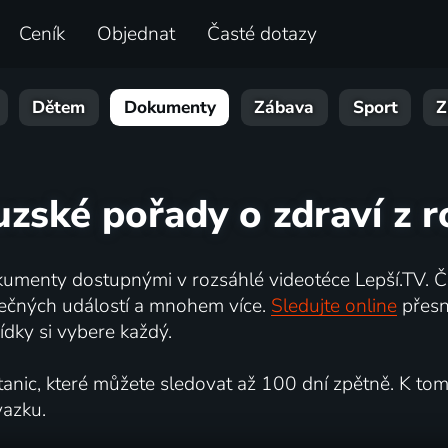
Ceník
Objednat
Časté dotazy
Dětem
Dokumenty
Zábava
Sport
Z
uzské pořady o zdraví z 
umenty dostupnými v rozsáhlé videotéce Lepší.TV. Če
kutečných událostí a mnohem více.
Sledujte online
přesn
dky si vybere každý.
ic, které můžete sledovat až 100 dní zpětně. K tomu 
vazku.