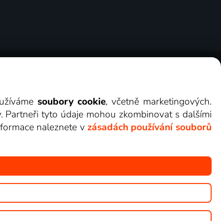
ry
Cookies
Kontakt
Darovat Lepší.TV
využíváme
soubory cookie
, včetně marketingových.
y. Partneři tyto údaje mohou zkombinovat s dalšími
 informace naleznete v
zásadách používání souborů
žete sledovat v Lepší.TV.