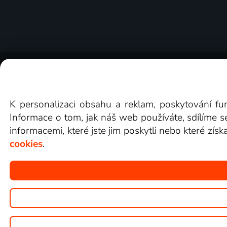
O Lepší.TV
Novinky
Recenze
Obcho
K personalizaci obsahu a reklam, poskytování fu
Informace o tom, jak náš web používáte, sdílíme s
informacemi, které jste jim poskytli nebo které získ
cookies
.
Copyright © goNET s.r.o.