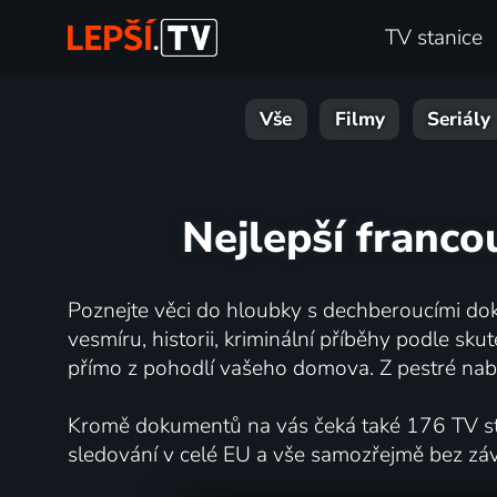
TV stanice
Vše
Filmy
Seriály
Nejlepší franco
Poznejte věci do hloubky s dechberoucími dok
vesmíru, historii, kriminální příběhy podle s
přímo z pohodlí vašeho domova. Z pestré nabí
Kromě dokumentů na vás čeká také 176 TV stan
sledování v celé EU a vše samozřejmě bez zá