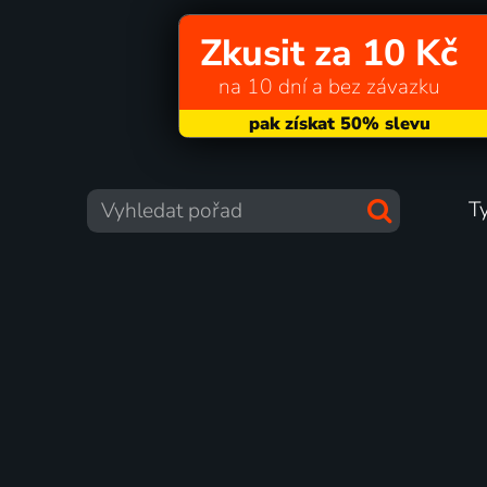
Zkusit za 10 Kč
na 10 dní a bez závazku
T