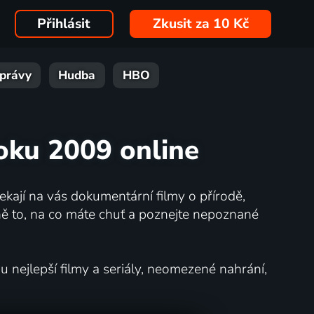
Přihlásit
Zkusit za 10 Kč
právy
Hudba
HBO
roku 2009 online
kají na vás dokumentární filmy o přírodě,
ě to, na co máte chuť a poznejte nepoznané
nejlepší filmy a seriály, neomezené nahrání,