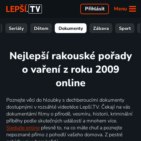
Menu
Přihlásit
Seriály
Dětem
Dokumenty
Zábava
Sport
Nejlepší rakouské pořady
o vaření z roku 2009
online
Poznejte věci do hloubky s dechberoucími dokumenty
dostupnými v rozsáhlé videotéce Lepší.TV. Čekají na vás
dokumentární filmy o přírodě, vesmíru, historii, kriminální
příběhy podle skutečných událostí a mnohem více.
Sledujte online
přesně to, na co máte chuť a poznejte
nepoznané přímo z pohodlí vašeho domova. Z pestré