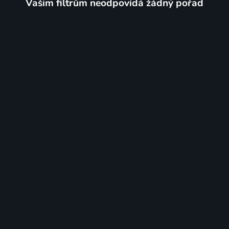
Vašim filtrům neodpovídá žádný pořad