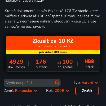
nabídky si vybere každý.
Kromě dokumentů na vás čeká také 176 TV stanic, které
můžete sledovat až 100 dní zpětně. K tomu nejlepší filmy
a seriály, neomezené nahrání, sledování v celé EU a vše
samozřejmě bez závazku.
Zkusit za 10 Kč
na 10 dní a bez závazku
4929
176
100
až
dárek
dokumentů
TV stanic
dní zpětně
Typ:
Vaření
Země:
Rakousko
Rok:
2009
Zrušit