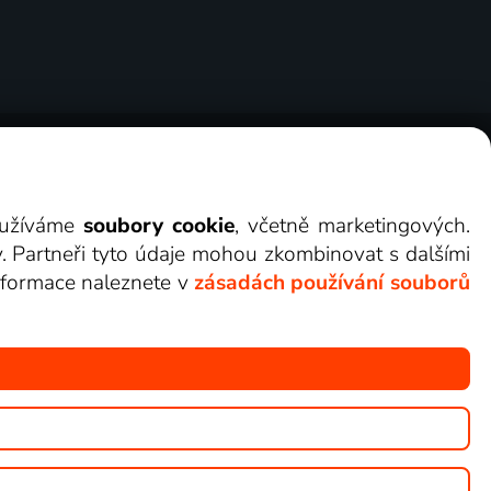
ry
Cookies
Kontakt
Darovat Lepší.TV
využíváme
soubory cookie
, včetně marketingových.
y. Partneři tyto údaje mohou zkombinovat s dalšími
 informace naleznete v
zásadách používání souborů
žete sledovat v Lepší.TV.