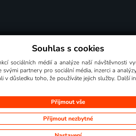
Souhlas s cookies
dní podmínky
Podporovaná zařízení
Pro partne
nkcí sociálních médií a analýze naší návštěvnosti 
e svými partnery pro sociální média, inzerci a analýz
Videotéka
ali v důsledku toho, že používáte jejich služby. Další
Přijmout vše
Přijmout nezbytné
 Na tomto webu jsou zobrazovány obrázky z pořadů TV stanic, které mů
Nastavení