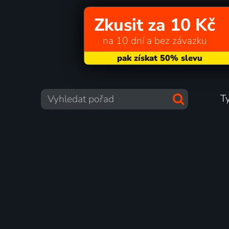
Zkusit za 10 Kč
na 10 dní a bez závazku
T