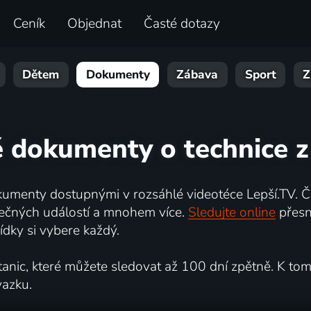
Ceník
Objednat
Časté dotazy
Dětem
Dokumenty
Zábava
Sport
Z
é dokumenty o technice z
umenty dostupnými v rozsáhlé videotéce Lepší.TV. Če
kutečných událostí a mnohem více.
Sledujte online
přesn
dky si vybere každý.
ic, které můžete sledovat až 100 dní zpětně. K tomu 
vazku.