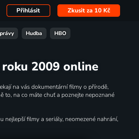
Přihlásit
Zkusit za 10 Kč
právy
Hudba
HBO
 roku 2009 online
kají na vás dokumentární filmy o přírodě,
ě to, na co máte chuť a poznejte nepoznané
nejlepší filmy a seriály, neomezené nahrání,