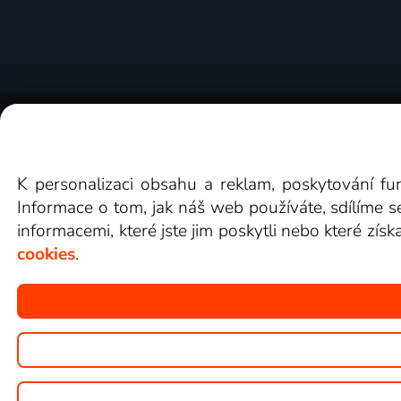
O Lepší.TV
Novinky
Recenze
Obcho
K personalizaci obsahu a reklam, poskytování fu
Informace o tom, jak náš web používáte, sdílíme s
informacemi, které jste jim poskytli nebo které získ
cookies
.
Copyright © goNET s.r.o.