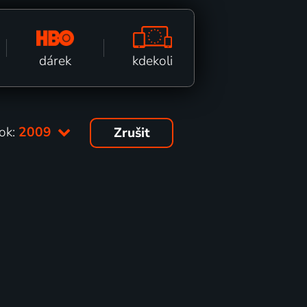
kdekoli
dárek
ok:
2009
Zrušit