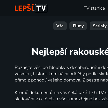
TV stanice
Vše
Filmy
Seriály
Nejlepší rakousk
Poznejte věci do hloubky s dechberoucími dok
vesmíru, historii, kriminální příběhy podle s
přímo z pohodlí vašeho domova. Z pestré nabí
Kromě dokumentů na vás čeká také 176 TV stan
sledování v celé EU a vše samozřejmě bez zá