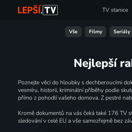
TV stanice
Vše
Filmy
Seriály
Nejlepší ra
Poznejte věci do hloubky s dechberoucími dok
vesmíru, historii, kriminální příběhy podle s
přímo z pohodlí vašeho domova. Z pestré nabí
Kromě dokumentů na vás čeká také 176 TV stan
sledování v celé EU a vše samozřejmě bez zá