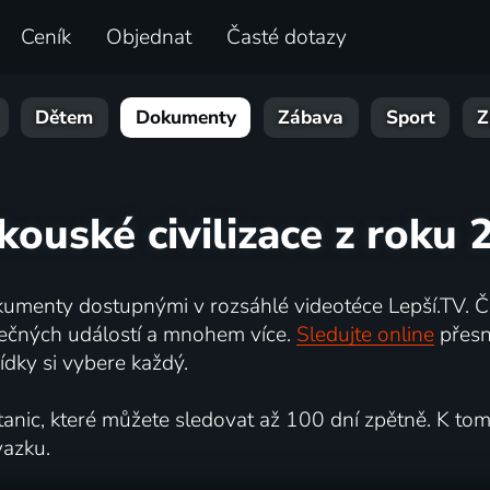
Ceník
Objednat
Časté dotazy
Dětem
Dokumenty
Zábava
Sport
Z
kouské civilizace z roku
umenty dostupnými v rozsáhlé videotéce Lepší.TV. Če
kutečných událostí a mnohem více.
Sledujte online
přesn
dky si vybere každý.
ic, které můžete sledovat až 100 dní zpětně. K tomu 
vazku.