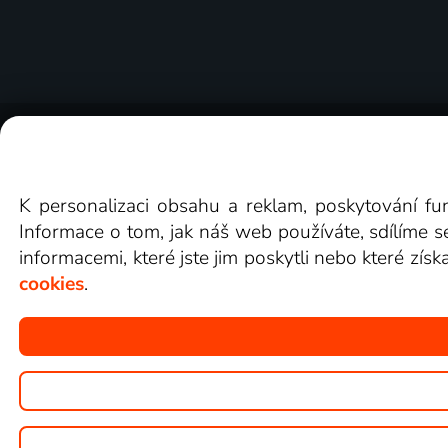
O Lepší.TV
Novinky
Recenze
Obcho
K personalizaci obsahu a reklam, poskytování fu
Informace o tom, jak náš web používáte, sdílíme s
informacemi, které jste jim poskytli nebo které získ
cookies
.
Copyright © goNET s.r.o.