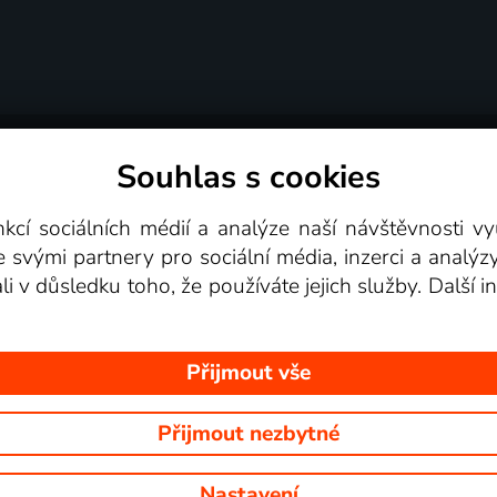
Souhlas s cookies
dní podmínky
Podporovaná zařízení
Pro partne
nkcí sociálních médií a analýze naší návštěvnosti 
e svými partnery pro sociální média, inzerci a analýz
Videotéka
ali v důsledku toho, že používáte jejich služby. Další
Přijmout vše
Přijmout nezbytné
 Na tomto webu jsou zobrazovány obrázky z pořadů TV stanic, které mů
Nastavení