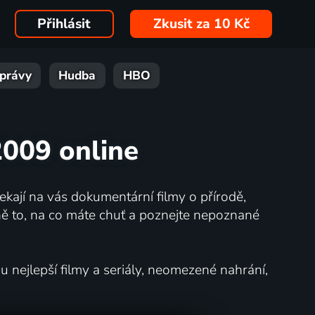
Přihlásit
Zkusit za 10 Kč
právy
Hudba
HBO
 2009 online
kají na vás dokumentární filmy o přírodě,
ě to, na co máte chuť a poznejte nepoznané
nejlepší filmy a seriály, neomezené nahrání,