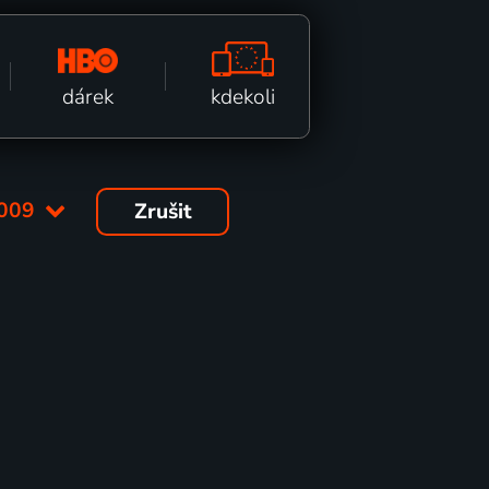
kdekoli
dárek
009
Zrušit