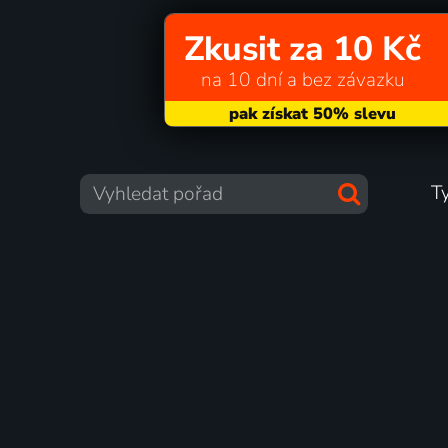
Zkusit za 10 Kč
na 10 dní a bez závazku
T