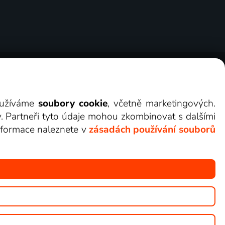
ry
Cookies
Kontakt
Darovat Lepší.TV
využíváme
soubory cookie
, včetně marketingových.
y. Partneři tyto údaje mohou zkombinovat s dalšími
 informace naleznete v
zásadách používání souborů
žete sledovat v Lepší.TV.