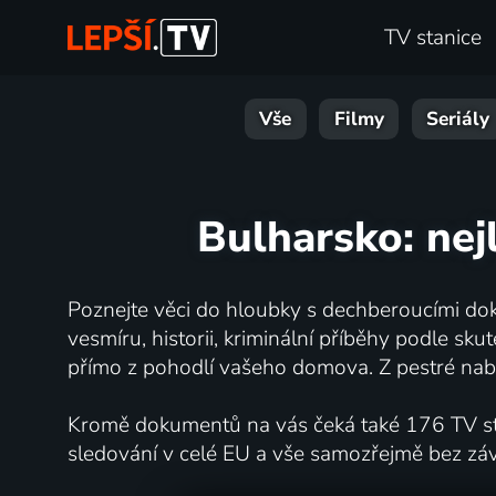
TV stanice
Vše
Filmy
Seriály
Bulharsko: nej
Poznejte věci do hloubky s dechberoucími dok
vesmíru, historii, kriminální příběhy podle s
přímo z pohodlí vašeho domova. Z pestré nabí
Kromě dokumentů na vás čeká také 176 TV stan
sledování v celé EU a vše samozřejmě bez zá