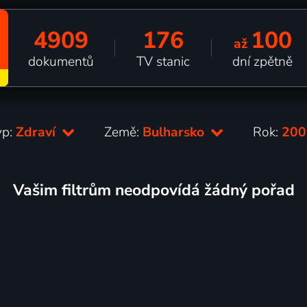
4909
176
100
až
dokumentů
TV stanic
dní zpětně
yp:
Zdraví
Země:
Bulharsko
Rok:
20
Vašim filtrům neodpovídá žádný pořad