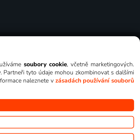
ry
Cookies
Kontakt
Darovat Lepší.TV
využíváme
soubory cookie
, včetně marketingových.
y. Partneři tyto údaje mohou zkombinovat s dalšími
 informace naleznete v
zásadách používání souborů
žete sledovat v Lepší.TV.