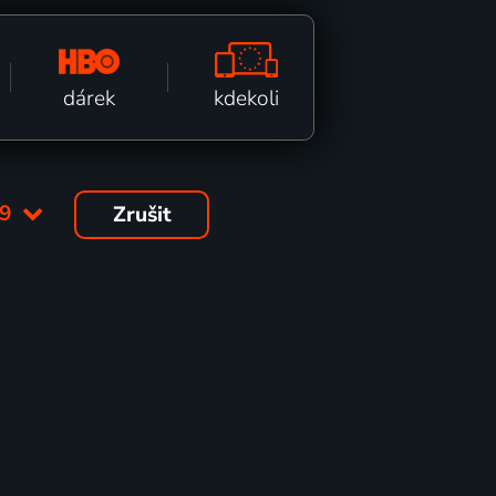
kdekoli
dárek
09
Zrušit