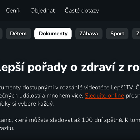
Ceník
Objednat
Časté dotazy
Dětem
Dokumenty
Zábava
Sport
Z
lepší pořady o zdraví z r
umenty dostupnými v rozsáhlé videotéce Lepší.TV. Če
kutečných událostí a mnohem více.
Sledujte online
přesn
dky si vybere každý.
ic, které můžete sledovat až 100 dní zpětně. K tomu 
vazku.