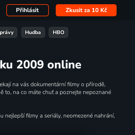
Přihlásit
Zkusit za 10 Kč
právy
Hudba
HBO
oku 2009 online
kají na vás dokumentární filmy o přírodě,
ě to, na co máte chuť a poznejte nepoznané
nejlepší filmy a seriály, neomezené nahrání,