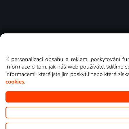
O Lepší.TV
Novinky
Recenze
Obcho
K personalizaci obsahu a reklam, poskytování fu
Informace o tom, jak náš web používáte, sdílíme s
informacemi, které jste jim poskytli nebo které získ
cookies
.
Copyright © goNET s.r.o.