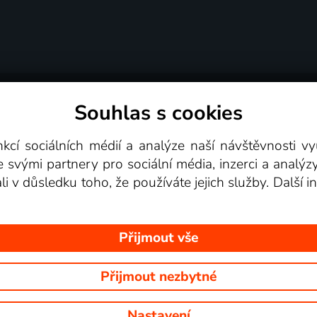
Souhlas s cookies
dní podmínky
Podporovaná zařízení
Pro partne
nkcí sociálních médií a analýze naší návštěvnosti 
e svými partnery pro sociální média, inzerci a analýz
Videotéka
ali v důsledku toho, že používáte jejich služby. Další
Přijmout vše
Přijmout nezbytné
 Na tomto webu jsou zobrazovány obrázky z pořadů TV stanic, které mů
Nastavení