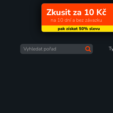
Zkusit za 10 Kč
na 10 dní a bez závazku
T