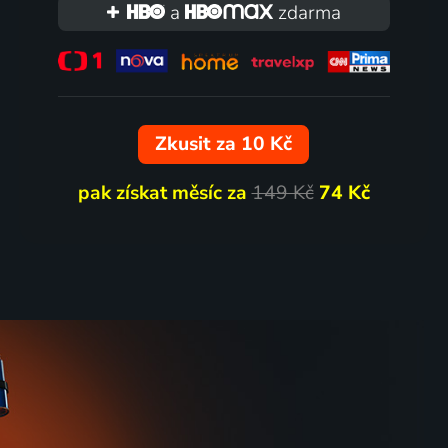
a
zdarma
čka
O Maryšce a vlčím hrádku
1974 | Československo | Animovaný, Rodinný
1979 | Československo | Animovaný, Pohádka
Zkusit za 10 Kč
pak získat měsíc za
149 Kč
74 Kč
74
%
O Modrém autíčku