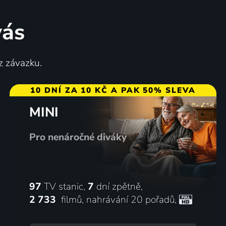
13 dílů
86
%
vás
z závazku.
10 DNÍ ZA 10 KČ A PAK 50% SLEVA
MINI
Hurvínkův rok
1991 | Československo | Animovaný, Fantasy, Komedie
2003 | Česká republika | Animovaný
Pro nenáročné diváky
97
TV stanic,
7
dní zpětně,
2 733
filmů
,
nahrávání 20 pořadů
,