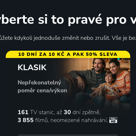
berte si to pravé pro 
žete kdykoli jednoduše změnit nebo zrušit. Vše je be
10 DNÍ ZA 10 KČ A PAK 50% SLEVA
KLASIK
ák
Až opadá listí z dubu
2017 | Česká republika | Animovaný, Rodinný
Nepřekonatelný
poměr cena/výkon
77
2 díly
%
161
TV stanic, až
30
dní zpětně,
3 855
filmů
,
neomezené nahrávání
,