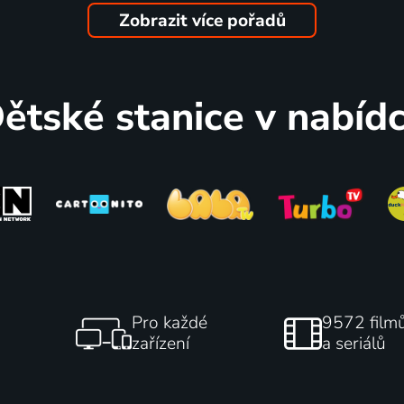
Zobrazit více pořadů
Žofka a její dobrodružství 
1995 | Česká republika | Animovaný, Pohádka
ětské stanice v nabíd
79
7 dílů
%
ája
Rychlé šípy
Pro každé
9572 film
zařízení
a seriálů
1987 | Československo | Animovaný, Rodinný