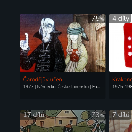
75
4 díly
%
Čarodějův učeň
Krakon
1977 | Německo, Československo | Fantasy, Animovaný
17 dílů
73
7 dílů
%