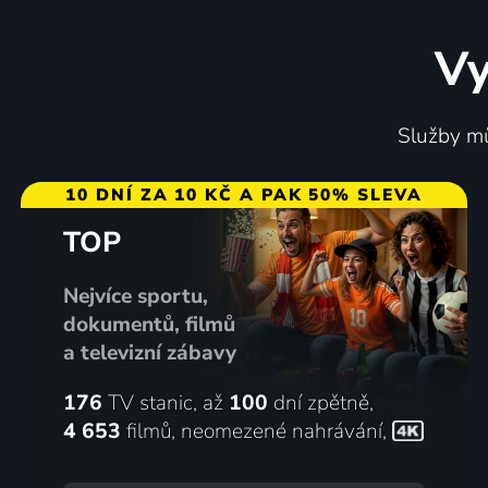
8 dílů
Vy
Služby mů
10 DNÍ ZA 10 KČ A PAK 50% SLEVA
TOP
Mikrob
Bílý tes
1986 | Československo | Animovaný
Nejvíce sportu,
dokumentů, filmů
a televizní zábavy
3 díly
84
9 dílů
%
176
TV stanic, až
100
dní zpětně,
4 653
filmů
,
neomezené nahrávání
,