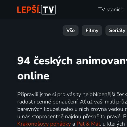
TV stanice
Vše
Filmy
Seriály
94 českých animovan
online
Připravili jsme si pro vás ty nejoblíbenější 
radost i cenné ponaučení. Ať už vaši malí průz
barevných kouzel nebo u nich zrovna vedou 
u nás stoprocentně najdou přesně to pravé. Pu
Krakonošovy pohádky
a
Pat & Mat
, u kterých