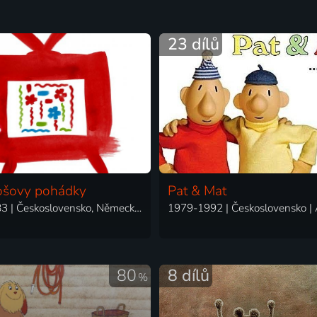
23 dílů
ošovy pohádky
Pat & Mat
1975-1983 | Československo, Německo | Animovaný, Rodinný, Loutkový, Pohádka
80
8 dílů
%