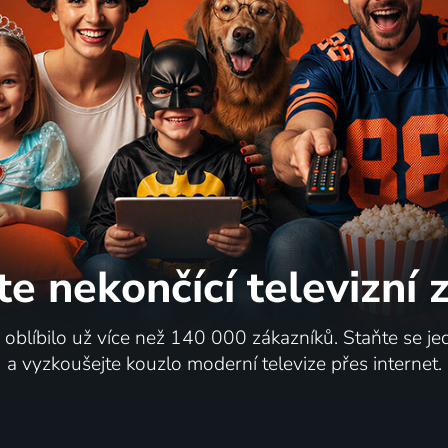
1974 | Československo | Animovaný, Pohádka
1983 | Československo | Anim
72
24 dílů
%
te nekončící
televizní
 Růženka aneb Spící
Ty Brďo!
i oblíbilo už více než 140 000 zákazníků. Staňte se je
ce
a vyzkoušejte kouzlo moderní televize přes internet.
1990 | Československo, Japonsko | Animovaný, Pohádka
ů
3 díly