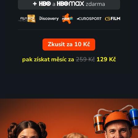
a
zdarma
Šebestová na
Příběhy kocoura Modroo
nách
Zkusit za 10 Kč
1998 | Česká republika | Animovaný, Komedie, Rodinný
pak získat měsíc za
259 Kč
129 Kč
76
18 dílů
%
tce
Rákosnícek a jeho rybník