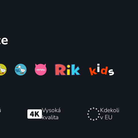
I.
Pat a Mat vo filme
1986 | Československo | Animovaný, Pohádka
2016 | Česká republika | Animovaný, Rodinný
ce
43
%
Restaurant
ů
Vysoká
Kdekoli
kvalita
v EU
2025 | Česká republika | Animovaný, Rodinný
1986 | Československo | Animovaný