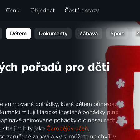
Ceník
Objednat
Časté dotazy
Dětem
Dokumenty
Zábava
Sport
Z
ých pořadů pro děti
české animované pohádky, které dětem přinesou
kumníci milují klasické kreslené pohádky plné
napínavé animované pohádky o dinosaurech,
sťte jim hity jako
Čarodějův učeň
,
 se zaručeně zabaví a vy si můžete na chvíli v