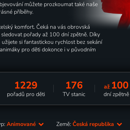
 objevování můžete prozkoumat také naše
krásné příběhy.
telský komfort. Čeká na vás obrovská
 sledovat pořady až 100 dní zpětně. Díky
ijete si fantastickou rychlost bez sekání
 animáky pro děti dokonce i v původním
1229
176
100
až
pořadů pro děti
TV stanic
dní zpětně
yp:
Animované
Země:
Česká republika