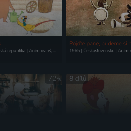
k
Pojďte pane, budeme si h
2002 | Česká republika | Animovaný, Rodinný
72
8 dílů
%