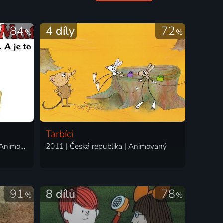
84
4 díly
72
%
%
Tarbíci
1979-1992 | Československo | Animovaný, Komedie, Rodinný
2011 | Česká republika | Animovaný
91
8 dílů
78
%
%