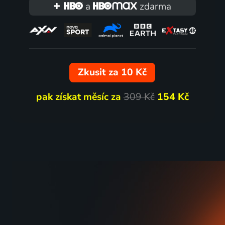
a
zdarma
Příběhy včelích medvídků
Mach a 
1984 | Česká republika | Animovaný, Loutkový, Rodinný
prázdni
Zkusit za 10 Kč
pak získat měsíc za
309 Kč
154 Kč
2 díly
Franta Nebojsa
O Doro