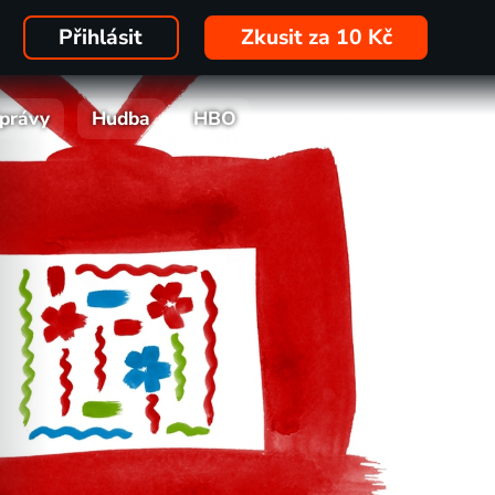
Přihlásit
Zkusit za 10 Kč
právy
Hudba
HBO