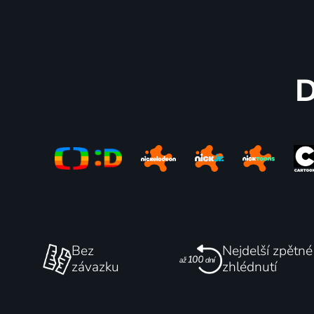
Brundibáři
Broučci
1980 | Česká republika | Animovaný, Pohádka
D
17 dílů
74
9 dílů
%
Pan Tau
Jája a P
Bez
Nejdelší zpětné
závazku
zhlédnutí
1970-1977 | Československo, Německo | Fantasy, Animovaný, Dobrodružný, Drama, Komedie, Pohádka, Rodinný