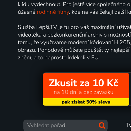
klidu vydechnout. Pro ještě více společného
úžasné
rodinné filmy
, kde na vás čekají další 
Služba Lepší.TV je tu pro váš maximální uživa
videotéka a bezkonkurenční archiv s možností
tomu, že využíváme moderní kódování H.265, už
obrazu. Pohodově můžete pouštět ty nejlepší
znění, a to naprosto kdekoli v EU.
Zkusit za 10 Kč
na 10 dní a bez závazku
T