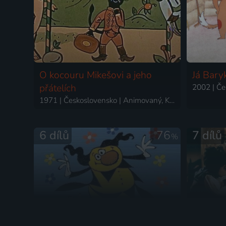
O kocouru Mikešovi a jeho
Já Bary
přátelích
1971 | Československo | Animovaný, Komedie, Pohádka
6 dílů
76
7 dílů
%