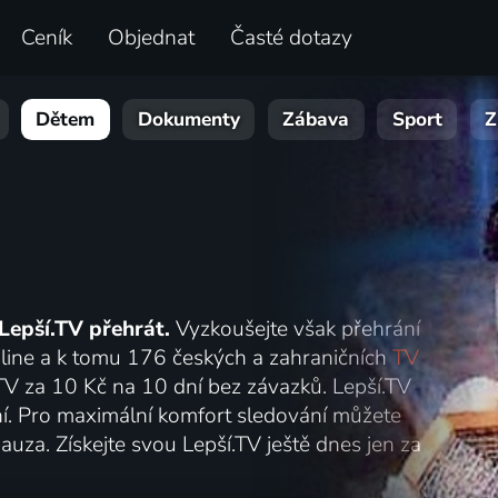
Ceník
Objednat
Časté dotazy
Dětem
Dokumenty
Zábava
Sport
Z
Lepší.TV přehrát.
Vyzkoušejte však přehrání
online a k tomu 176 českých a zahraničních
TV
.TV za 10 Kč na 10 dní bez závazků. Lepší.TV
lání. Pro maximální komfort sledování můžete
auza. Získejte svou Lepší.TV ještě dnes jen za