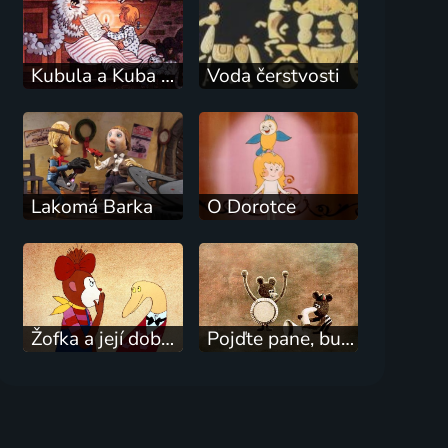
Kubula a Kuba Kubikula
Voda čerstvosti
Lakomá Barka
O Dorotce
Žofka a její dobrodružství I.
Pojďte pane, budeme si hrát