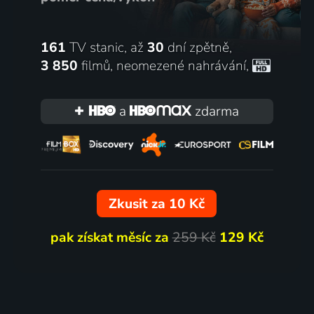
161
TV stanic, až
30
dní zpětně,
3 850
filmů
,
neomezené nahrávání
,
a
zdarma
Zkusit za 10 Kč
pak získat měsíc za
259 Kč
129 Kč