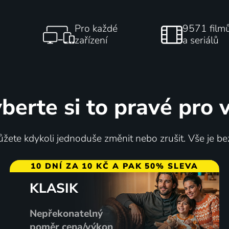
Pro každé
9571 film
zařízení
a seriálů
berte si to pravé pro 
žete kdykoli jednoduše změnit nebo zrušit. Vše je be
10 DNÍ ZA 10 KČ A PAK 50% SLEVA
KLASIK
Nepřekonatelný
poměr cena/výkon