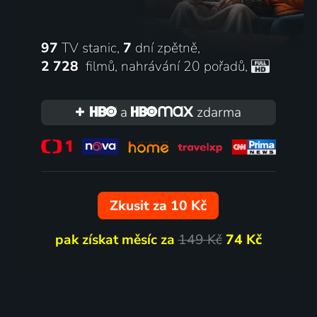
97
TV stanic,
7
dní zpětně,
2 728
filmů
,
nahrávání 20 pořadů
,
a
zdarma
Zkusit za 10 Kč
pak získat měsíc za
149 Kč
74 Kč