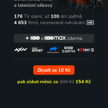
a televizní zábavy
176
TV stanic, až
100
dní zpětně,
4 653
filmů
,
neomezené nahrávání
,
a
zdarma
Zkusit za 10 Kč
pak získat měsíc za
309 Kč
154 Kč