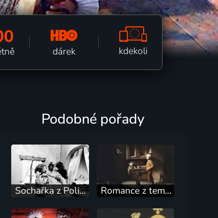
00
kdekoli
dárek
ětně
Podobné pořady
Sochařka z Poličky
Romance z temnot