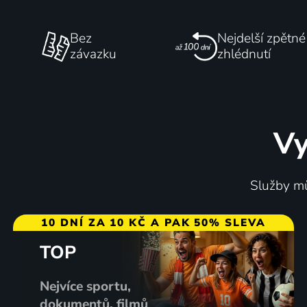
Bez
Nejdelší zpětné
závazku
zhlédnutí
Vy
Služby mů
10 DNÍ ZA 10 KČ A PAK 50% SLEVA
TOP
Nejvíce sportu,
dokumentů, filmů