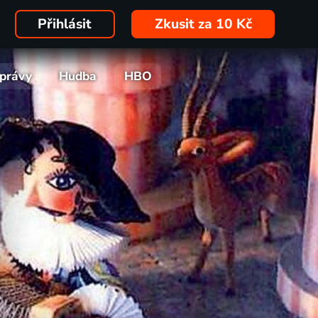
Přihlásit
Zkusit za 10 Kč
právy
Hudba
HBO