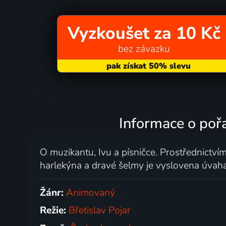
Vyzkoušet za 10 Kč
bez závazku
Informace o pořa
O muzikantu, Ivu a písničce. Prostřednictv
harlekýna a dravé šelmy je vyslovena úvah
Žánr:
Animovaný
Režie:
Břetislav Pojar