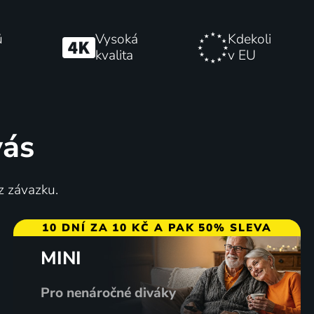
ů
Vysoká
Kdekoli
kvalita
v EU
vás
z závazku.
10 DNÍ ZA 10 KČ A PAK 50% SLEVA
MINI
Pro nenáročné diváky