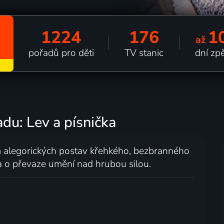
1224
176
1
až
pořadů pro děti
TV stanic
dní zp
du: Lev a písnička
ím alegorických postav křehkého, bezbranného
a o převaze umění nad hrubou silou.