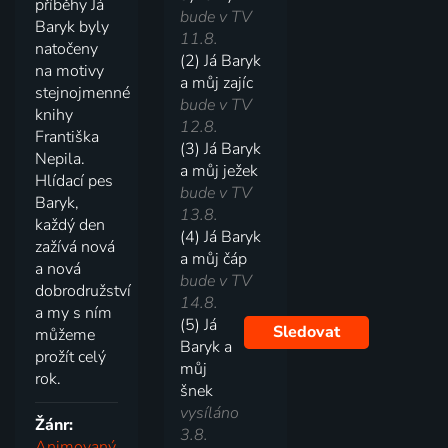
příběhy Já
bude v TV
Baryk byly
11.8.
natočeny
(2) Já Baryk
na motivy
a můj zajíc
stejnojmenné
bude v TV
knihy
12.8.
Františka
(3) Já Baryk
Nepila.
a můj ježek
Hlídací pes
bude v TV
Baryk,
13.8.
každý den
(4) Já Baryk
zažívá nová
a můj čáp
a nová
bude v TV
dobrodružství
14.8.
a my s ním
(5) Já
Sledovat
můžeme
Baryk a
prožít celý
můj
rok.
šnek
vysíláno
Žánr:
3.8.
Animovaný
,