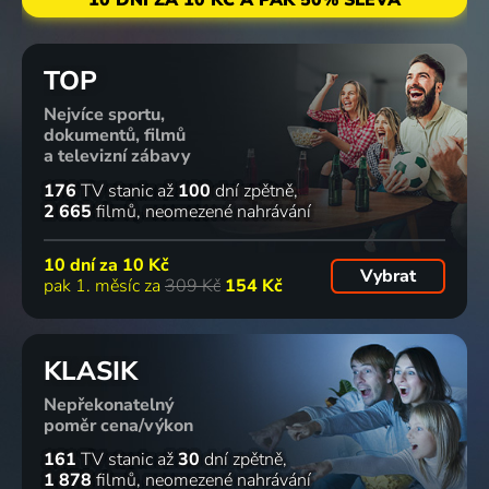
10 DNÍ ZA 10 KČ A PAK 50% SLEVA
TOP
Nejvíce sportu,
dokumentů, filmů
a televizní zábavy
176
TV stanic
až
100
dní zpětně
2 665
filmů
neomezené nahrávání
10 dní za
10 Kč
Vybrat
pak 1. měsíc za
309 Kč
154 Kč
KLASIK
Nepřekonatelný
poměr cena/výkon
161
TV stanic
až
30
dní zpětně
1 878
filmů
neomezené nahrávání