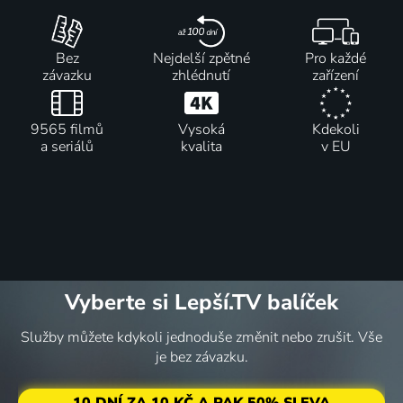
Bez
Nejdelší zpětné
Pro každé
závazku
zhlédnutí
zařízení
9565 filmů
Vysoká
Kdekoli
a seriálů
kvalita
v EU
Vyberte si Lepší.TV balíček
Služby můžete kdykoli jednoduše změnit nebo zrušit. Vše
je bez závazku.