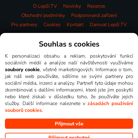
O Lepší.TV
Novinky
Recenze
Obchodní podmínky
Podporovaná zařízení
Pro partnery
Cookies
Kontakt
Darovat Lepší.TV
Videotéka
Souhlas s cookies
K personalizaci obsahu a reklam, poskytování funkcí
sociálních médií a analýze naší návštěvnosti využíváme
soubory cookie
, včetně marketingových. Informace o tom,
jak náš web používáte, sdílíme se svými partnery pro
sociální média, inzerci a analýzy. Partneři tyto údaje mohou
zkombinovat s dalšími informacemi, které jste jim poskytli
nebo které získali v důsledku toho, že používáte jejich
služby. Další informace naleznete v
zásadách používání
souborů cookies
.
Přijmout vše
Copyright © goNET s.r.o. Na tomto webu jsou zobrazovány
obrázky z pořadů TV stanic, které můžete sledovat v Lepší.TV.
Přijmout nezbytné