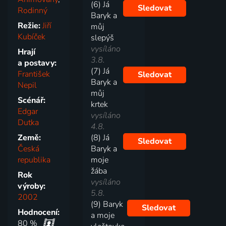
(6) Já
Sledovat
Rodinný
Baryk a
Režie:
Jiří
můj
Kubíček
slepýš
vysíláno
Hrají
3.8.
a postavy:
(7) Já
František
Sledovat
Baryk a
Nepil
můj
Scénář:
krtek
Edgar
vysíláno
Dutka
4.8.
Země:
(8) Já
Sledovat
Česká
Baryk a
republika
moje
žába
Rok
vysíláno
výroby:
5.8.
2002
(9) Baryk
Sledovat
Hodnocení:
a moje
80 %