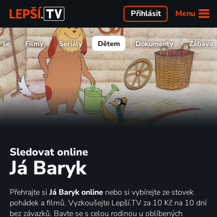
Menu
Přihlásit
Vše
Filmy
Seriály
Dětem
Dokumenty
Zábava
Sledovat online
Já Baryk
Přehrajte si
Já Baryk online
nebo si vybírejte ze stovek
pohádek a filmů. Vyzkoušejte Lepší.TV za 10 Kč na 10 dní
bez závazků. Bavte se s celou rodinou u oblíbených