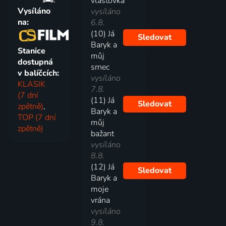
vlaštovka
Vysíláno
vysíláno
na:
6.8.
(10) Já
Sledovat
Baryk a
Stanice
můj
dostupná
srnec
v balíčcích:
vysíláno
KLASIK
7.8.
(7 dní
(11) Já
Sledovat
zpětně)
,
Baryk a
TOP (7 dní
můj
zpětně)
bažant
vysíláno
8.8.
(12) Já
Sledovat
Baryk a
moje
vrána
vysíláno
9.8.