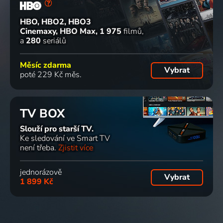
HBO, HBO2, HBO3
Cinemaxy, HBO Max
1 975
filmů
a
280
seriálů
Měsíc zdarma
Vybrat
poté 229 Kč měs.
TV BOX
Slouží pro starší TV.
Ke sledování ve Smart TV
není třeba.
Zjistit více
jednorázově
Vybrat
1 899 Kč