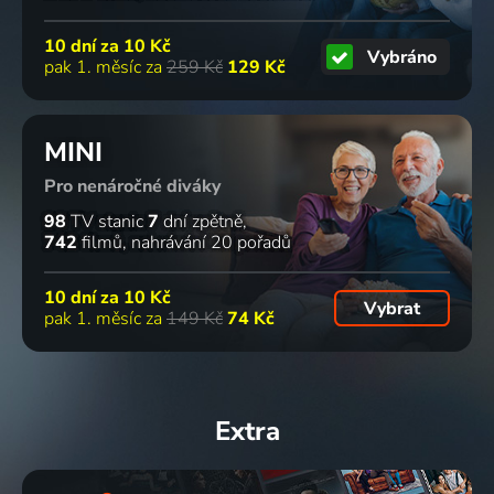
10 dní za
10 Kč
Vybráno
pak 1. měsíc za
259 Kč
129 Kč
MINI
Pro nenáročné diváky
98
TV stanic
7
dní zpětně
742
filmů
nahrávání 20 pořadů
10 dní za
10 Kč
Vybrat
pak 1. měsíc za
149 Kč
74 Kč
Extra