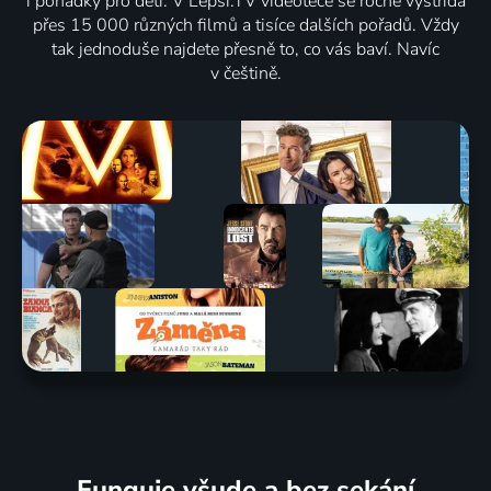
i pohádky pro děti. V Lepší.TV videotéce se ročně vystřídá
přes 15 000 různých filmů a tisíce dalších pořadů. Vždy
tak jednoduše najdete přesně to, co vás baví. Navíc
v češtině.
Funguje všude a bez sekání