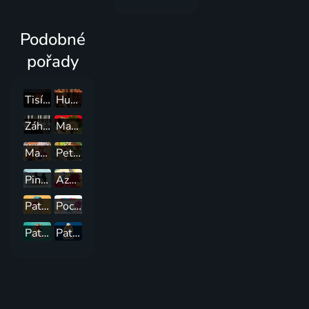
Podobné
pořady
Tisíc a jedna noc
Hurvínkův rok
Záhady Toma Wizarda
Madla a Ťap
Mach a Šebestová na prázdninách
Pettson a Fiškus 1+2
Pingu
Azur a Asmar
Pat a Mat ve filmu
Pocoyo
Pat a Mat: Zimní radovánky
Pat a Mat znovu v akci