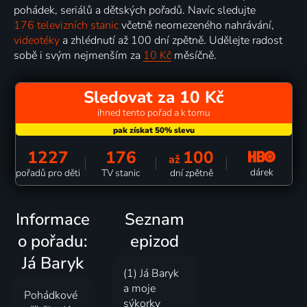
pohádek, seriálů a dětských pořadů. Navíc sledujte
176 televizních stanic
včetně neomezeného nahrávání,
videotéky
a zhlédnutí až 100 dní zpětně. Udělejte radost
sobě i svým nejmenším za
10 Kč
měsíčně.
Sledovat za 10 Kč
ihned tento pořad a k tomu
1227
176
100
až
dárek
pořadů pro děti
TV stanic
dní zpětně
Informace
Seznam
o pořadu:
epizod
Já Baryk
(1) Já Baryk
a moje
Pohádkové
sýkorky