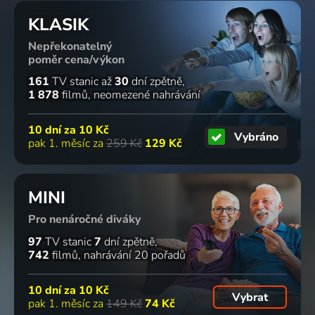
KLASIK
Nepřekonatelný
poměr cena/výkon
161
TV stanic
až
30
dní zpětně
1 878
filmů
neomezené nahrávání
10 dní za
10 Kč
Vybráno
pak 1. měsíc za
259 Kč
129 Kč
MINI
Pro nenáročné diváky
97
TV stanic
7
dní zpětně
742
filmů
nahrávání 20 pořadů
10 dní za
10 Kč
Vybrat
pak 1. měsíc za
149 Kč
74 Kč