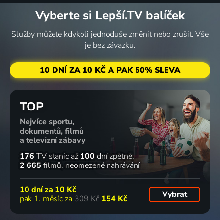
Vyberte si Lepší.TV balíček
Služby můžete kdykoli jednoduše změnit nebo zrušit. Vše
je bez závazku.
10 DNÍ ZA 10 KČ A PAK 50% SLEVA
TOP
Nejvíce sportu,
dokumentů, filmů
a televizní zábavy
176
TV stanic
až
100
dní zpětně
2 665
filmů
neomezené nahrávání
10 dní za
10 Kč
Vybrat
pak 1. měsíc za
309 Kč
154 Kč