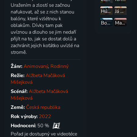
Uražením a zlostí se začnou
HúHú
Já Baryk
nafukovat, až se z nich stanou
balóny, které vzlétnou k
Bodláček a Jehlinka
Malý medvídek Pompon
oblakům. Dívky tam pak
uvíznou a dlouho se jim nedaří
přijít na to, jak se dostat dolů a
zachránit jejich koťátko uvízlé na
stromě.
Žánr:
Animovaný
,
Rodinný
Režie:
Alžbeta Mačáková
Mišejková
Scénář:
Alžbeta Mačáková
Mišejková
Země:
Česká republika
Rok výroby:
2022
Hodnocení:
50 %
Pořad je dostupný ve videotéce