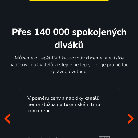
Přes 140 000 spokojených
diváků
Můžeme o Lepší.TV říkat cokoliv chceme, ale tisíce
nadšených uživatelů ví stejně nejlépe, proč je pro ně tou
správnou volbou.
kanálů
Lepší.TV sleduji už několik let s
m trhu
maximální spokojeností. Velký výběr
programů a nemuset běžet k TV na
začátek programu, to je přesně to, co
mi vyhovuje.