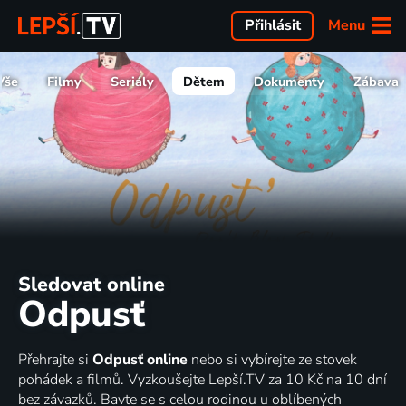
Menu
Přihlásit
Vše
Filmy
Seriály
Dětem
Dokumenty
Zábava
Sledovat online
Odpusť
Přehrajte si
Odpusť online
nebo si vybírejte ze stovek
pohádek a filmů. Vyzkoušejte Lepší.TV za 10 Kč na 10 dní
bez závazků. Bavte se s celou rodinou u oblíbených