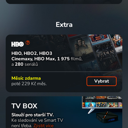
Extra
HBO, HBO2, HBO3
Cinemaxy, HBO Max
1 975
filmů
a
280
seriálů
Měsíc zdarma
Vybrat
poté 229 Kč měs.
TV BOX
Slouží pro starší TV.
Ke sledování ve Smart TV
není třeba.
Zjistit více