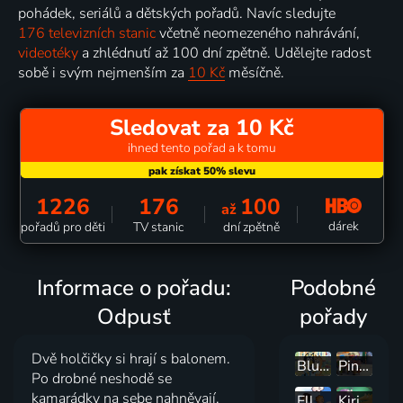
pohádek, seriálů a dětských pořadů. Navíc sledujte
176 televizních stanic
včetně neomezeného nahrávání,
videotéky
a zhlédnutí až 100 dní zpětně. Udělejte radost
sobě i svým nejmenším za
10 Kč
měsíčně.
Sledovat za 10 Kč
ihned tento pořad a k tomu
1226
176
100
až
dárek
pořadů pro děti
TV stanic
dní zpětně
Informace o pořadu:
Podobné
Odpusť
pořady
Dvě holčičky si hrají s balonem.
Bluey
Pinocchiova zázračná dedinka
Po drobné neshodě se
kamarádky na sebe nahněvají.
Ella, Oskar a Hú
Kiri a Lou