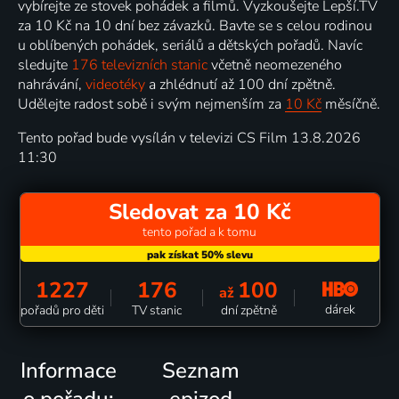
vybírejte ze stovek pohádek a filmů. Vyzkoušejte Lepší.TV
za 10 Kč na 10 dní bez závazků. Bavte se s celou rodinou
u oblíbených pohádek, seriálů a dětských pořadů. Navíc
sledujte
176 televizních stanic
včetně neomezeného
nahrávání,
videotéky
a zhlédnutí až 100 dní zpětně.
Udělejte radost sobě i svým nejmenším za
10 Kč
měsíčně.
Tento pořad bude vysílán v televizi CS Film 13.8.2026
11:30
Sledovat za 10 Kč
tento pořad a k tomu
1227
176
100
až
dárek
pořadů pro děti
TV stanic
dní zpětně
Informace
Seznam
o pořadu:
epizod