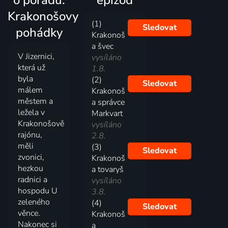
Krakonošovy
(1)
Sledovat
pohádky
Krakonoš
a švec
V Jizernici,
vysíláno
která už
1.8.
byla
(2)
Sledovat
málem
Krakonoš
městem a
a správce
ležela v
Markvart
Krakonošově
vysíláno
rajónu,
2.8.
měli
(3)
Sledovat
zvonici,
Krakonoš
hezkou
a tovaryš
radnici a
vysíláno
hospodu U
3.8.
zeleného
(4)
Sledovat
věnce.
Krakonoš
Nakonec si
a