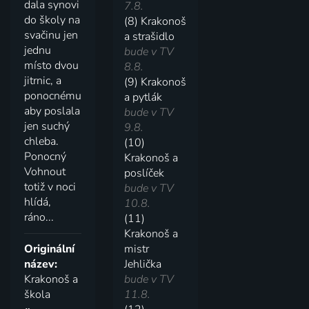
dala synovi
7.8.
do školy na
(8) Krakonoš
svačinu jen
a strašidlo
jednu
bude v TV
místo dvou
8.8.
jitrnic, a
(9) Krakonoš
ponocnému
a pytlák
aby poslala
bude v TV
jen suchý
9.8.
chleba.
(10)
Ponocný
Krakonoš a
Vohnout
poslíček
totiž v noci
bude v TV
hlídá,
10.8.
ráno...
(11)
Krakonoš a
Originální
mistr
název:
Jehlička
Krakonoš a
bude v TV
škola
11.8.