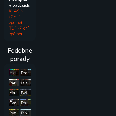
v balíčcích:
KLASIK
(7 dní
zpětně)
,
TOP (7 dní
zpětně)
Podobné
pořady
Hadí princ
Proč moskyt bzučí do lidských uší
Pat & Mat
Jája a Pája
Mach a Šebestová
Byl jednou jeden život
Čarodějův učeň
Příhody Bolka a Lolka
Pettson a Fiškus 1+2
Pingu