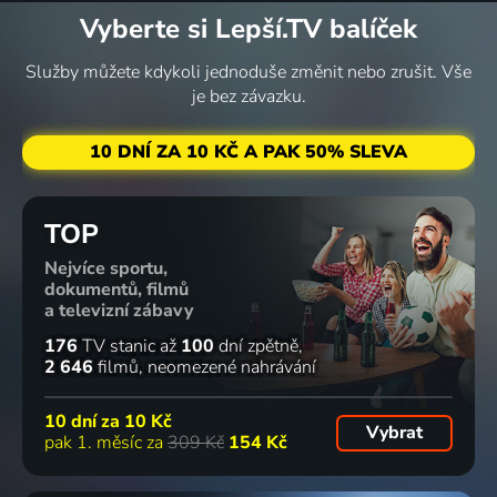
Vyberte si Lepší.TV balíček
Služby můžete kdykoli jednoduše změnit nebo zrušit. Vše
je bez závazku.
10 DNÍ ZA 10 KČ A PAK 50% SLEVA
TOP
Nejvíce sportu,
dokumentů, filmů
a televizní zábavy
176
TV stanic
až
100
dní zpětně
2 646
filmů
neomezené nahrávání
10 dní za
10 Kč
Vybrat
pak 1. měsíc za
309 Kč
154 Kč