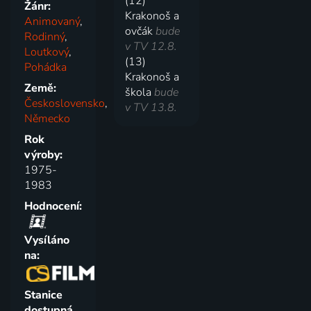
(12)
Žánr:
Krakonoš a
Animovaný
,
ovčák
bude
Rodinný
,
v TV 12.8.
Loutkový
,
(13)
Pohádka
Krakonoš a
Země:
škola
bude
Československo
,
v TV 13.8.
Německo
Rok
výroby:
1975-
1983
Hodnocení:
Vysíláno
na:
Stanice
dostupná