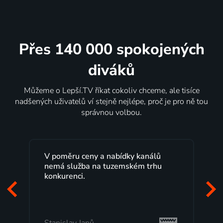
Přes 140 000 spokojených
diváků
Můžeme o Lepší.TV říkat cokoliv chceme, ale tisíce
nadšených uživatelů ví stejně nejlépe, proč je pro ně tou
správnou volbou.
Lepší.TV sleduji už několik let s
maximální spokojeností. Velký výběr
programů a nemuset běžet k TV na
začátek programu, to je přesně to, co
mi vyhovuje.
Milada Tomešová