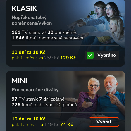
KLASIK
Nepřekonatelný
poměr cena/výkon
161
TV stanic
až
30
dní zpětně
1 846
filmů
neomezené nahrávání
10 dní za
10 Kč
Vybráno
pak 1. měsíc za
259 Kč
129 Kč
MINI
Pro nenáročné diváky
97
TV stanic
7
dní zpětně
726
filmů
nahrávání 20 pořadů
10 dní za
10 Kč
Vybrat
pak 1. měsíc za
149 Kč
74 Kč