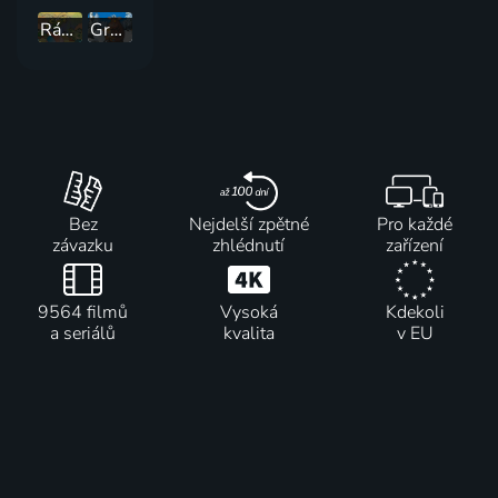
Rákosnícek a jeho rybník
Gruffalovo dítě
Bez
Nejdelší zpětné
Pro každé
závazku
zhlédnutí
zařízení
9564 filmů
Vysoká
Kdekoli
a seriálů
kvalita
v EU