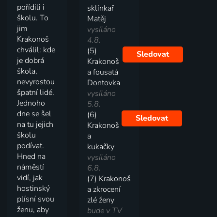
pořídili i
sklínkař
školu. To
Matěj
jim
vysíláno
Krakonoš
4.8.
chválil: kde
(5)
Sledovat
je dobrá
Krakonoš
škola,
a fousatá
nevyrostou
Dontovka
špatní lidé.
vysíláno
Jednoho
5.8.
dne se šel
(6)
Sledovat
na tu jejich
Krakonoš
školu
a
podívat.
kukačky
Hned na
vysíláno
náměstí
6.8.
vidí, jak
(7) Krakonoš
hostinský
a zkrocení
plísní svou
zlé ženy
ženu, aby
bude v TV