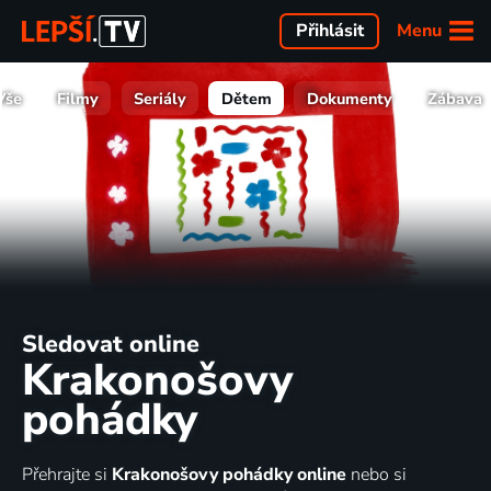
Menu
Přihlásit
Vše
Filmy
Seriály
Dětem
Dokumenty
Zábava
Sledovat online
Krakonošovy
pohádky
Přehrajte si
Krakonošovy pohádky online
nebo si