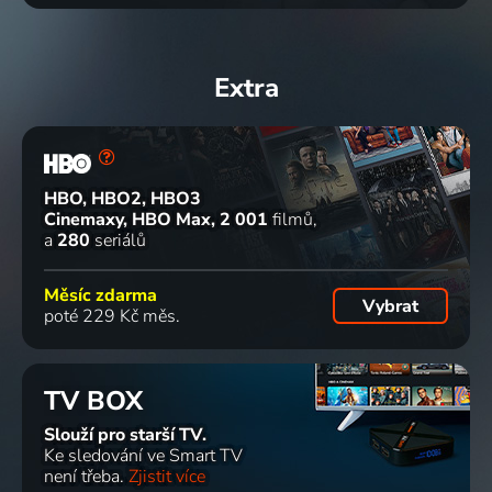
Extra
HBO, HBO2, HBO3
Cinemaxy, HBO Max
2 001
filmů
a
280
seriálů
Měsíc zdarma
Vybrat
poté 229 Kč měs.
TV BOX
Slouží pro starší TV.
Ke sledování ve Smart TV
není třeba.
Zjistit více