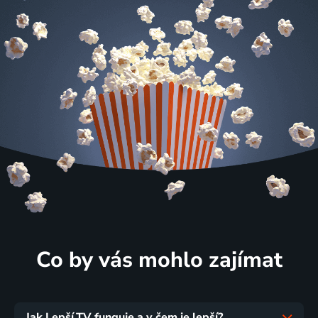
Co by vás mohlo zajímat
Jak Lepší.TV funguje a v čem je lepší?